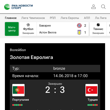
Главное
Лига Чемпионов
РПЛ
Лига Европы
АПЛ
Ла Лига
2
Бавария
Матч-
Футбол
Теннис
центр
1
Астон Вилла
Завершен
Завершен
Волейбол
Золотая Евролига
Тур:
bronze
Время начала:
14.06.2018 в 17:00
Завершен
2
:
3
Португалия
Турция