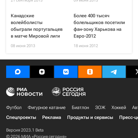
21 сентября 2013
09 июня 2013
Канадские
Более 400 тысяч
волейболисты
болельщиков посетили
обыграли португальцев
фан-зону Харькова на
в матче Мировой лиги
Евро-2012
08 июня 2013
18 июня 2012
Футбол
Фигурное катание
Биатлон
ЗОЖ
Хоккей
Ав
Спецпроекты
Реклама
Продукты и сервисы
Пресс-ц
Версия 2023.1 Beta
© 2026 МИА «Россия сегодня»