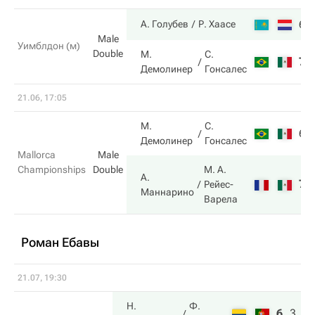
6
А. Голубев
Р. Хаасе
Male
Уимблдон (м)
Double
М.
С.
7
Демолинер
Гонсалес
21.06, 17:05
М.
С.
6
Демолинер
Гонсалес
Mallorca
Male
Championships
Double
М. А.
А.
7
Рейес-
Маннарино
Варела
Роман Ебавы
21.07, 19:30
Н.
Ф.
6
3
1