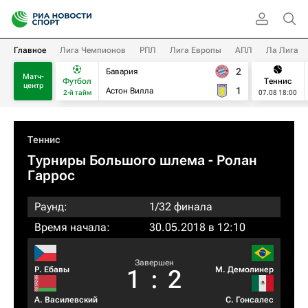
Главное
Лига Чемпионов
РПЛ
Лига Европы
АПЛ
Ла Лига
2
Бавария
Матч-
Футбол
Теннис
центр
1
Астон Вилла
2-й тайм
07.08 18:00
Теннис
Турниры Большого шлема
- Ролан
Гаррос
Раунд:
1/32 финала
Время начала:
30.05.2018 в 12:10
Завершен
Р. Ебавы
М. Демолинер
1
:
2
А. Василевский
С. Гонсалес