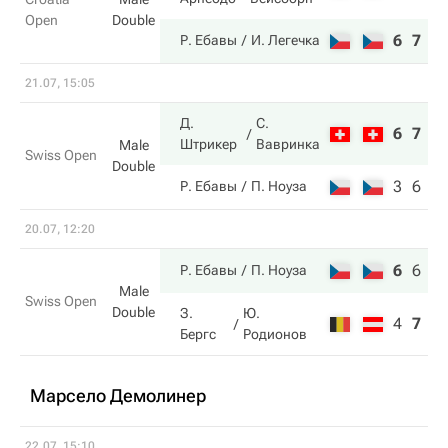
Open
Double
6
7
Р. Ебавы
И. Легечка
21.07, 15:05
Д.
С.
6
7
Штрикер
Вавринка
Male
Swiss Open
Double
3
6
Р. Ебавы
П. Ноуза
20.07, 12:20
6
6
1
Р. Ебавы
П. Ноуза
Male
Swiss Open
Double
З.
Ю.
4
7
9
Бергс
Родионов
Марсело Демолинер
22.07, 15:10