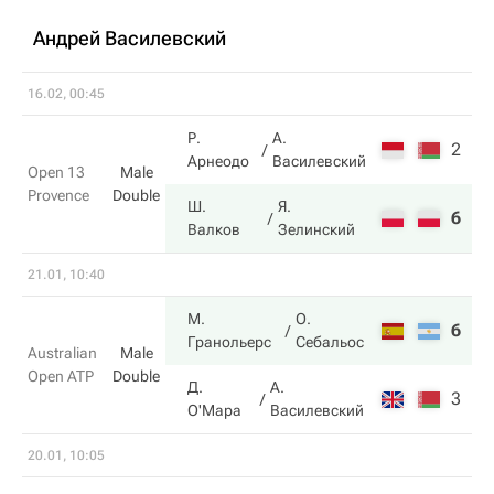
Андрей Василевский
16.02, 00:45
Р.
А.
2
2
Арнеодо
Василевский
Open 13
Male
Provence
Double
Ш.
Я.
6
6
Валков
Зелинский
21.01, 10:40
М.
О.
6
6
Гранольерс
Себальос
Australian
Male
Open ATP
Double
Д.
А.
3
3
О'Мара
Василевский
20.01, 10:05