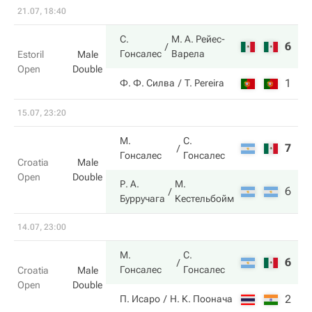
21.07, 18:40
С.
М. А. Рейес-
6
6
Гонсалес
Варела
Estoril
Male
Open
Double
1
4
Ф. Ф. Силва
T. Pereira
15.07, 23:20
М.
С.
7
2
Гонсалес
Гонсалес
Croatia
Male
Open
Double
Р. А.
М.
6
6
Бурручага
Кестельбойм
14.07, 23:00
М.
С.
6
6
Гонсалес
Гонсалес
Croatia
Male
Open
Double
2
2
П. Исаро
Н. К. Поонача