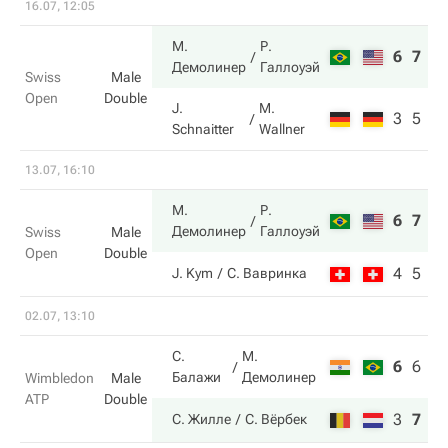
16.07, 12:05
М.
Р.
6
7
Демолинер
Галлоуэй
Swiss
Male
Open
Double
J.
M.
3
5
Schnaitter
Wallner
13.07, 16:10
М.
Р.
6
7
Демолинер
Галлоуэй
Swiss
Male
Open
Double
4
5
J. Kym
С. Вавринка
02.07, 13:10
С.
М.
6
6
4
Балажи
Демолинер
Wimbledon
Male
ATP
Double
3
7
6
С. Жилле
С. Вёрбек