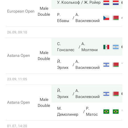
6
У. Коольхоф
Ж. Ройер
Male
European Open
Double
Р.
А.
4
Ебавы
Василевский
26.09, 09:10
С.
А.
6
Гонсалес
Молтени
Male
Astana Open
Double
Й.
А.
1
Эрлих
Василевский
23.09, 11:05
Й.
А.
6
Эрлих
Василевский
Male
Astana Open
Double
М.
Р.
1
Демолинер
Матос
01.07, 14:20