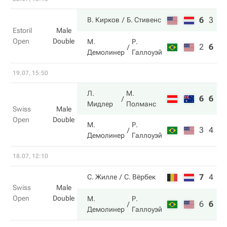
6
3
1
В. Кирков
Б. Стивенс
Estoril
Male
Open
Double
М.
Р.
2
6
7
Демолинер
Галлоуэй
19.07, 15:50
Л.
М.
6
6
Мидлер
Полманс
Swiss
Male
Open
Double
М.
Р.
3
4
Демолинер
Галлоуэй
18.07, 12:10
7
4
5
С. Жилле
С. Вёрбек
Swiss
Male
Open
Double
М.
Р.
6
6
1
Демолинер
Галлоуэй