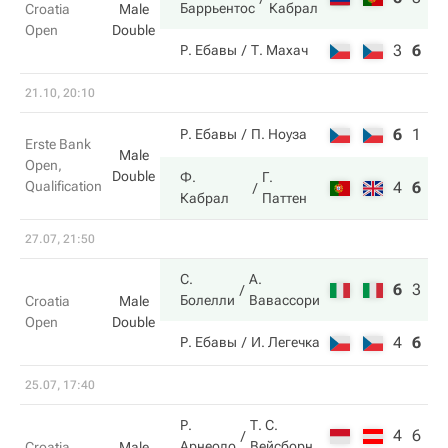
Баррьентос
Кабрал
Croatia
Male
Open
Double
3
6
1
Р. Ебавы
Т. Махач
21.10, 20:10
6
1
5
Р. Ебавы
П. Ноуза
Erste Bank
Male
Open,
Double
Ф.
Г.
Qualification
4
6
1
Кабрал
Паттен
27.07, 21:50
С.
А.
6
3
1
Болелли
Вавассори
Croatia
Male
Open
Double
4
6
2
Р. Ебавы
И. Легечка
25.07, 17:40
Р.
Т. С.
4
6
Арнеодо
Вейсборн
Croatia
Male