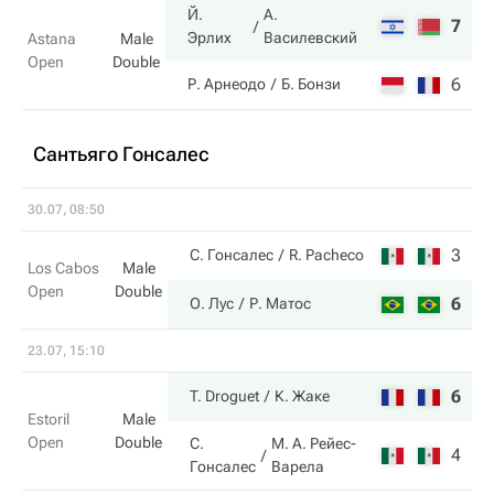
Й.
А.
7
7
Эрлих
Василевский
Astana
Male
Open
Double
6
6
Р. Арнеодо
Б. Бонзи
Сантьяго Гонсалес
30.07, 08:50
3
3
С. Гонсалес
R. Pacheco
Los Cabos
Male
Open
Double
6
6
О. Лус
Р. Матос
23.07, 15:10
6
6
T. Droguet
К. Жаке
Estoril
Male
Open
Double
С.
М. А. Рейес-
4
3
Гонсалес
Варела