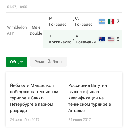
01.07, 18:00
М.
С.
7
6
Гонсалес
Гонсалес
Wimbledon
Male
ATP
Double
Т.
А.
5
7
Коккинакис
Ковачевич
Общее
Роман Йебавы
Йебавы и Мидделкоп
Россиянин Ватутин
победили на теннисном
вышел в финал
турнире в Санкт-
квалификации на
Петербурге в парном
теннисном турнире в
разряде
Анталье
24 сентября 2017
24 июня 2017