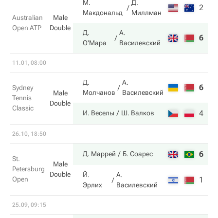
М.
Д.
2
2
Макдональд
Миллман
Australian
Male
Open ATP
Double
Д.
А.
6
6
О'Мара
Василевский
11.01, 08:00
Д.
А.
6
6
Sydney
Молчанов
Василевский
Male
Tennis
Double
Classic
4
7
И. Веселы
Ш. Валков
26.10, 18:50
6
6
Д. Маррей
Б. Соарес
St.
Male
Petersburg
Double
Й.
А.
Open
1
4
Эрлих
Василевский
25.09, 09:15