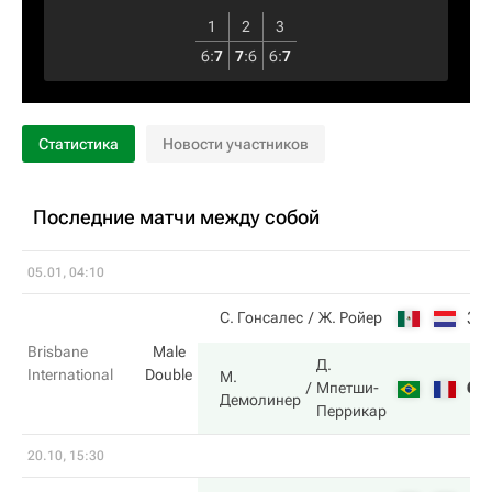
1
2
3
6
:
7
7
:
6
6
:
7
Статистика
Новости участников
Последние матчи между собой
05.01, 04:10
3
С. Гонсалес
Ж. Ройер
Brisbane
Male
Д.
International
Double
М.
6
Мпетши-
Демолинер
Перрикар
20.10, 15:30