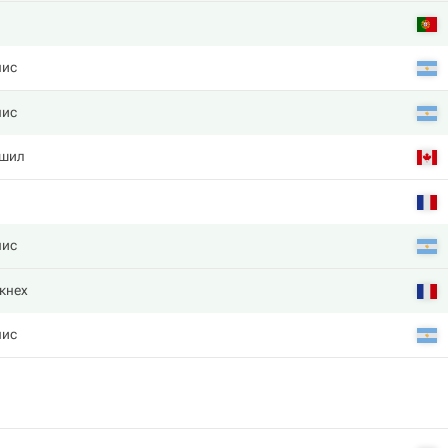
нис
нис
ишил
н
нис
кнех
нис