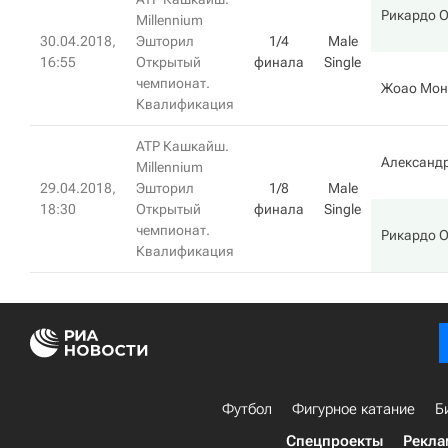
Рикардо 
Millennium
30.04.2018,
Эшторил
1/4
Male
16:55
Открытый
финала
Single
чемпионат.
Жоао Мон
Квалификация
ATP Кашкайш.
Александр
Millennium
29.04.2018,
Эшторил
1/8
Male
18:30
Открытый
финала
Single
чемпионат.
Рикардо 
Квалификация
Футбол
Фигурное катание
Б
Спецпроекты
Рекла