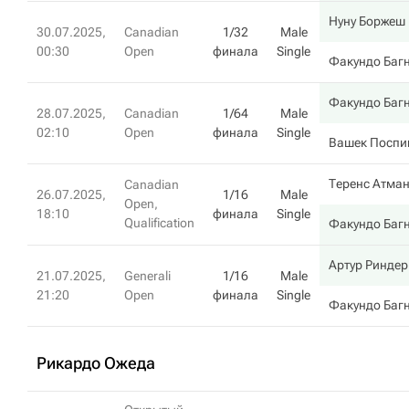
Нуну Боржеш
30.07.2025,
Canadian
1/32
Male
00:30
Open
финала
Single
Факундо Баг
Факундо Баг
28.07.2025,
Canadian
1/64
Male
02:10
Open
финала
Single
Вашек Посп
Теренс Атма
Canadian
26.07.2025,
1/16
Male
Open,
18:10
финала
Single
Qualification
Факундо Баг
Артур Риндер
21.07.2025,
Generali
1/16
Male
21:20
Open
финала
Single
Факундо Баг
Рикардо Ожеда