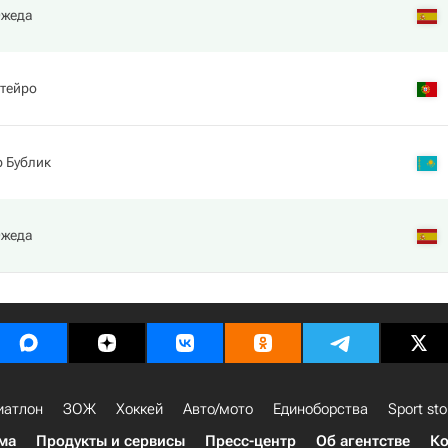
Ожеда
тейро
 Бублик
Ожеда
иатлон
ЗОЖ
Хоккей
Авто/мото
Единоборства
Sport sto
ма
Продукты и сервисы
Пресс-центр
Об агентстве
Ко