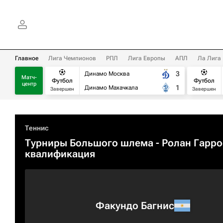
Главное
Лига Чемпионов
РПЛ
Лига Европы
АПЛ
Ла Лига
3
Динамо Москва
Матч-
Футбол
Футбол
центр
1
Динамо Махачкала
Завершен
Завершен
Теннис
Турниры Большого шлема
- Ролан Гарро
квалификация
Факундо Багнис