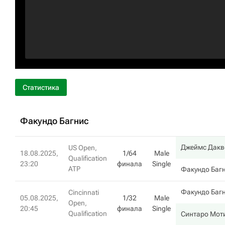
Статистика
Факундо Багнис
Джеймс Дакв
US Open,
18.08.2025,
1/64
Male
Qualification
23:20
финала
Single
ATP
Факундо Баг
Факундо Баг
Cincinnati
05.08.2025,
1/32
Male
Open,
20:45
финала
Single
Qualification
Синтаро Мот