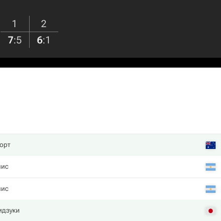
1
2
7
:
5
6
:
1
орт
нис
нис
идзуки