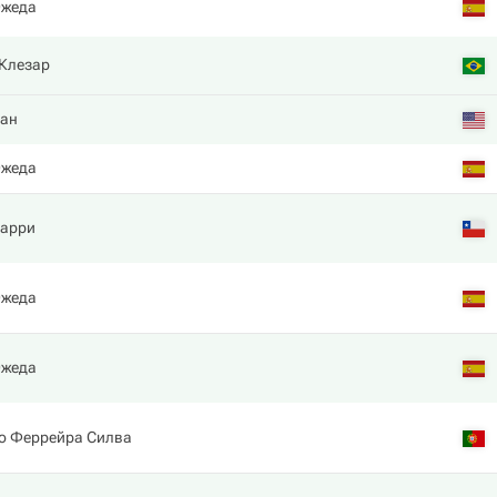
Ожеда
 Клезар
лан
Ожеда
Харри
Ожеда
Ожеда
о Феррейра Силва