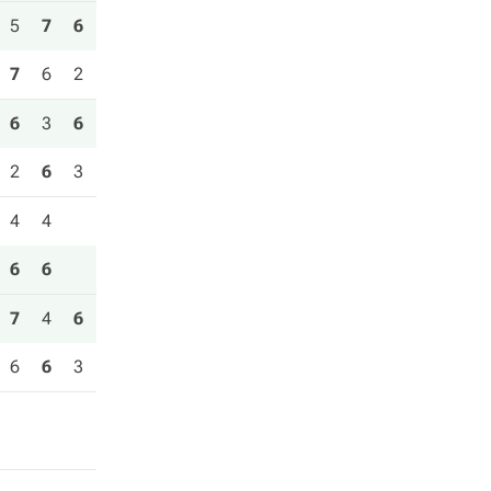
5
7
6
7
6
2
6
3
6
2
6
3
4
4
6
6
7
4
6
6
6
3