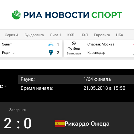
Серия А
Бундеслига
Лига 1
КХЛ
НХЛ
Евролига
НБА
1
Зенит
Спартак Москва
Футбол
2
Родина
Краснодар
Завершен
Раунд:
1/64 финала
с -
Время начала:
21.05.2018 в 15:50
Завершен
2
:
0
Рикардо Ожеда