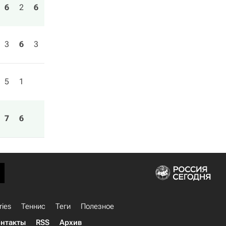
6
2
6
3
6
3
5
1
7
6
ries
Теннис
Теги
Полезное
нтакты
RSS
Архив