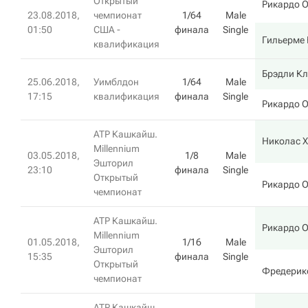
Открытый
Рикардо 
23.08.2018,
чемпионат
1/64
Male
01:50
США -
финала
Single
Гильерме
квалификация
Брэдли К
25.06.2018,
Уимблдон
1/64
Male
17:15
квалификация
финала
Single
Рикардо 
ATP Кашкайш.
Николас 
Millennium
03.05.2018,
1/8
Male
Эшторил
23:10
финала
Single
Открытый
Рикардо 
чемпионат
ATP Кашкайш.
Рикардо 
Millennium
01.05.2018,
1/16
Male
Эшторил
15:35
финала
Single
Открытый
Фредерик
чемпионат
ATP Кашкайш.