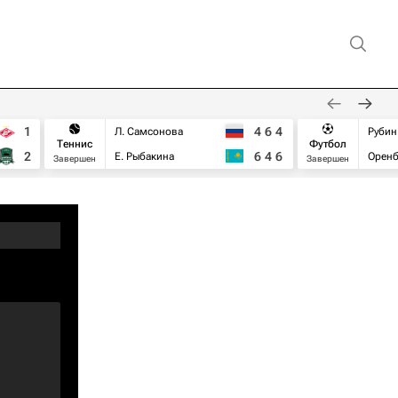
1
4
6
4
Л. Самсонова
Рубин
Теннис
Футбол
2
6
4
6
Е. Рыбакина
Оренб
Завершен
Завершен