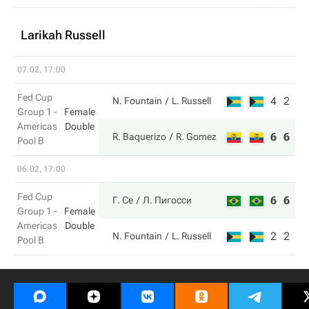
Larikah Russell
07.02, 17:00
Fed Cup
4
2
N. Fountain
L. Russell
Group 1 -
Female
Americas
Double
6
6
R. Baquerizo
R. Gomez
Pool B
06.02, 17:00
Fed Cup
6
6
Г. Се
Л. Пигосси
Group 1 -
Female
Americas
Double
2
2
N. Fountain
L. Russell
Pool B