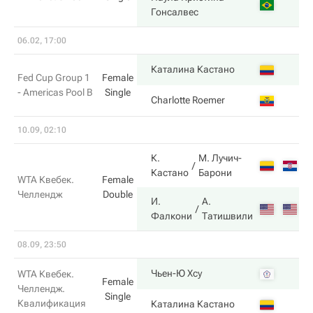
6
Гонсалвес
06.02, 17:00
6
Каталина Кастано
Fed Cup Group 1
Female
- Americas Pool B
Single
2
Charlotte Roemer
10.09, 02:10
К.
М. Лучич-
6
Кастано
Барони
WTA Квебек.
Female
Челлендж
Double
И.
А.
7
Фалкони
Татишвили
08.09, 23:50
6
Чьен-Ю Хсу
WTA Квебек.
Female
Челлендж.
Single
Квалификация
3
Каталина Кастано