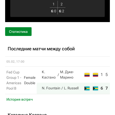
1
2
6
:
0
6
:
2
Статистика
Последние матчи между собой
05.02, 17:00
К.
М. Дуке-
Fed Cup
1
5
Кастано
Марино
Group 1 -
Female
Americas
Double
6
7
N. Fountain
L. Russell
Pool B
История встреч
Каталина Кастано