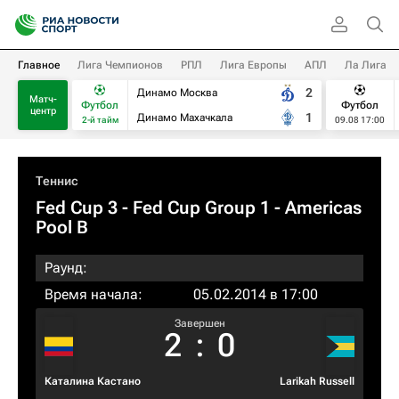
Главное
Лига Чемпионов
РПЛ
Лига Европы
АПЛ
Ла Лига
2
Динамо Москва
Матч-
Футбол
Футбол
центр
1
Динамо Махачкала
2-й тайм
09.08 17:00
Теннис
Fed Cup 3 - Fed Cup Group 1 - Americas
Pool B
Раунд:
Время начала:
05.02.2014 в 17:00
Завершен
2
:
0
Каталина Кастано
Larikah Russell