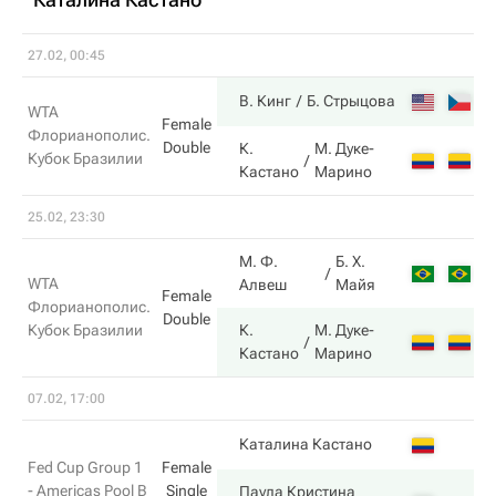
27.02, 00:45
6
В. Кинг
Б. Стрыцова
WTA
Female
Флорианополис.
Double
К.
М. Дуке-
Кубок Бразилии
1
Кастано
Марино
25.02, 23:30
М. Ф.
Б. Х.
1
WTA
Алвеш
Майя
Female
Флорианополис.
Double
Кубок Бразилии
К.
М. Дуке-
6
Кастано
Марино
07.02, 17:00
3
Каталина Кастано
Fed Cup Group 1
Female
- Americas Pool B
Single
Паула Кристина