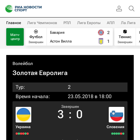
Главное
Лига Чемпионов
РПЛ
Лига Европы
АПЛ
Ла Лига
2
Бавария
Матч-
Футбол
Теннис
центр
1
Астон Вилла
Завершен
Завершен
Волейбол
Золотая Евролига
Тур:
2
Время начала:
23.05.2018 в 18:00
Завершен
3
:
0
Украина
Словения