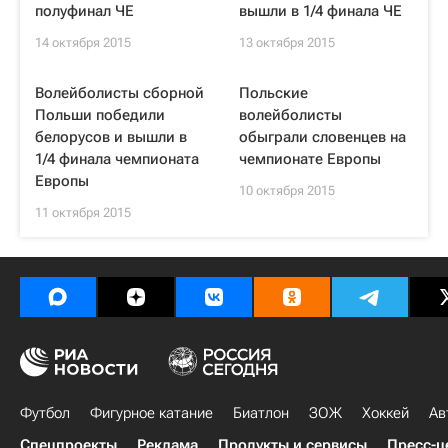
полуфинал ЧЕ
вышли в 1/4 финала ЧЕ
14 октября 2015
13 октября 2015
Волейболисты сборной
Польские
Польши победили
волейболисты
белорусов и вышли в
обыграли словенцев на
1/4 финала чемпионата
чемпионате Европы
Европы
10 октября 2015
11 октября 2015
Футбол
Фигурное катание
Биатлон
ЗОЖ
Хоккей
Ав
Спецпроекты
Реклама
Продукты и сервисы
Пресс-ц