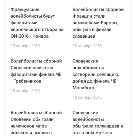
Французские
Волейболисты сборной
волейболисты будут
Франции стали
фаворитами
чемпионами Европы,
европейского отбора на
обыграв в финале
ОИ-2016 - Кондра
словенцев
19 октября 2015
18 октября 2015
Волейболисты сборной
Словенские
Словении являются
волейболисты
фаворитами финала ЧЕ
сотворили сенсацию,
- Гребенников
дойдя до финала ЧЕ -
Молибога
18 октября 2015
18 октября 2015
Волейболисты сборной
Словенские
Словении обыграли
волейболисты
чемпионов мира
обыграли голландцев в
поляков и вышли в
стыковом матче и