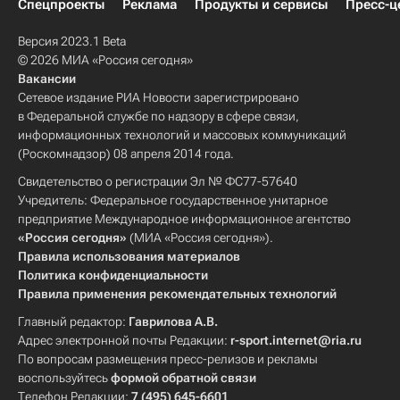
Спецпроекты
Реклама
Продукты и сервисы
Пресс-ц
Версия 2023.1 Beta
© 2026 МИА «Россия сегодня»
Вакансии
Сетевое издание РИА Новости зарегистрировано
в Федеральной службе по надзору в сфере связи,
информационных технологий и массовых коммуникаций
(Роскомнадзор) 08 апреля 2014 года.
Свидетельство о регистрации Эл № ФС77-57640
Учредитель: Федеральное государственное унитарное
предприятие Международное информационное агентство
«Россия сегодня»
(МИА «Россия сегодня»).
Правила использования материалов
Политика конфиденциальности
Правила применения рекомендательных технологий
Главный редактор:
Гаврилова А.В.
Адрес электронной почты Редакции:
r-sport.internet@ria.ru
По вопросам размещения пресс-релизов и рекламы
воспользуйтесь
формой обратной связи
Телефон Редакции:
7 (495) 645-6601