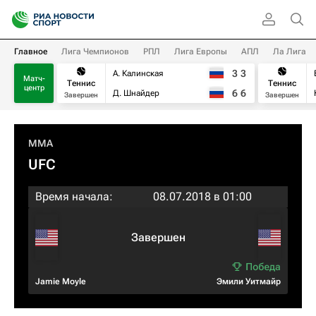
Главное
Лига Чемпионов
РПЛ
Лига Европы
АПЛ
Ла Лига
3
3
А. Калинская
Матч-
Теннис
Теннис
центр
6
6
Д. Шнайдер
Завершен
Завершен
MMA
UFC
Время начала:
08.07.2018 в 01:00
Завершен
Jamie Moyle
Эмили Уитмайр