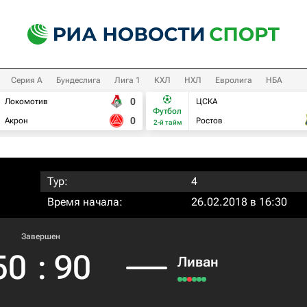
Серия А
Бундеслига
Лига 1
КХЛ
НХЛ
Евролига
НБА
0
Локомотив
ЦСКА
Футбол
0
Акрон
Ростов
2-й тайм
Тур:
4
Время начала:
26.02.2018 в 16:30
Завершен
50
:
90
Ливан