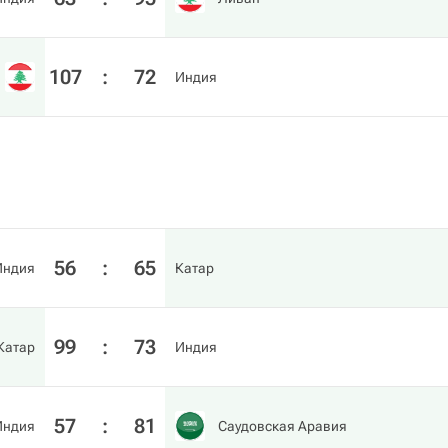
107
:
72
Индия
56
:
65
Индия
Катар
99
:
73
Катар
Индия
57
:
81
Индия
Саудовская Аравия