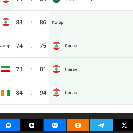
83
:
86
Катар
74
:
75
Катар
Ливан
73
:
81
Ливан
84
:
94
Ливан