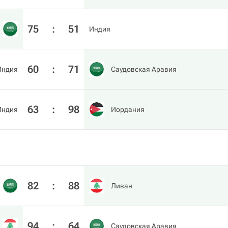
75
:
51
Индия
60
:
71
Индия
Саудовская Аравия
63
:
98
Индия
Иордания
82
:
88
Ливан
94
:
64
Саудовская Аравия