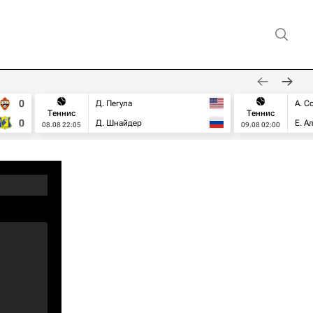
0
Д. Пегула
А. С
Теннис
Теннис
0
Д. Шнайдер
Е. А
08.08 22:05
09.08 02:00