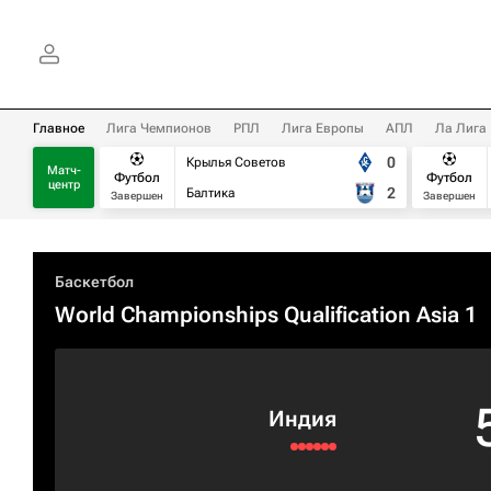
Главное
Лига Чемпионов
РПЛ
Лига Европы
АПЛ
Ла Лига
0
Крылья Советов
Матч-
Футбол
Футбол
центр
2
Балтика
Завершен
Завершен
Баскетбол
World Championships Qualification Asia 1
Индия