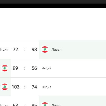
72
:
98
Индия
Ливан
99
:
56
Индия
103
:
74
Индия
63
:
95
Индия
Ливан