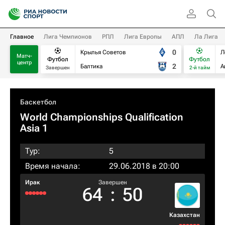
Главное
Лига Чемпионов
РПЛ
Лига Европы
АПЛ
Ла Лига
0
Крылья Советов
Л
Матч-
Футбол
Футбол
центр
2
Балтика
А
Завершен
2-й тайм
Баскетбол
World Championships Qualification
Asia 1
Тур:
5
Время начала:
29.06.2018 в 20:00
Ирак
Завершен
64
:
50
Казахстан