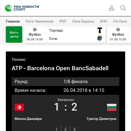
Главное
Лига Чемпионов
РПЛ
Лига Европы
АПЛ
Ла Лига
Торпедо
Матч-
Футбол
Футбол
центр
Сочи
08.08 18:00
07.08 15:00
Теннис
ATP
- Barcelona Open BancSabadell
Раунд:
1/8 финала
Время начала:
26.04.2018 в 14:15
Завершен
1
:
2
Малек Джазири
Григор Димитров
1
2
3