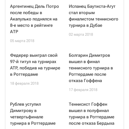
Аргентинец Дель Потро
Испанец Баутиста-Агут
после победы в
стал вторым
Акапулько поднялся на
финалистом теннисного
8-е место в рейтинге
турнира в Дубае
АТР
02 марта 2018
05 марта 2018
Федерер выиграл свой
Болгарин Димитров
97-й титул на турнирах
вышел в финал
ATP, победив на турнире
теннисного турнира в
в Роттердаме
Роттердаме после
отказа Гоффена
18 февраля 2018
17 февраля 2018
Рублев уступил
Теннисист Гоффен
Димитрову в
вышел в полуфинал
четвертьфинале
турнира в Роттердаме
турнира в Роттердаме
после отказа Бердыха