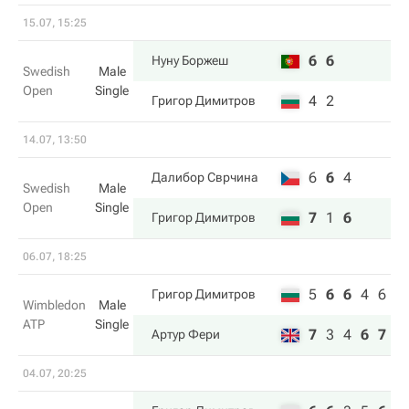
15.07, 15:25
6
6
Нуну Боржеш
Swedish
Male
Open
Single
4
2
Григор Димитров
14.07, 13:50
6
6
4
Далибор Сврчина
Swedish
Male
Open
Single
7
1
6
Григор Димитров
06.07, 18:25
5
6
6
4
6
Григор Димитров
Wimbledon
Male
ATP
Single
7
3
4
6
7
Артур Фери
04.07, 20:25