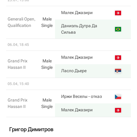
23.07, 15:00
5
Малек Джазири
Generali Open,
Male
Qualification
Single
Даниэль Дутра Да
7
Сильва
06.04, 18:45
4
Малек Джазири
Grand Prix
Male
Hassan II
Single
6
Ласло Дьере
05.04, 15:40
7
Иржи Веселы
- отказ
Grand Prix
Male
Hassan II
Single
6
Малек Джазири
Григор Димитров