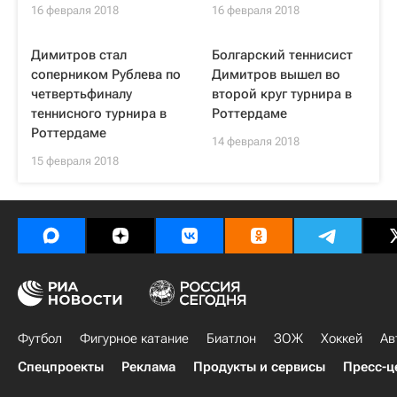
16 февраля 2018
16 февраля 2018
Димитров стал
Болгарский теннисист
соперником Рублева по
Димитров вышел во
четвертьфиналу
второй круг турнира в
теннисного турнира в
Роттердаме
Роттердаме
14 февраля 2018
15 февраля 2018
Футбол
Фигурное катание
Биатлон
ЗОЖ
Хоккей
Ав
Спецпроекты
Реклама
Продукты и сервисы
Пресс-ц