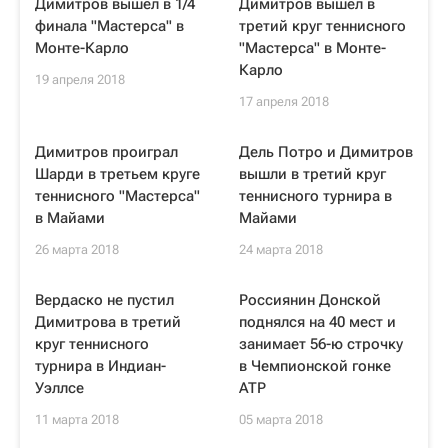
Димитров вышел в 1/4
Димитров вышел в
финала "Мастерса" в
третий круг теннисного
Монте-Карло
"Мастерса" в Монте-
Карло
19 апреля 2018
17 апреля 2018
Димитров проиграл
Дель Потро и Димитров
Шарди в третьем круге
вышли в третий круг
теннисного "Мастерса"
теннисного турнира в
в Майами
Майами
26 марта 2018
24 марта 2018
Вердаско не пустил
Россиянин Донской
Димитрова в третий
поднялся на 40 мест и
круг теннисного
занимает 56-ю строчку
турнира в Индиан-
в Чемпионской гонке
Уэллсе
ATP
11 марта 2018
05 марта 2018