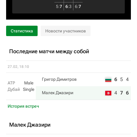
5
:
7
6
:
3
6
:
7
Статистика
Новости участников
Последние матчи между собой
27.02, 18:10
6
5
4
Григор Димитров
ATP
Male
Дубай
Single
4
7
6
Малек Джазири
История встреч
Малек Джазири