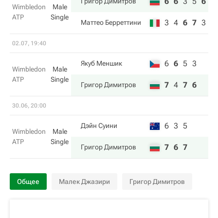
6
6
3
5
6
Григор Димитров
Wimbledon
Male
ATP
Single
3
4
6
7
3
Маттео Берреттини
02.07, 19:40
6
6
5
3
Якуб Меншик
Wimbledon
Male
ATP
Single
7
4
7
6
Григор Димитров
30.06, 20:00
6
3
5
Дэйн Суини
Wimbledon
Male
ATP
Single
7
6
7
Григор Димитров
Общее
Малек Джазири
Григор Димитров