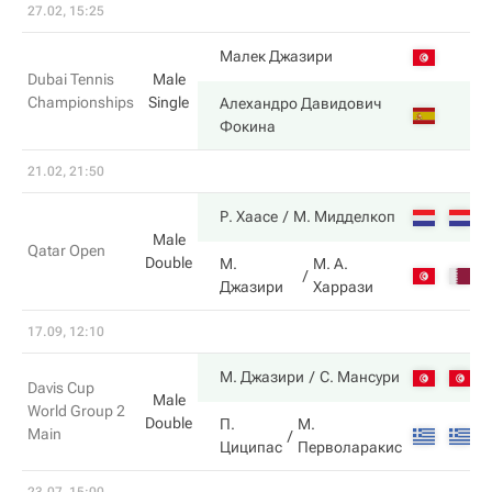
27.02, 15:25
2
Малек Джазири
Dubai Tennis
Male
Championships
Single
Алехандро Давидович
6
Фокина
21.02, 21:50
6
Р. Хаасе
М. Мидделкоп
Male
Qatar Open
Double
М.
М. А.
4
Джазири
Харрази
17.09, 12:10
6
М. Джазири
С. Мансури
Davis Cup
Male
World Group 2
Double
П.
М.
Main
7
Циципас
Перволаракис