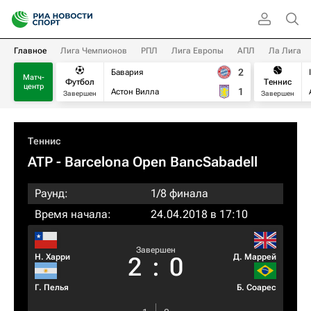
Главное
Лига Чемпионов
РПЛ
Лига Европы
АПЛ
Ла Лига
2
Бавария
Матч-
Футбол
Теннис
центр
1
Астон Вилла
Завершен
Завершен
Теннис
ATP
- Barcelona Open BancSabadell
Раунд:
1/8 финала
Время начала:
24.04.2018 в 17:10
Завершен
Н. Харри
Д. Маррей
2
:
0
Г. Пелья
Б. Соарес