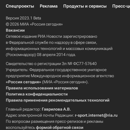
Спецпроекты
Реклама
Продукты и сервисы
Пресс-ц
Версия 2023.1 Beta
© 2026 МИА «Россия сегодня»
Вакансии
Сетевое издание РИА Новости зарегистрировано
в Федеральной службе по надзору в сфере связи,
информационных технологий и массовых коммуникаций
(Роскомнадзор) 08 апреля 2014 года.
Свидетельство о регистрации Эл № ФС77-57640
Учредитель: Федеральное государственное унитарное
предприятие Международное информационное агентство
«Россия сегодня»
(МИА «Россия сегодня»).
Правила использования материалов
Политика конфиденциальности
Правила применения рекомендательных технологий
Главный редактор:
Гаврилова А.В.
Адрес электронной почты Редакции:
r-sport.internet@ria.ru
По вопросам размещения пресс-релизов и рекламы
воспользуйтесь
формой обратной связи