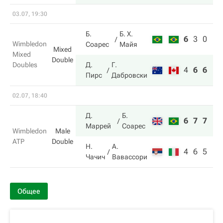
03.07, 19:30
Б.
Б. Х.
6
3
0
Wimbledon
Соарес
Майя
Mixed
Mixed
Double
Doubles
Д.
Г.
4
6
6
Пирс
Дабровски
02.07, 18:40
Д.
Б.
6
7
7
Маррей
Соарес
Wimbledon
Male
ATP
Double
Н.
А.
4
6
5
Чачич
Вавассори
Общее