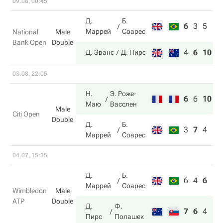
09.08, 00:45
Д.
Б.
6
3
5
Маррей
Соарес
National
Male
Bank Open
Double
4
6
10
Д. Эванс
Д. Пирс
03.08, 22:05
Н.
Э. Роже-
6
6
10
Маю
Васслен
Male
Citi Open
Double
Д.
Б.
3
7
4
Маррей
Соарес
04.07, 15:35
Д.
Б.
6
4
6
4
Маррей
Соарес
Wimbledon
Male
ATP
Double
Д.
Ф.
7
6
4
6
Пирс
Полашек