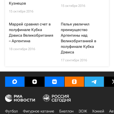
Кузнецов
15 октября 2016
15 октября 2016
Маррей сравнял счет в
Пелья увеличил
полуфинале Кубка
преимущество
Дэвиса Великобритания
Аргентины над
– Аргентина
Великобританией в
полуфинале Кубка
18 сентября 2016
Дэвиса
17 сентября 2016
Футбол
Фигурное катание
Биатлон
ЗОЖ
Хоккей
Ав