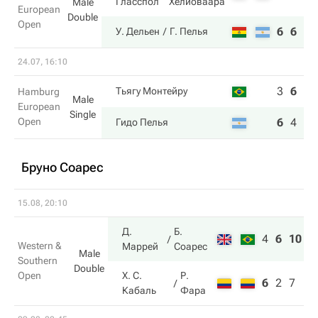
Гласспол
Хелиоваара
Male
European
Double
Open
6
6
У. Дельен
Г. Пелья
24.07, 16:10
3
6
4
Тьягу Монтейру
Hamburg
Male
European
Single
Open
6
4
6
Гидо Пелья
Бруно Соарес
15.08, 20:10
Д.
Б.
4
6
10
Western &
Маррей
Соарес
Male
Southern
Double
Open
Х. С.
Р.
6
2
7
Кабаль
Фара