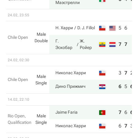
Маэстрелли
24.02, 23:55
5
6
Н. Харри
D. J. Fillol
Male
Chile Open
Double
Г.
Ж.
7
7
Эскобар
Ройер
24.02, 02:30
3
7
2
Николас Харри
Male
Chile Open
Single
6
5
6
Дино Прижмич
14.02, 22:10
7
6
6
Jaime Faria
Rio Open,
Male
Qualification
Single
6
7
3
Николас Харри