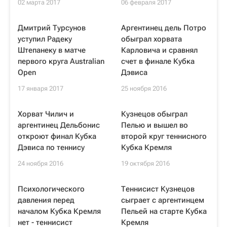
02 марта 2017
06 февраля 2017
Дмитрий Турсунов
Аргентинец дель Потро
уступил Радеку
обыграл хорвата
Штепанеку в матче
Карловича и сравнял
первого круга Australian
счет в финале Кубка
Open
Дэвиса
17 января 2017
25 ноября 2016
Хорват Чилич и
Кузнецов обыграл
аргентинец Дельбонис
Пелью и вышел во
откроют финал Кубка
второй круг теннисного
Дэвиса по теннису
Кубка Кремля
24 ноября 2016
19 октября 2016
Психологического
Теннисист Кузнецов
давления перед
сыграет с аргентинцем
началом Кубка Кремля
Пельей на старте Кубка
нет - теннисист
Кремля