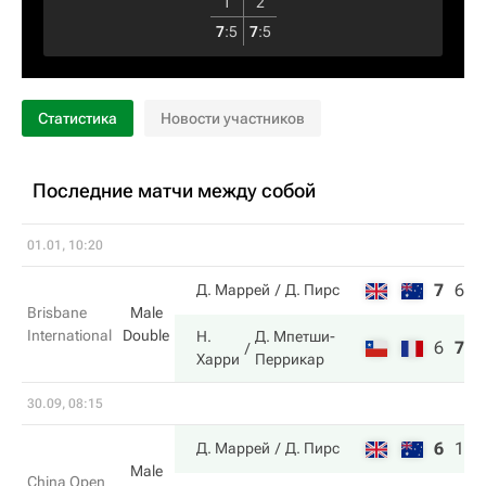
1
2
7
:
5
7
:
5
Статистика
Новости участников
Последние матчи между собой
01.01, 10:20
7
6
7
Д. Маррей
Д. Пирс
Brisbane
Male
International
Double
Н.
Д. Мпетши-
6
7
1
Харри
Перрикар
30.09, 08:15
6
1
1
Д. Маррей
Д. Пирс
Male
China Open