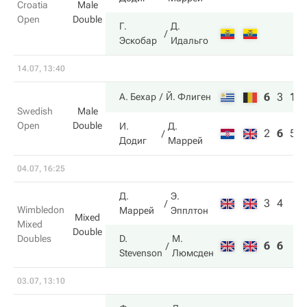
Croatia
Male
Open
Double
Г.
Д.
Эскобар
Идальго
14.07, 13:40
6
3
10
А. Бехар
Й. Флиген
Swedish
Male
Open
Double
И.
Д.
2
6
5
Додиг
Маррей
04.07, 16:25
Д.
Э.
3
4
Wimbledon
Маррей
Эпплтон
Mixed
Mixed
Double
Doubles
D.
М.
6
6
Stevenson
Люмсден
03.07, 13:10