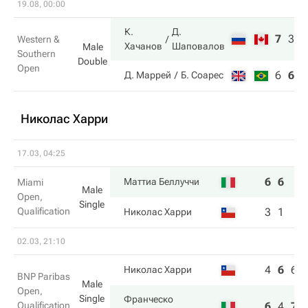
19.08, 00:00
К.
Д.
7
3
1
Western &
Хачанов
Шаповалов
Male
Southern
Double
Open
6
6
3
Д. Маррей
Б. Соарес
Николас Харри
17.03, 04:25
6
6
Маттиа Беллуччи
Miami
Male
Open,
Single
Qualification
3
1
Николас Харри
02.03, 21:10
4
6
6
Николас Харри
BNP Paribas
Male
Open,
Single
Франческо
Qualification
6
4
7