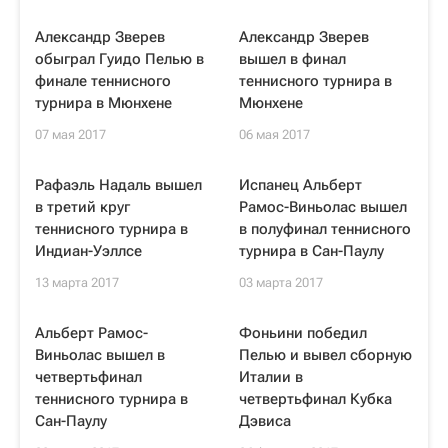
Александр Зверев
Александр Зверев
обыграл Гуидо Пелью в
вышел в финал
финале теннисного
теннисного турнира в
турнира в Мюнхене
Мюнхене
07 мая 2017
06 мая 2017
Рафаэль Надаль вышел
Испанец Альберт
в третий круг
Рамос-Виньолас вышел
теннисного турнира в
в полуфинал теннисного
Индиан-Уэллсе
турнира в Сан-Паулу
13 марта 2017
03 марта 2017
Альберт Рамос-
Фоньини победил
Виньолас вышел в
Пелью и вывел сборную
четвертьфинал
Италии в
теннисного турнира в
четвертьфинал Кубка
Сан-Паулу
Дэвиса