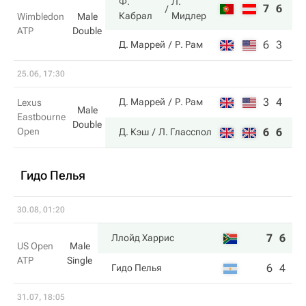
Ф.
Л.
7
6
Кабрал
Мидлер
Wimbledon
Male
ATP
Double
6
3
Д. Маррей
Р. Рам
25.06, 17:30
3
4
Д. Маррей
Р. Рам
Lexus
Male
Eastbourne
Double
Open
6
6
Д. Кэш
Л. Гласспол
Гидо Пелья
30.08, 01:20
7
6
6
Ллойд Харрис
US Open
Male
ATP
Single
6
4
4
Гидо Пелья
31.07, 18:05