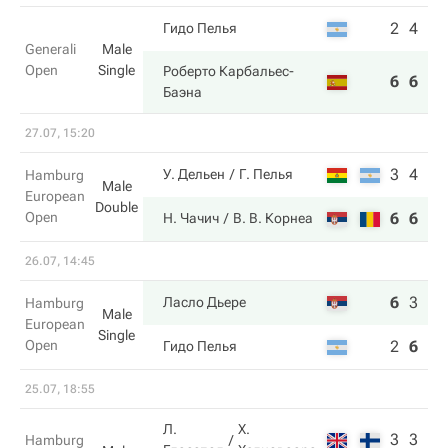
2
4
Гидо Пелья
Generali
Male
Open
Single
Роберто Карбальес-
6
6
Баэна
27.07, 15:20
3
4
У. Дельен
Г. Пелья
Hamburg
Male
European
Double
Open
6
6
Н. Чачич
В. В. Корнеа
26.07, 14:45
6
3
6
Ласло Дьере
Hamburg
Male
European
Single
Open
2
6
3
Гидо Пелья
25.07, 18:55
Л.
Х.
3
3
Hamburg