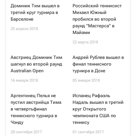
Доминик Тим вышел в
Российский теннисист
третий круг турнира в
Михаил Южный
Барселоне
пробился во второй
раунд "Мастерса" в
25 апреля 2018
Майами
22 марта 2018
Австриец Доминик Тим
Андрей Рублев вышел в
шагнул во второй раунд
финал теннисного
Australian Open
турнира в Дохе
16 января 2018
05 января 2018
Аргентинец Пелья не
Испанец Рафаэль
пустил австрийца Тима
Надаль вышел в третий
в четвертьфинал
круг Открытого
теннисного турнира в
чемпионата США по
Чэнду
теннису
28 сентября 2017
01 сентября 2017