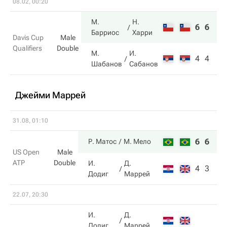
08.02, 00:20
М.
Н.
6
6
Барриос
Харри
Davis Cup
Male
Qualifiers
Double
М.
И.
4
4
Шабанов
Сабанов
Джейми Маррей
31.08, 01:10
6
6
Р. Матос
М. Мело
US Open
Male
ATP
Double
И.
Д.
4
3
Додиг
Маррей
22.07, 20:30
И.
Д.
Додиг
Маррей