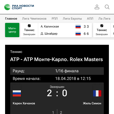
Главное
Лига Чемпионов
РПЛ
Лига Европы
АПЛ
Ла Лига
3
3
А. Калинская
Матч-
Теннис
Теннис
центр
6
6
Д. Шнайдер
Завершен
Завершен
Теннис
ATP
- ATP Монте-Карло. Rolex Masters
Раунд:
1/16 финала
Время начала:
18.04.2018 в 12:15
Завершен
2
:
0
Карен Хачанов
Жиль Симон
1
2