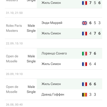
Masters
Single
7
5
6
Жиль Симон
31.10, 21:50
6
5
3
Энди Маррей
Rolex Paris
Male
Masters
Single
4
7
6
Жиль Симон
22.09, 15:10
7
6
Лоренцо Сонего
Open de
Male
Moselle
Single
6
4
Жиль Симон
20.09, 19:10
6
6
Жиль Симон
Open de
Male
Moselle
Single
3
3
Давид Гоффен
26.08, 00:40