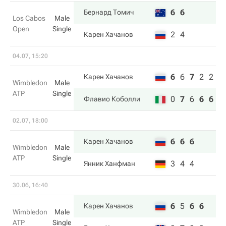
6
6
Бернард Томич
Los Cabos
Male
Open
Single
2
4
Карен Хачанов
04.07, 15:20
6
6
7
2
2
Карен Хачанов
Wimbledon
Male
ATP
Single
0
7
6
6
6
Флавио Коболли
02.07, 18:00
6
6
6
Карен Хачанов
Wimbledon
Male
ATP
Single
3
4
4
Янник Ханфман
30.06, 16:40
6
5
6
6
Карен Хачанов
Wimbledon
Male
ATP
Single