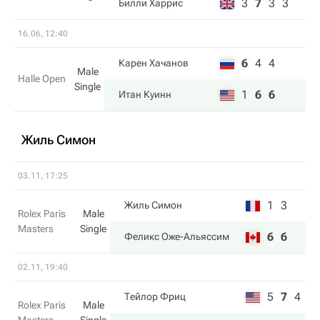
3
7
3
3
Билли Харрис
16.06, 12:40
6
4
4
Карен Хачанов
Male
Halle Open
Single
1
6
6
Итан Куинн
Жиль Симон
03.11, 17:25
1
3
Жиль Симон
Rolex Paris
Male
Masters
Single
6
6
Феликс Оже-Альяссим
02.11, 19:40
5
7
4
Тейлор Фриц
Rolex Paris
Male