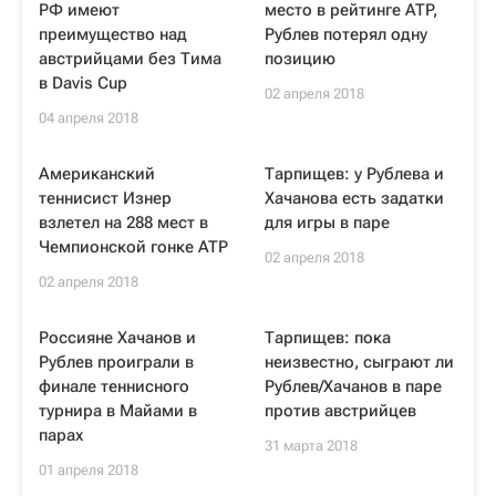
РФ имеют
место в рейтинге ATP,
преимущество над
Рублев потерял одну
австрийцами без Тима
позицию
в Davis Cup
02 апреля 2018
04 апреля 2018
Американский
Тарпищев: у Рублева и
теннисист Изнер
Хачанова есть задатки
взлетел на 288 мест в
для игры в паре
Чемпионской гонке ATP
02 апреля 2018
02 апреля 2018
Россияне Хачанов и
Тарпищев: пока
Рублев проиграли в
неизвестно, сыграют ли
финале теннисного
Рублев/Хачанов в паре
турнира в Майами в
против австрийцев
парах
31 марта 2018
01 апреля 2018