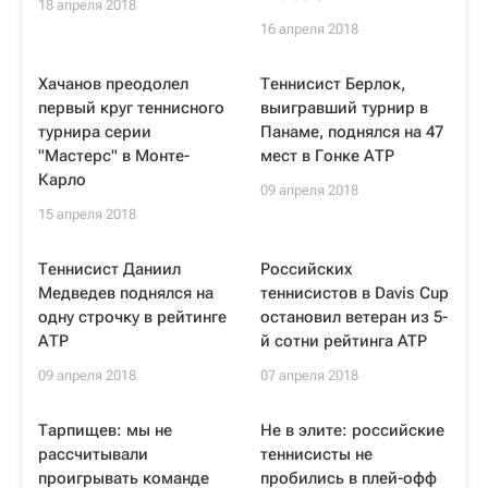
18 апреля 2018
16 апреля 2018
Хачанов преодолел
Теннисист Берлок,
первый круг теннисного
выигравший турнир в
турнира серии
Панаме, поднялся на 47
"Мастерс" в Монте-
мест в Гонке АТР
Карло
09 апреля 2018
15 апреля 2018
Теннисист Даниил
Российских
Медведев поднялся на
теннисистов в Davis Cup
одну строчку в рейтинге
остановил ветеран из 5-
АТР
й сотни рейтинга ATP
09 апреля 2018
07 апреля 2018
Тарпищев: мы не
Не в элите: российские
рассчитывали
теннисисты не
проигрывать команде
пробились в плей-офф