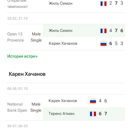
Открытый
2
7
3
Жиль Симон
чемпионат
20.02, 21:15
4
7
6
Жиль Симон
Open 13
Male
Provence
Single
6
5
3
Карен Хачанов
История встреч
Карен Хачанов
06.08, 01:15
4
6
Карен Хачанов
National
Male
Bank Open
Single
6
7
Теренс Атман
30.07, 06:35