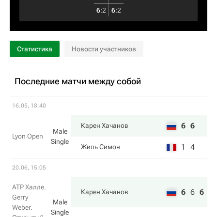
6
:
2
6
:
2
Статистика
Новости участников
Последние матчи между собой
16.05, 18:40
6
6
Карен Хачанов
Male
Lyon Open
Single
1
4
Жиль Симон
20.06, 15:05
ATP Халле.
6
6
6
Карен Хачанов
Gerry
Male
Weber.
Single