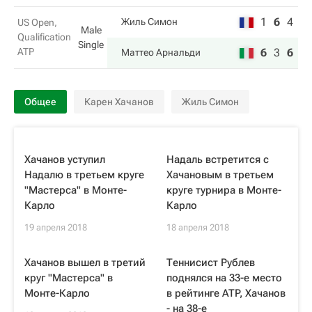
1
6
4
Жиль Симон
US Open,
Male
Qualification
Single
ATP
6
3
6
Маттео Арнальди
Общее
Карен Хачанов
Жиль Симон
Хачанов уступил
Надаль встретится с
Надалю в третьем круге
Хачановым в третьем
"Мастерса" в Монте-
круге турнира в Монте-
Карло
Карло
19 апреля 2018
18 апреля 2018
Хачанов вышел в третий
Теннисист Рублев
круг "Мастерса" в
поднялся на 33-е место
Монте-Карло
в рейтинге ATP, Хачанов
- на 38-е