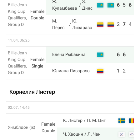
Ж.
З.
6
5
6
Billie Jean
Куламбаева
Дияс
King Cup
Female
Qualifiers,
Double
М.
Ю.
2
7
4
Group D
Перес
Лизаразо
11.04, 06:25
Billie Jean
6
6
Елена Рыбакина
King Cup
Female
Qualifiers,
Single
1
2
Юлиана Лизаразо
Group D
Корнелия Листер
02.07, 14:45
К. Листер
П. М. Циг
Female
Уимблдон (ж)
Double
Ч. Хаоцин
Л. Чан