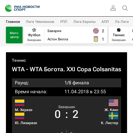
Главное
Лига Чемпионов
РПЛ
Лига Европы
АПЛ
Ла Лига
2
Бавария
Матч-
Футбол
Теннис
центр
1
Астон Вилла
Завершен
Завершен
Теннис
WTA
- WTA Богота. XXI Copa Colsanitas
Раунд:
1/8 финала
Время начала:
11.04.2018 в 23:55
Завершен
М. Херазо
Ж. Како
0
:
2
Ю. Лизаразо
К. Листер