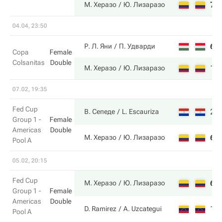
7
М. Херазо
Ю. Лизаразо
04.04, 23:50
6
Р. Л. Яни
П. Удварди
Copa
Female
Colsanitas
Double
1
М. Херазо
Ю. Лизаразо
07.02, 19:35
Fed Cup
2
В. Сепеде
L. Escauriza
Group 1 -
Female
Americas
Double
6
М. Херазо
Ю. Лизаразо
Pool A
05.02, 20:15
Fed Cup
6
М. Херазо
Ю. Лизаразо
Group 1 -
Female
Americas
Double
1
D. Ramirez
A. Uzcategui
Pool A