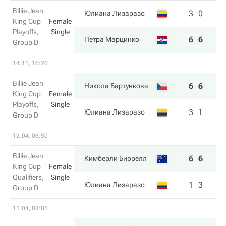
Billie Jean
3
0
Юлиана Лизаразо
King Cup
Female
Playoffs,
Single
6
6
Петра Марцинко
Group D
14.11, 16:20
Billie Jean
6
6
Никола Бартункова
King Cup
Female
Playoffs,
Single
3
1
Юлиана Лизаразо
Group D
12.04, 06:50
Billie Jean
6
6
Кимберли Биррелл
King Cup
Female
Qualifiers,
Single
1
3
Юлиана Лизаразо
Group D
11.04, 08:05