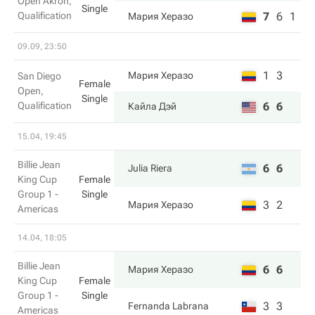
Open Akron,
Single
Qualification
7
6
1
Мария Херазо
09.09, 23:50
1
3
Мария Херазо
San Diego
Female
Open,
Single
Qualification
6
6
Кайла Дэй
15.04, 19:45
Billie Jean
6
6
Julia Riera
King Cup
Female
Group 1 -
Single
3
2
Мария Херазо
Americas
14.04, 18:05
Billie Jean
6
6
Мария Херазо
King Cup
Female
Group 1 -
Single
3
3
Fernanda Labrana
Americas