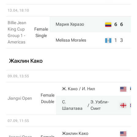
13.04, 18:10
Billie Jean
6
6
Мария Херазо
King Cup
Female
Group 1 -
Single
1
3
Melissa Morales
Americas
Жаклин Како
09.09, 13:55
Ж. Како
И. Нил
Female
Jiangxi Open
Double
С.
Э. Уэбли-
Шапатава
Смит
07.09, 11:55
Жаклин Како