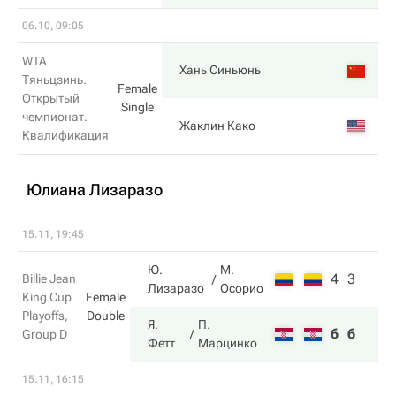
06.10, 09:05
WTA
Хань Синьюнь
Тяньцзинь.
Female
Открытый
Single
чемпионат.
Жаклин Како
Квалификация
Юлиана Лизаразо
15.11, 19:45
Ю.
М.
4
3
Billie Jean
Лизаразо
Осорио
King Cup
Female
Playoffs,
Double
Я.
П.
6
6
Group D
Фетт
Марцинко
15.11, 16:15