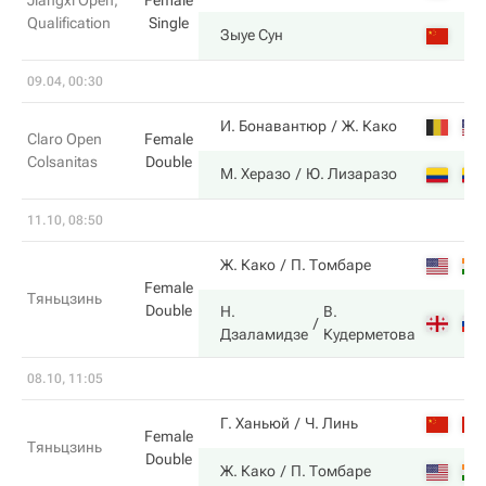
Jiangxi Open,
Female
Qualification
Single
Зыуе Сун
09.04, 00:30
И. Бонавантюр
Ж. Како
Claro Open
Female
Colsanitas
Double
М. Херазо
Ю. Лизаразо
11.10, 08:50
Ж. Како
П. Томбаре
Female
Тяньцзинь
Double
Н.
В.
Дзаламидзе
Кудерметова
08.10, 11:05
Г. Ханьюй
Ч. Линь
Female
Тяньцзинь
Double
Ж. Како
П. Томбаре