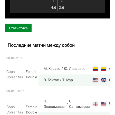
1
2
4
:
6
2
:
6
Статистика
Последние матчи между собой
08.04, 21:10
4
М. Херазо
Ю. Лизаразо
Copa
Female
Colsanitas
Double
6
Э. Бектас
Т. Мур
08.04, 18:35
Н.
С.
5
Дзаламидзе
Сантамария
Copa
Female
Colsanitas
Double