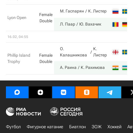
М. Гаспарян
К. Листер
Female
Lyon Open
Double
Л. Паар
Ю. Вахачик
16.02, 04:55
О.
К.
Калашникова
Листер
Phillip Island
Female
Trophy
Double
А. Раина
К. Рахимова
Футбол
Фигурное катание
Биатлон
ЗОЖ
Хоккей
Ав