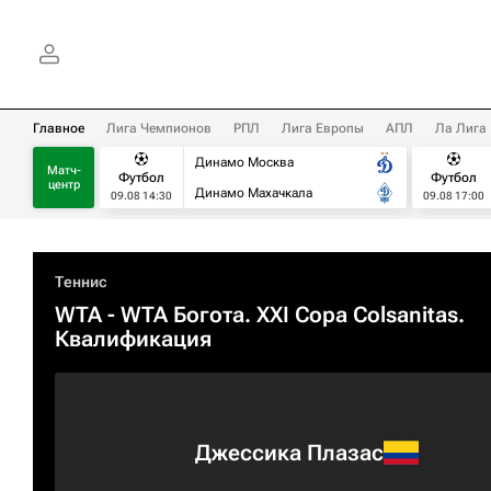
Главное
Лига Чемпионов
РПЛ
Лига Европы
АПЛ
Ла Лига
Динамо Москва
Матч-
Футбол
Футбол
центр
Динамо Махачкала
09.08 14:30
09.08 17:00
Теннис
WTA
- WTA Богота. XXI Copa Colsanitas.
Квалификация
Джессика Плазас