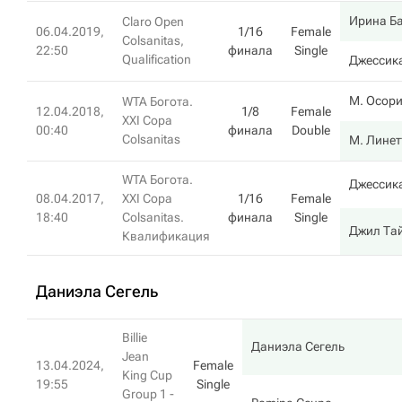
Ирина Б
Claro Open
06.04.2019,
1/16
Female
Colsanitas,
22:50
финала
Single
Qualification
Джессик
М. Осор
WTA Богота.
12.04.2018,
1/8
Female
XXI Copa
00:40
финала
Double
Colsanitas
М. Линет
WTA Богота.
Джессик
08.04.2017,
XXI Copa
1/16
Female
18:40
Colsanitas.
финала
Single
Джил Та
Квалификация
Даниэла Сегель
Billie
Даниэла Сегель
Jean
13.04.2024,
Female
King Cup
19:55
Single
Group 1 -