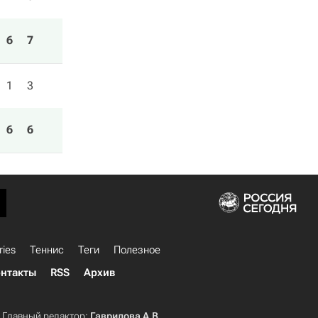
6
7
1
3
6
6
ries
Теннис
Теги
Полезное
нтакты
RSS
Архив
Главный редактор:
Гаврилова А.В.