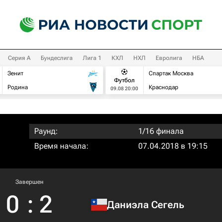
Серия А
Бундеслига
Лига 1
КХЛ
НХЛ
Евролига
НБА
Зенит
Спартак Москва
Футбол
Родина
Краснодар
09.08 20:00
Раунд:
1/16 финала
Время начала:
07.04.2018 в 19:15
Завершен
0
:
2
Даниэла Сегель