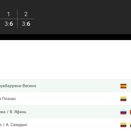
1
2
3
:
6
3
:
6
руабаррена-Весино
а Плазас
ова
В. Яфань
с
А. Самудио