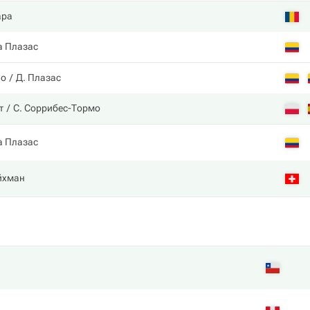
ара
а Плазас
ио
Д. Плазас
т
С. Соррибес-Тормо
а Плазас
йхман