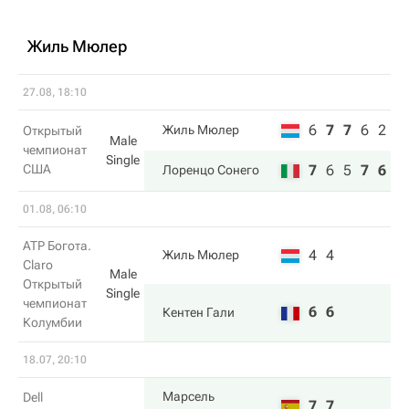
Жиль Мюлер
27.08, 18:10
6
7
7
6
2
Жиль Мюлер
Открытый
Male
чемпионат
Single
США
7
6
5
7
6
Лоренцо Сонего
01.08, 06:10
ATP Богота.
4
4
Жиль Мюлер
Claro
Male
Открытый
Single
чемпионат
6
6
Кентен Гали
Колумбии
18.07, 20:10
Марсель
Dell
7
7