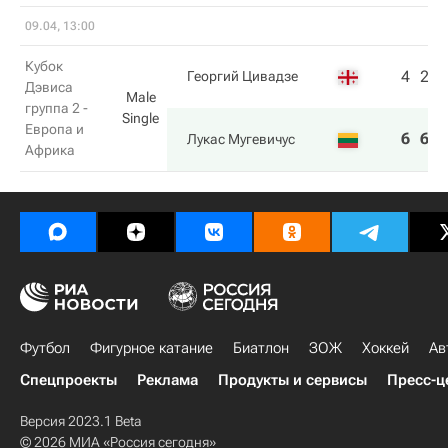
09.04, 13:00
Кубок
4
2
6
Георгий Цивадзе
Дэвиса
Male
группа 2 -
Single
Европа и
6
6
1
Лукас Мугевичус
Африка
Футбол
Фигурное катание
Биатлон
ЗОЖ
Хоккей
Ав
Спецпроекты
Реклама
Продукты и сервисы
Пресс-ц
Версия 2023.1 Beta
© 2026 МИА «Россия сегодня»