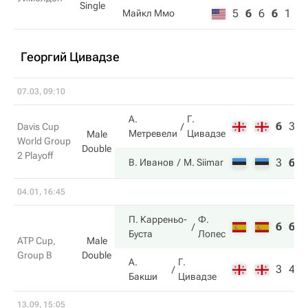
Single
5
6
6
6
1
Майкл Ммо
Георгий Цивадзе
07.03, 09:10
А.
Г.
6
3
3
Davis Cup
Метревели
Цивадзе
Male
World Group
Double
2 Playoff
3
6
6
В. Иванов
M. Siimar
04.01, 16:45
П. Карреньо-
Ф.
6
6
Буста
Лопес
ATP Cup,
Male
Group B
Double
А.
Г.
3
4
Бакши
Цивадзе
13.09, 15:05