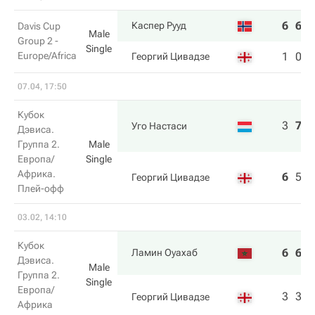
6
6
Каспер Рууд
Davis Cup
Male
Group 2 -
Single
Europe/Africa
1
0
Георгий Цивадзе
07.04, 17:50
Кубок
3
7
6
Уго Настаси
Дэвиса.
Группа 2.
Male
Европа/
Single
Африка.
6
5
4
Георгий Цивадзе
Плей-офф
03.02, 14:10
Кубок
6
6
Ламин Оуахаб
Дэвиса.
Male
Группа 2.
Single
Европа/
3
3
Георгий Цивадзе
Африка