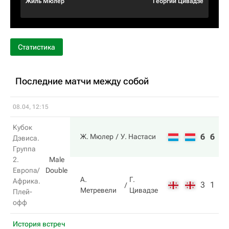
Жиль Мюлер
Георгий Цивадзе
Статистика
Последние матчи между собой
08.04, 12:15
Кубок
6
6
Ж. Мюлер
У. Настаси
Дэвиса.
Группа
2.
Male
Европа/
Double
А.
Г.
Африка.
3
1
Метревели
Цивадзе
Плей-
офф
История встреч