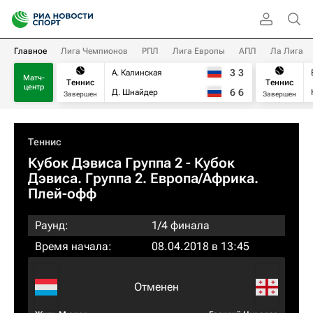
Главное
Лига Чемпионов
РПЛ
Лига Европы
АПЛ
Ла Лига
3
3
А. Калинская
Матч-
Теннис
Теннис
центр
6
6
Д. Шнайдер
Завершен
Завершен
Теннис
Кубок Дэвиса Группа 2 - Кубок
Дэвиса. Группа 2. Европа/Африка.
Плей-офф
Раунд:
1/4 финала
Время начала:
08.04.2018 в 13:45
Отменен