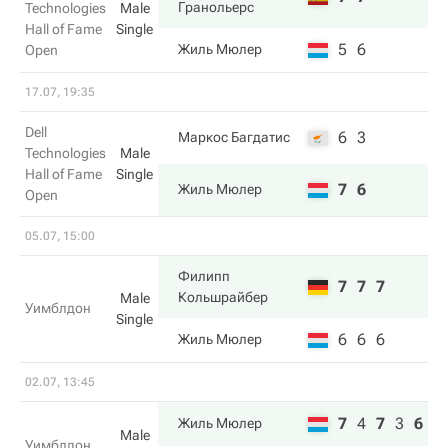
Гранольерс
Technologies
Male
Hall of Fame
Single
5
6
Жиль Мюлер
Open
17.07, 19:35
Dell
6
3
Маркос Багдатис
Technologies
Male
Hall of Fame
Single
7
6
Жиль Мюлер
Open
05.07, 15:00
Филипп
7
7
7
Кольшрайбер
Male
Уимблдон
Single
6
6
6
Жиль Мюлер
02.07, 13:45
7
4
7
3
6
Жиль Мюлер
Male
Уимблдон