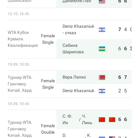
Qualification
6
6
Даниэлле Лао
13.10, 16:45
Deniz Khazaniuk
7
4
0
WTA Кубок
- отказ
Female
Кремля.
Single
Квалификация
Сабина
6
6
3
Шарипова
19.09, 10:55
6
7
Вера Лапко
Турнир WTA.
Female
Гуанчжоу.
Single
Китай. Хард
2
5
Deniz Khazaniuk
18.09, 10:45
С. Ф.
Ч.
6
6
Турнир WTA.
Ин
Линь
Female
Гуанчжоу.
Double
Китай. Хард
D.
К.