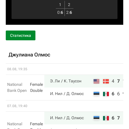
1
2
0
:
6
2
:
6
Статистика
Джулиана Олмос
08.08, 19:35
4
7
11
Э. Ли
К. Таусон
National
Female
Bank Open
Double
6
6
9
И. Нил
Д. Олмос
07.08, 19:40
6
7
И. Нил
Д. Олмос
National
Female