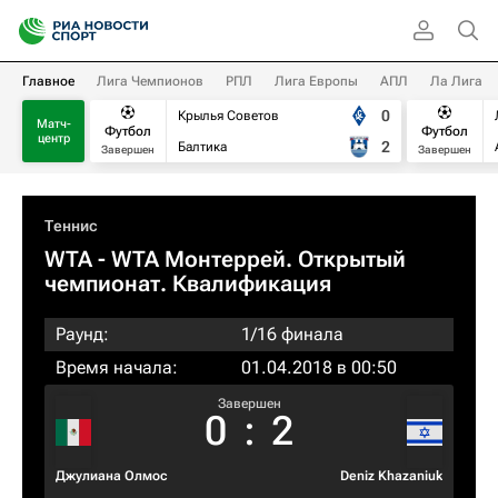
Главное
Лига Чемпионов
РПЛ
Лига Европы
АПЛ
Ла Лига
0
Крылья Советов
Матч-
Футбол
Футбол
центр
2
Балтика
Завершен
Завершен
Теннис
WTA
- WTA Монтеррей. Открытый
чемпионат. Квалификация
Раунд:
1/16 финала
Время начала:
01.04.2018 в 00:50
Завершен
0
:
2
Джулиана Олмос
Deniz Khazaniuk