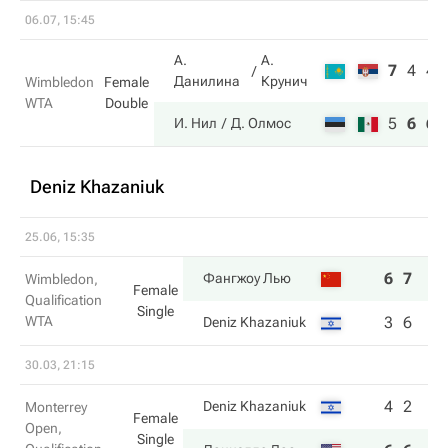
06.07, 15:45
А.
А.
7
4
4
Данилина
Крунич
Wimbledon
Female
WTA
Double
5
6
6
И. Нил
Д. Олмос
Deniz Khazaniuk
25.06, 15:35
6
7
Фангжоу Лью
Wimbledon,
Female
Qualification
Single
WTA
3
6
Deniz Khazaniuk
30.03, 21:15
4
2
Deniz Khazaniuk
Monterrey
Female
Open,
Single