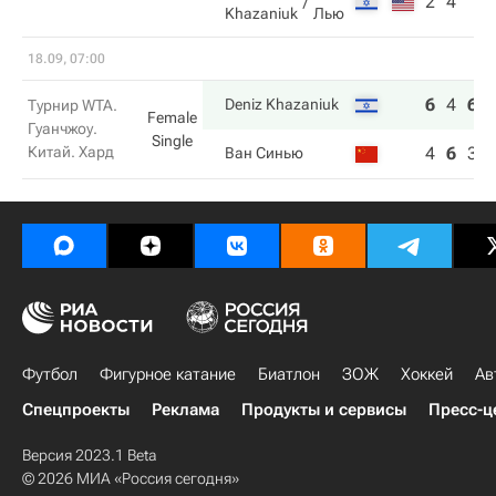
2
4
Khazaniuk
Лью
18.09, 07:00
6
4
6
Deniz Khazaniuk
Турнир WTA.
Female
Гуанчжоу.
Single
Китай. Хард
4
6
3
Ван Синью
Футбол
Фигурное катание
Биатлон
ЗОЖ
Хоккей
Ав
Спецпроекты
Реклама
Продукты и сервисы
Пресс-ц
Версия 2023.1 Beta
© 2026 МИА «Россия сегодня»