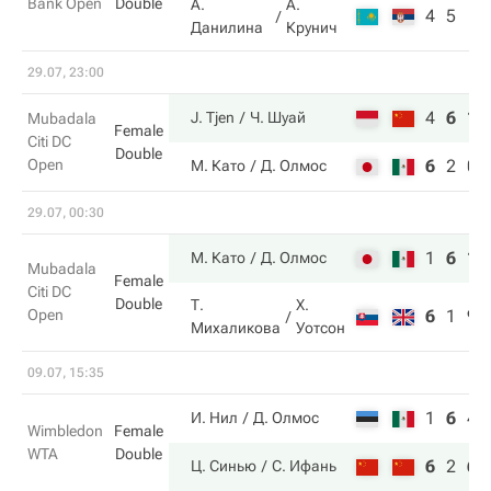
Bank Open
Double
А.
А.
4
5
Данилина
Крунич
29.07, 23:00
4
6
10
J. Tjen
Ч. Шуай
Mubadala
Female
Citi DC
Double
Open
6
2
0
М. Като
Д. Олмос
29.07, 00:30
1
6
11
М. Като
Д. Олмос
Mubadala
Female
Citi DC
Double
Т.
Х.
Open
6
1
9
Михаликова
Уотсон
09.07, 15:35
1
6
4
И. Нил
Д. Олмос
Wimbledon
Female
WTA
Double
6
2
6
Ц. Синью
С. Ифань