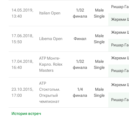
Ришар Га
14.05.2019,
1/32
Male
Italian Open
13:40
финала
Single
Жереми 
Жереми 
17.06.2018,
Male
Libema Open
Финал
15:50
Single
Ришар Га
Жереми 
ATP Монте-
17.04.2018,
1/32
Male
Карло. Rolex
16:40
финала
Single
Masters
Ришар Га
ATP
Жереми 
23.10.2015,
Стокгольм.
1/4
Male
17:00
Открытый
финала
Single
Ришар Га
чемпионат
История встреч