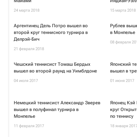
Майами
Индиан-Уэл
24 марта 2018
15 марта 2018
Аргентинец Дель Потро вышел во
Рублев выше
второй круг теннисного турнира в
в Монпелье
Делрэй-Бич
08 февраля 20
21 февраля 2018
Чешский теннисист Томаш Бердых
Японский т
вышел во второй раунд на Уимблдоне
вышел в тре
04 июля 2017
01 июня 2017
Немецкий теннисист Александр Зверев
Японец Кэй
вышел в полуфинал турнира в
круг Открыт
Монпелье
по теннису
11 февраля 2017
18 января 201