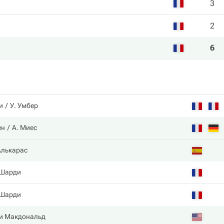
3
2
6
и
У. Умбер
ен
А. Миес
Алькарас
 Шарди
 Шарди
и Макдональд