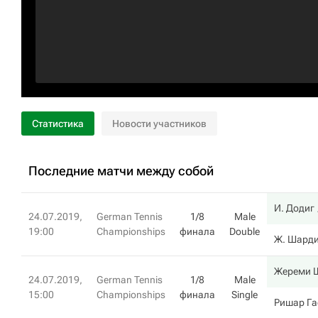
Статистика
Новости участников
Последние матчи между собой
И. Додиг
24.07.2019,
German Tennis
1/8
Male
19:00
Championships
финала
Double
Ж. Шард
Жереми 
24.07.2019,
German Tennis
1/8
Male
15:00
Championships
финала
Single
Ришар Га