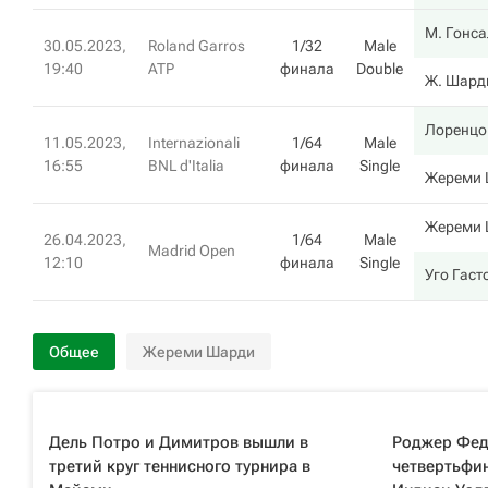
М. Гонса
30.05.2023,
Roland Garros
1/32
Male
19:40
ATP
финала
Double
Ж. Шард
Лоренцо
11.05.2023,
Internazionali
1/64
Male
16:55
BNL d'Italia
финала
Single
Жереми
Жереми
26.04.2023,
1/64
Male
Madrid Open
12:10
финала
Single
Уго Гаст
Общее
Жереми Шарди
Дель Потро и Димитров вышли в
Роджер Фед
третий круг теннисного турнира в
четвертьфин