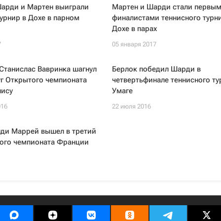
арди и Мартен выиграли
Мартен и Шарди стали первы
урнир в Дохе в парном
финалистами теннисного турни
Дохе в парах
7
05 января 2017
Станислас Вавринка шагнул
Берлок победил Шарди в
уг Открытого чемпионата
четвертьфинале теннисного ту
нису
Умаге
016
22 июля 2016
нди Маррей вышел в третий
того чемпионата Франции