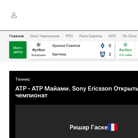
Главное
Лига Чемпионов
РПЛ
Лига Европы
АПЛ
Ла Лига
0
Крылья Советов
Матч-
Футбол
Футбол
центр
2
Балтика
Завершен
2-й тайм
Теннис
ATP
- ATP Майами. Sony Ericsson Открыт
чемпионат
Ришар Гаске