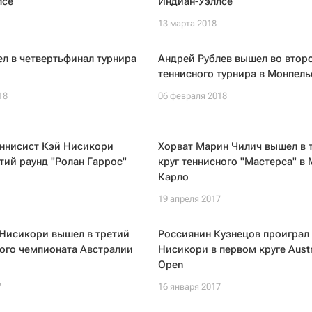
лсе
Индиан-Уэллсе
13 марта 2018
л в четвертьфинал турнира
Андрей Рублев вышел во второ
теннисного турнира в Монпель
18
06 февраля 2018
еннисист Кэй Нисикори
Хорват Марин Чилич вышел в 
тий раунд "Ролан Гаррос"
круг теннисного "Мастерса" в 
Карло
19 апреля 2017
 Нисикори вышел в третий
Россиянин Кузнецов проиграл
ого чемпионата Австралии
Нисикори в первом круге Austr
Open
7
16 января 2017