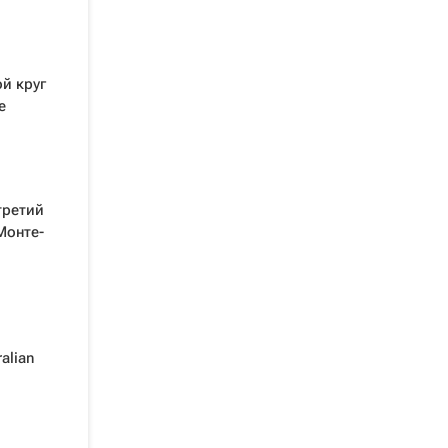
й круг
е
третий
Монте-
alian