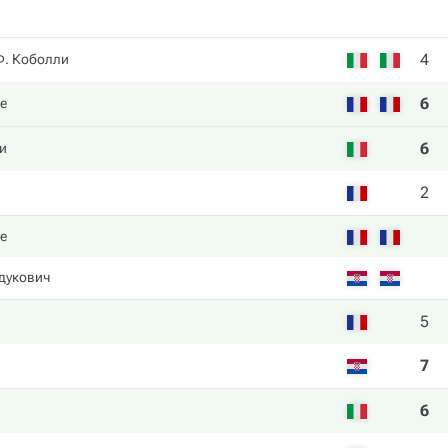
4
Ф. Коболли
6
ке
6
и
2
ке
дукович
5
7
6