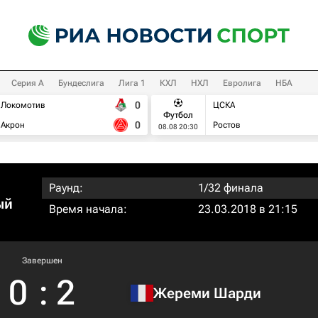
Серия А
Бундеслига
Лига 1
КХЛ
НХЛ
Евролига
НБА
0
Локомотив
ЦСКА
Футбол
0
Акрон
Ростов
08.08 20:30
Раунд:
1/32 финала
ый
Время начала:
23.03.2018 в 21:15
Завершен
0
:
2
Жереми Шарди