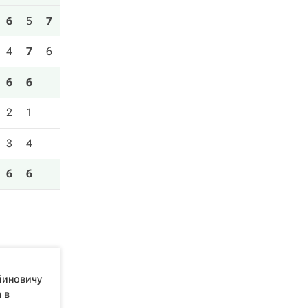
6
5
7
4
7
6
6
6
2
1
3
4
6
6
йиновичу
 в