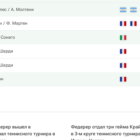
лес
А. Молтени
и
Ф. Мартен
 Сонего
 Шарди
 Шарди
он
ерер вышел в
Федерер отдал три гейма Кра
ал теннисного турнира в
в 3-м круге теннисного турнира