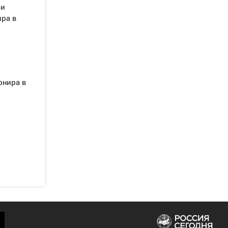
ми
ра в
рнира в