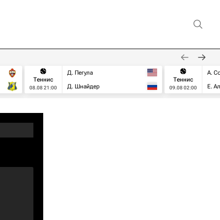
Д. Пегула
А. С
Теннис
Теннис
Д. Шнайдер
Е. А
08.08 21:00
09.08 02:00