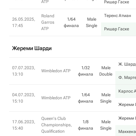
ATP
Ришар Гаске
Теренс Атман
Roland
26.05.2025,
1/64
Male
Garros
17:45
финала
Single
ATP
Ришар Гаске
Жереми Шарди
Ж. Шард
07.07.2023,
1/32
Male
Wimbledon ATP
13:10
финала
Double
Ф. Март
Карлос 
04.07.2023,
1/64
Male
Wimbledon ATP
15:10
финала
Single
Жереми
Жереми
Queen's Club
17.06.2023,
1/8
Male
Championships,
15:40
финала
Single
Qualification
Маккенз