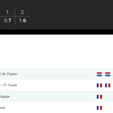
1
2
5
:
7
1
:
6
М. Павич
и
Р. Гаске
Шарди
ске