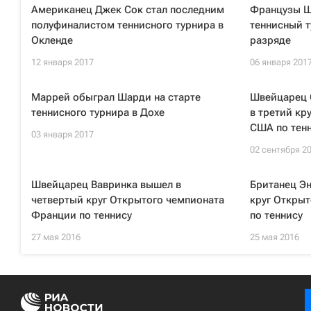
Американец Джек Сок стал последним
Французы Ш
полуфиналистом теннисного турнира в
теннисный т
Окленде
разряде
12 января 2017
06 января 201
Маррей обыграл Шарди на старте
Швейцарец 
теннисного турнира в Дохе
в третий кр
США по тен
03 января 2017
02 сентября 2
Швейцарец Вавринка вышел в
Британец Э
четвертый круг Открытого чемпионата
круг Откры
Франции по теннису
по теннису
27 мая 2016
25 мая 2016