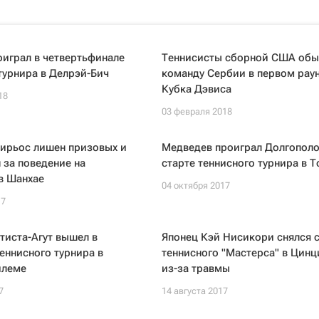
играл в четвертьфинале
Теннисисты сборной США обы
турнира в Делрэй-Бич
команду Сербии в первом рау
Кубка Дэвиса
18
03 февраля 2018
Кирьос лишен призовых и
Медведев проиграл Долгополо
за поведение на
старте теннисного турнира в 
в Шанхае
04 октября 2017
17
тиста-Агут вышел в
Японец Кэй Нисикори снялся 
еннисного турнира в
теннисного "Мастерса" в Цинц
йлеме
из-за травмы
7
14 августа 2017