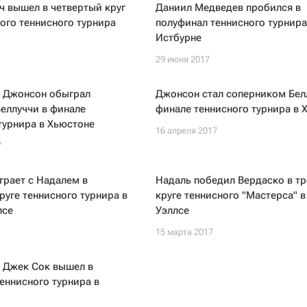
 вышел в четвертый круг
Даниил Медведев пробился в
ого теннисного турнира
полуфинал теннисного турнира
Истбурне
29 июня 2017
 Джонсон обыграл
Джонсон стал соперником Бел
еллуччи в финале
финале теннисного турнира в 
турнира в Хьюстоне
16 апреля 2017
7
рает с Надалем в
Надаль победил Вердаско в т
руге теннисного турнира в
круге теннисного "Мастерса" в
лсе
Уэллсе
15 марта 2017
 Джек Сок вышел в
еннисного турнира в