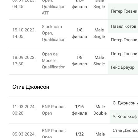
09.01.2023,
Open,
1/64
Male
04:45
Qualification
финала
Single
Петер Гоевчи
ATP
Павел Котов
Stockholm
15.10.2022,
1/8
Male
Open,
14:05
финала
Single
Qualification
Петер Гоевчи
Петер Гоевчи
Open de
18.09.2022,
1/8
Male
Moselle,
17:30
финала
Single
Qualification
Гейс Брауэр
Стив Джонсон
С. Джонсон
11.03.2024,
BNP Paribas
1/16
Male
00:20
Open
финала
Double
У. Коольхоф
Стив Джонс
BNP Paribas
05.03.2024,
1/32
Male
Open,