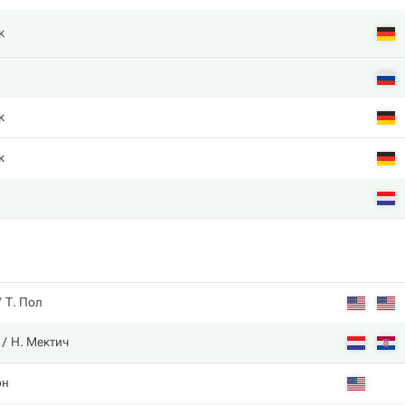
к
к
к
Т. Пол
Н. Мектич
он