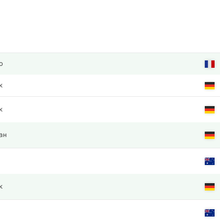
о
к
к
ан
к