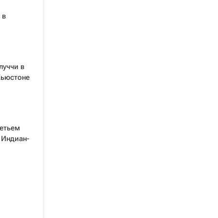
 в
луччи в
Хьюстоне
ретьем
 Индиан-