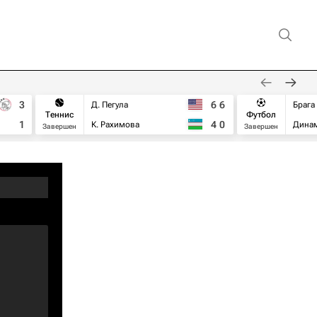
3
6
6
Д. Пегула
Брага
Теннис
Футбол
1
4
0
К. Рахимова
Дина
Завершен
Завершен