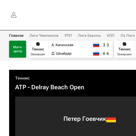
Главное
Лига Чемпионов
РПЛ
Лига Европы
АПЛ
Ла Лига
3
3
А. Калинская
Матч-
Теннис
Теннис
центр
6
6
Д. Шнайдер
Завершен
Завершен
Теннис
ATP
- Delray Beach Open
Петер Гоевчик