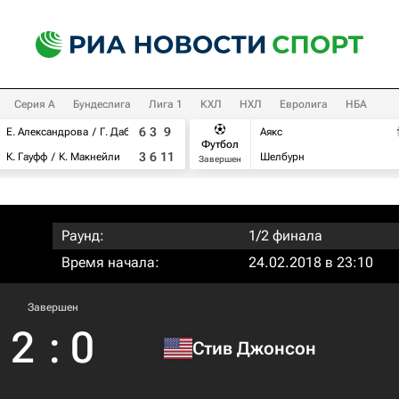
Серия А
Бундеслига
Лига 1
КХЛ
НХЛ
Евролига
НБА
6
3
9
Е. Александрова
Г. Дабровски
Аякс
Футбол
3
6
11
К. Гауфф
К. Макнейли
Шелбурн
Завершен
Раунд:
1/2 финала
Время начала:
24.02.2018 в 23:10
Завершен
2
:
0
Стив Джонсон