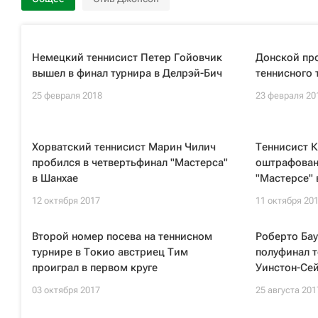
Немецкий теннисист Петер Гойовчик
Донской про
вышел в финал турнира в Делрэй-Бич
теннисного 
25 февраля 2018
23 февраля 20
Хорватский теннисист Марин Чилич
Теннисист 
пробился в четвертьфинал "Мастерса"
оштрафован 
в Шанхае
"Мастерсе" 
12 октября 2017
11 октября 20
Второй номер посева на теннисном
Роберто Бау
турнире в Токио австриец Тим
полуфинал т
проиграл в первом круге
Уинстон-Се
03 октября 2017
25 августа 201