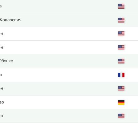
а
 Ковачевич
он
он
Юбэнкс
н
он
ер
он