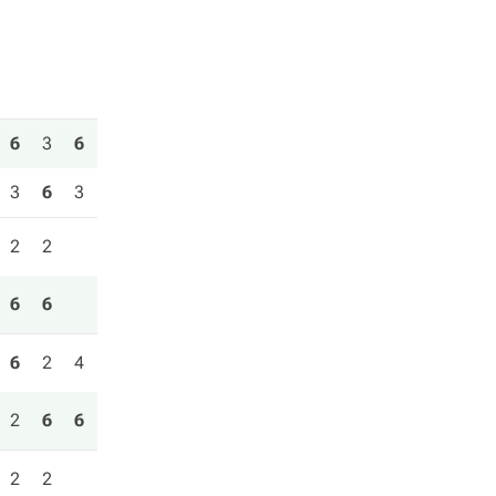
6
3
6
3
6
3
2
2
6
6
6
2
4
2
6
6
2
2