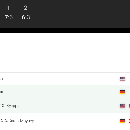
1
2
7
:
6
6
:
3
он
ик
С. Куэрри
А. Хайдер-Маурер