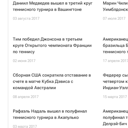
Даниил Медведев вышел в третий круг
Марин Чилич
теннисного турнира в Вашингтоне
Уимблдонск
03 августа 2017
07 июля 2017
Тим победил Джонсона в третьем
Американец
круге Открытого чемпионата Франции
бразильца Б
по теннису
теннисного 
02 июня 2017
17 апреля 201
Сборная США сократила отставание в
Федерер сыг
счете в матче Кубка Дэвиса с
четвертом к
командой Австралии
Индиан-Уэл
08 апреля 2017
15 марта 2017
Рафаэль Надаль вышел в полуфинал
Американец
теннисного турнира в Акапулько
полуфинал т
Делрэй-Бич
03 марта 2017