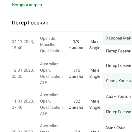
История встреч
Петер Гоевчик
Харольд Май
Open de
04.11.2023,
1/8
Male
Moselle,
15:40
финала
Single
Qualification
Петер Гоевчи
Australian
Петер Гоевчи
12.01.2023,
Open,
1/16
Male
05:35
Qualification
финала
Single
Янник Ханфм
ATP
Australian
Адам Уолтон
11.01.2023,
Open,
1/32
Male
07:40
Qualification
финала
Single
Петер Гоевчи
ATP
Australian
Эрик Фам