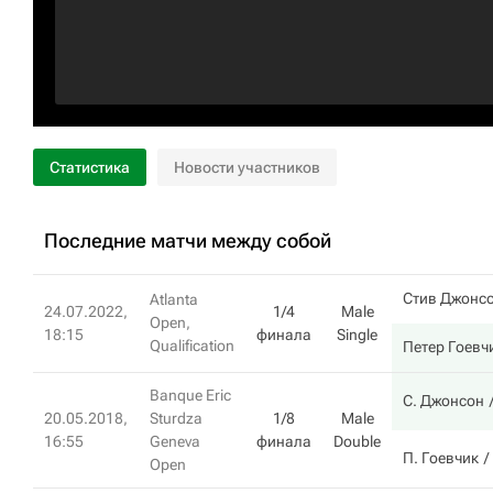
Статистика
Новости участников
Последние матчи между собой
Стив Джонс
Atlanta
24.07.2022,
1/4
Male
Open,
18:15
финала
Single
Qualification
Петер Гоевч
Banque Eric
С. Джонсон
20.05.2018,
Sturdza
1/8
Male
16:55
Geneva
финала
Double
П. Гоевчик
Open