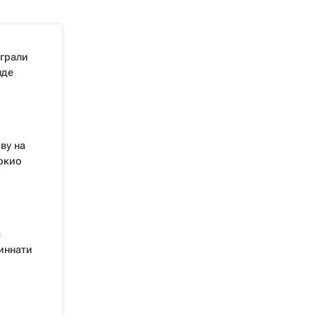
грали
нде
ву на
Токио
с
иннати