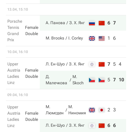
13.04, 15:10
Porsche
6
7
А. Панова
З. Х. Янг
Tennis
Female
Grand
Double
1
6
M. Brooks
I. Corley
Prix
10.04, 16:10
7
5
4
Upper
Л. Ен-Шуо
З. Х. Янг
Austria
Female
Ladies
Double
Д.
M.
5
7
10
Linz
Малечкова
Skoch
09.04, 16:10
М.
М.
Upper
2
3
Люмсден
Ниномия
Austria
Female
Ladies
Double
6
6
Л. Ен-Шуо
З. Х. Янг
Linz