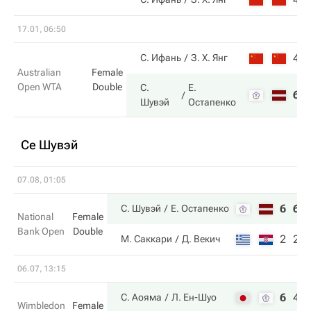
17.01, 06:50
4
С. Ифань
З. Х. Янг
Australian
Female
Open WTA
Double
С.
Е.
6
Шувэй
Остапенко
Се Шувэй
07.08, 01:05
6
6
С. Шувэй
Е. Остапенко
National
Female
Bank Open
Double
2
2
М. Саккари
Д. Векич
06.07, 13:15
6
4
С. Аояма
Л. Ен-Шуо
Wimbledon
Female