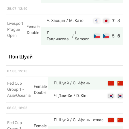
25.07, 12:40
7
3
9
Ч. Хаоцин
М. Като
Livesport
Female
Prague
Double
Л.
L.
Open
5
6
11
Гавличкова
Samson
Пэн Шуай
07.03, 19:15
6
П. Шуай
С. Ифань
Fed Cup
Female
Group 1 -
Double
Asia/Oceania
2
Ч. Джи-Хи
D. Kim
06.03, 18:05
5
П. Шуай
С. Ифань
- отказ
Fed Cup
Female
Group 1 -