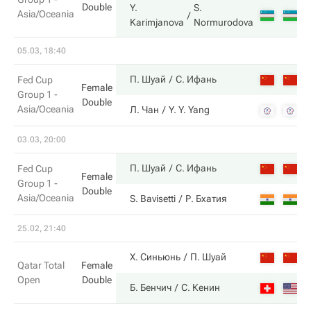
Double
Y.
S.
Asia/Oceania
2
Karimjanova
Normurodova
05.03, 18:40
4
П. Шуай
С. Ифань
Fed Cup
Female
Group 1 -
Double
Asia/Oceania
6
Л. Чан
Y. Y. Yang
03.03, 20:00
6
П. Шуай
С. Ифань
Fed Cup
Female
Group 1 -
Double
Asia/Oceania
0
S. Bavisetti
Р. Бхатия
25.02, 21:40
6
Х. Синьюнь
П. Шуай
Qatar Total
Female
Open
Double
7
Б. Бенчич
С. Кенин