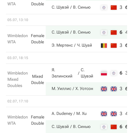
WTA
Double
3
6
С. Шувэй
В. Синью
05.07, 13:10
6
4
С. Шувэй
В. Синью
Wimbledon
Female
WTA
Double
3
6
Э. Мертенс
Ч. Шуай
03.07, 18:15
Я.
С.
6
3
Wimbledon
Зелинский
Шувэй
Mixed
Mixed
Double
Doubles
3
6
М. Уиллис
Х. Уотсон
02.07, 17:10
3
4
A. Dudeney
M. Xu
Wimbledon
Female
WTA
Double
6
6
С. Шувэй
В. Синью