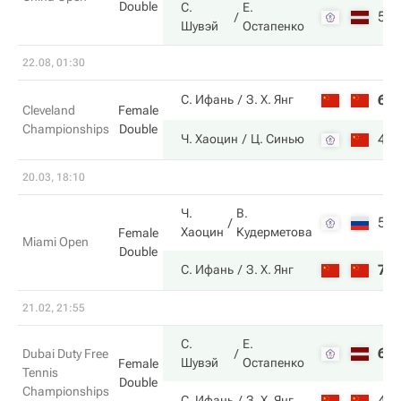
Double
С.
Е.
5
Шувэй
Остапенко
22.08, 01:30
6
С. Ифань
З. Х. Янг
Cleveland
Female
Championships
Double
4
Ч. Хаоцин
Ц. Синью
20.03, 18:10
Ч.
В.
5
Хаоцин
Кудерметова
Female
Miami Open
Double
7
С. Ифань
З. Х. Янг
21.02, 21:55
С.
Е.
6
Dubai Duty Free
Шувэй
Остапенко
Female
Tennis
Double
Championships
4
С. Ифань
З. Х. Янг