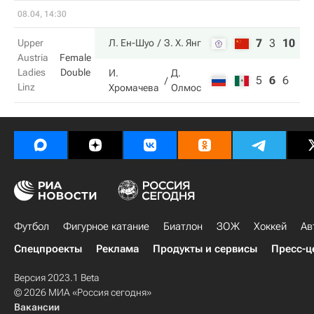
08.04, 14:30
7
3
10
Upper
Л. Ен-Шуо
З. Х. Янг
Austria
Female
Ladies
Double
И.
Д.
5
6
6
Linz
Хромачева
Олмос
Футбол
Фигурное катание
Биатлон
ЗОЖ
Хоккей
Ав
Спецпроекты
Реклама
Продукты и сервисы
Пресс-ц
Версия 2023.1 Beta
© 2026 МИА «Россия сегодня»
Вакансии