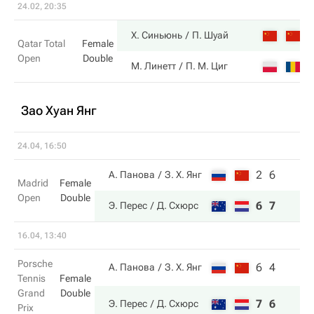
24.02, 20:35
6
Х. Синьюнь
П. Шуай
Qatar Total
Female
Open
Double
3
М. Линетт
П. М. Циг
Зао Хуан Янг
24.04, 16:50
2
6
А. Панова
З. Х. Янг
Madrid
Female
Open
Double
6
7
Э. Перес
Д. Схюрс
16.04, 13:40
Porsche
6
4
А. Панова
З. Х. Янг
Tennis
Female
Grand
Double
7
6
Э. Перес
Д. Схюрс
Prix