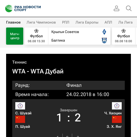
Главное
Лига Чемпионов
РПЛ
Лига Европы
АПЛ
Ла Лига
Крылья Советов
Матч-
Футбол
Футбол
центр
Балтика
08.08 15:30
08.08 18:00
Теннис
WTA
- WTA Дубай
Раунд:
Финал
Время начала:
24.02.2018 в 16:00
Завершен
С. Шувэй
Ч. Хаоцин
1
:
2
П. Шуай
З. Х. Янг