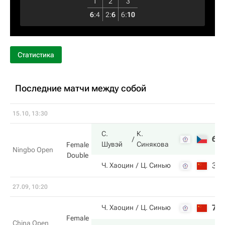
1
2
3
6
:
4
2
:
6
6
:
10
Статистика
Последние матчи между собой
15.10, 13:30
С.
К.
6
Шувэй
Синякова
Female
Ningbo Open
Double
3
Ч. Хаоцин
Ц. Синью
27.09, 10:20
7
Ч. Хаоцин
Ц. Синью
Female
China Open