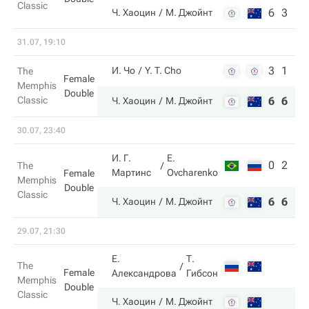
Classic
6
3
Ч. Хаоцин
М. Джойнт
31.07, 19:10
3
1
И. Чо
Y. T. Cho
The
Female
Memphis
Double
Classic
6
6
Ч. Хаоцин
М. Джойнт
30.07, 23:40
И. Г.
E.
0
2
The
Мартинс
Ovcharenko
Female
Memphis
Double
Classic
6
6
Ч. Хаоцин
М. Джойнт
29.07, 21:30
Е.
Т.
The
Female
Александрова
Гибсон
Memphis
Double
Classic
Ч. Хаоцин
М. Джойнт