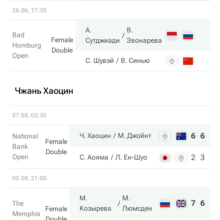
26.06, 17:35
А.
В.
Bad
Female
Сутджиади
Звонарева
Homburg
Double
Open
С. Шувэй
В. Синью
Чжань Хаоцин
07.08, 03:35
6
6
Ч. Хаоцин
М. Джойнт
National
Female
Bank
Double
Open
2
3
С. Аояма
Л. Ен-Шуо
02.08, 21:00
М.
М.
7
6
The
Козырева
Люмсден
Female
Memphis
Double