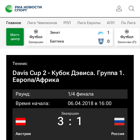
Главное
Лига Чемпионов
РПЛ
Лига Европы
АПЛ
Ла Лига
1
Зенит
Матч-
Футбол
Футбол
центр
0
Балтика
Завершен
Закончен (П)
Теннис
Davis Cup 2 - Кубок Дэвиса. Группа 1.
Европа/Африка
Раунд:
1/4 финала
Время начала:
06.04.2018 в 16:00
Завершен
3
:
1
Австрия
Россия