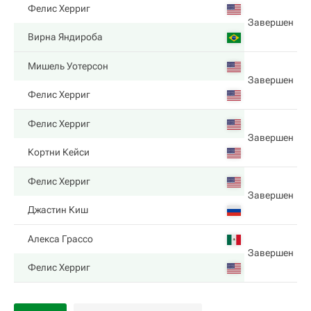
Фелис Херриг
Завершен
Вирна Яндироба
Мишель Уотерсон
Завершен
Фелис Херриг
Фелис Херриг
Завершен
Кортни Кейси
Фелис Херриг
Завершен
Джастин Киш
Алекса Грассо
Завершен
Фелис Херриг