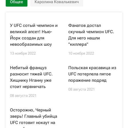
Общее
Каролина Ковалькевич
У UFC сотый чемпион и
Фанатов достал
великий апсет! Нью-
скучный чемпион UFC.
Йорк создан для
Для него нашли
невообразимых шоу
"киллера"
13 ноября 2022
10 ноября 2022
Небитый француз
Польская красавица из
разносит тяжей UFC.
UFC потерпела пятое
Хищнику Нганну уже
поражение подряд
стоит нервничать
08 августа 2021
08 августа 2021
Осторожно, Черный
зверь! Главный убийца
UFC готовит нокаут на