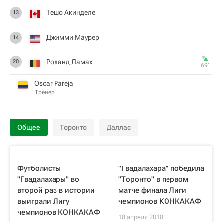
Тешо Акинделе
13
Джимми Маурер
14
Роланд Ламах
20
69‎’‎
Oscar Pareja
Тренер
Общее
Торонто
Даллас
Футболисты
"Гвадалахара" победила
"Гвадалахары" во
"Торонто" в первом
второй раз в истории
матче финала Лиги
выиграли Лигу
чемпионов КОНКАКАФ
чемпионов КОНКАКАФ
18 апреля 2018