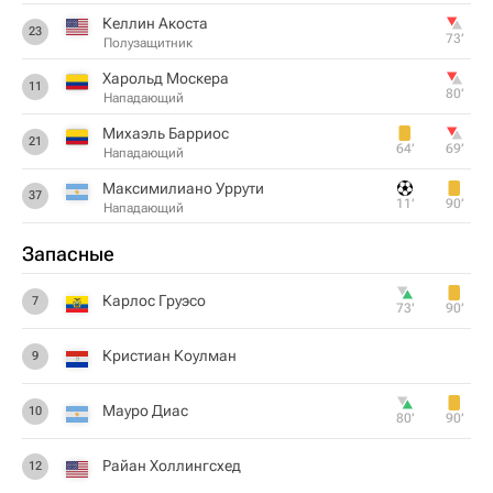
Келлин Акоста
23
73‎’‎
Полузащитник
Харольд Москера
11
80‎’‎
Нападающий
Михаэль Барриос
21
64‎’‎
69‎’‎
Нападающий
Максимилиано Уррути
37
11‎’‎
90‎’‎
Нападающий
Запасные
Карлос Груэсо
7
73‎’‎
90‎’‎
Кристиан Коулман
9
Мауро Диас
10
80‎’‎
90‎’‎
Райан Холлингсхед
12