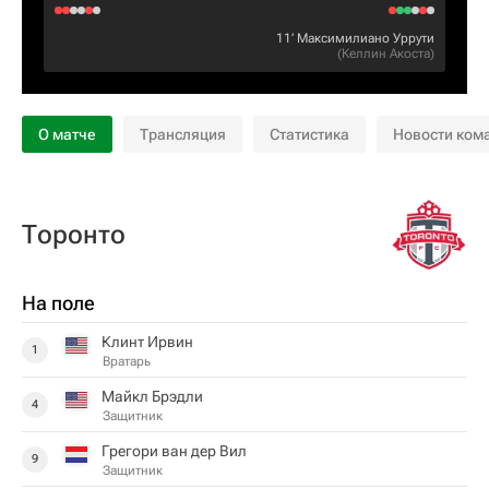
11‎’‎
Максимилиано Уррути
(
Келлин Акоста
)
О матче
Трансляция
Статистика
Новости ком
Торонто
На поле
Клинт Ирвин
1
Вратарь
Майкл Брэдли
4
Защитник
Грегори ван дер Вил
9
Защитник