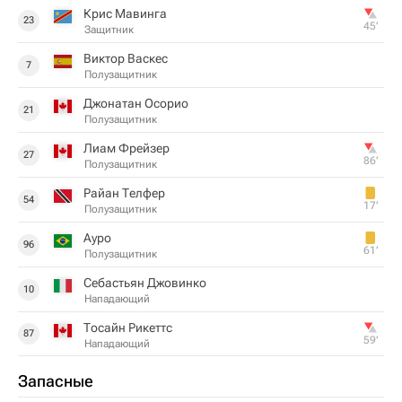
Крис Мавинга
23
45‎’‎
Защитник
Виктор Васкес
7
Полузащитник
Джонатан Осорио
21
Полузащитник
Лиам Фрейзер
27
86‎’‎
Полузащитник
Райан Телфер
54
17‎’‎
Полузащитник
Ауро
96
61‎’‎
Полузащитник
Себастьян Джовинко
10
Нападающий
Тосайн Рикеттс
87
59‎’‎
Нападающий
Запасные