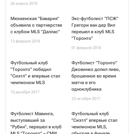
26 апреля 2018
Мюнхенская "Бавария"
Экс-футболист "ПСЖ"
объявила о партнерстве
Грегори ван дер Вил
с клубом MLS "Даллас"
перешел в клуб MLS
"Торонто"
13 февраля 2018
01 февраля 2018
Футбольный клуб
Футболист "Торонто"
"Торонто" победил
Джовинко допил пиво,
"Сиэтл" и впервые стал
брошенное во время
чемпионом MLS
матча в его
одноклубника
10 декабря 2017
23 октября 2017
Футболист Мавинга,
Футбольный клуб
выступавший за
"Сиэтл" впервые стал
"Рубин", перешел в клуб
чемпионом MLS,
MLS "Торонто" – СМИ
обыграв в финале