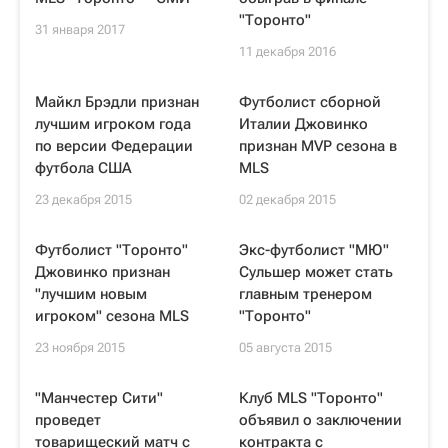
"Торонто"
31 января 2017
11 декабря 2016
Майкл Брэдли признан
Футболист сборной
лучшим игроком года
Италии Джовинко
по версии Федерации
признан MVP сезона в
футбола США
MLS
23 декабря 2015
02 декабря 2015
Футболист "Торонто"
Экс-футболист "МЮ"
Джовинко признан
Сульшер может стать
"лучшим новым
главным тренером
игроком" сезона MLS
"Торонто"
23 ноября 2015
05 августа 2015
"Манчестер Сити"
Клуб MLS "Торонто"
проведет
объявил о заключении
товарищеский матч с
контракта с