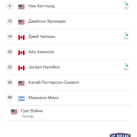
Ник Хагглунд
6
45‎’‎
Джейсон Эрнандес
12
Джей Чапман
14
59‎’‎
Айо Акинола
20
Jordan Hamilton
22
86‎’‎
Калеб Паттерсон-Сьюелл
28
Мариано Мино
88
Грег Вэйни
Тренер