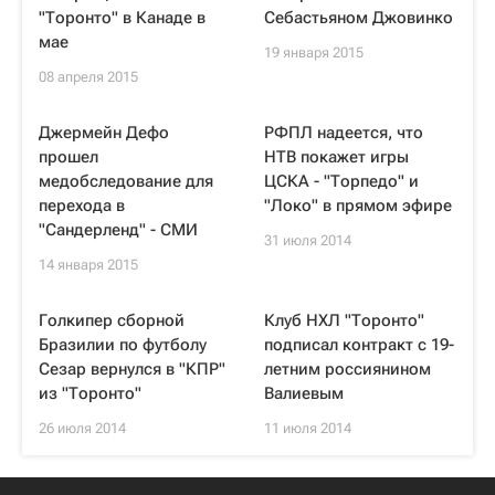
"Торонто" в Канаде в
Себастьяном Джовинко
мае
19 января 2015
08 апреля 2015
Джермейн Дефо
РФПЛ надеется, что
прошел
НТВ покажет игры
медобследование для
ЦСКА - "Торпедо" и
перехода в
"Локо" в прямом эфире
"Сандерленд" - СМИ
31 июля 2014
14 января 2015
Голкипер сборной
Клуб НХЛ "Торонто"
Бразилии по футболу
подписал контракт с 19-
Сезар вернулся в "КПР"
летним россиянином
из "Торонто"
Валиевым
26 июля 2014
11 июля 2014