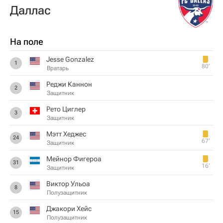
Даллас
На поле
Jesse Gonzalez
1
80‎’‎
Вратарь
Реджи Каннон
2
Защитник
Рето Циглер
3
Защитник
Мэтт Хеджес
24
67‎’‎
Защитник
Мейнор Фигероа
31
16‎’‎
Защитник
Виктор Ульоа
8
Полузащитник
Джакори Хейс
15
Полузащитник