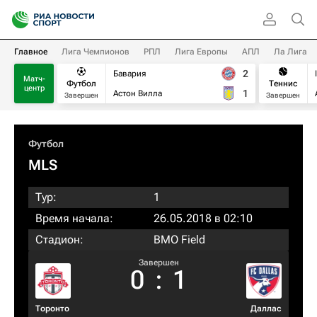
Главное
Лига Чемпионов
РПЛ
Лига Европы
АПЛ
Ла Лига
2
Бавария
Матч-
Футбол
Теннис
центр
1
Астон Вилла
Завершен
Завершен
Футбол
MLS
Тур:
1
Время начала:
26.05.2018 в 02:10
Стадион:
BMO Field
Завершен
0
:
1
Торонто
Даллас