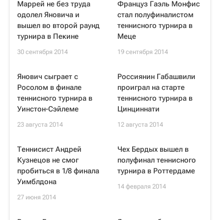
Маррей не без труда
Француз Гаэль Монфис
одолел Яновича и
стал полуфиналистом
вышел во второй раунд
теннисного турнира в
турнира в Пекине
Меце
30 сентября 2014
19 сентября 2014
Янович сыграет с
Россиянин Габашвили
Росолом в финале
проиграл на старте
теннисного турнира в
теннисного турнира в
Уинстон-Сэйлеме
Цинциннати
23 августа 2014
12 августа 2014
Теннисист Андрей
Чех Бердых вышел в
Кузнецов не смог
полуфинал теннисного
пробиться в 1/8 финала
турнира в Роттердаме
Уимблдона
14 февраля 2014
27 июня 2014