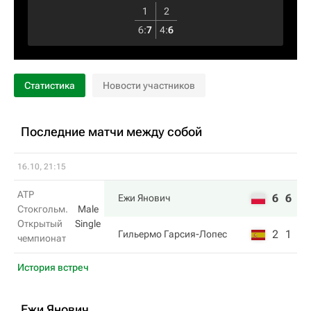
1
2
6
:
7
4
:
6
Статистика
Новости участников
Последние матчи между собой
16.10, 21:15
ATP
6
6
Ежи Янович
Стокгольм.
Male
Открытый
Single
2
1
Гильермо Гарсия-Лопес
чемпионат
История встреч
Ежи Янович