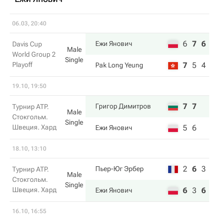
06.03, 20:40
6
7
6
Ежи Янович
Davis Cup
Male
World Group 2
Single
Playoff
7
5
4
Pak Long Yeung
19.10, 19:50
7
7
Григор Димитров
Турнир ATP.
Male
Стокгольм.
Single
Швеция. Хард
5
6
Ежи Янович
18.10, 13:10
2
6
3
Пьер-Юг Эрбер
Турнир ATP.
Male
Стокгольм.
Single
Швеция. Хард
6
3
6
Ежи Янович
16.10, 16:55