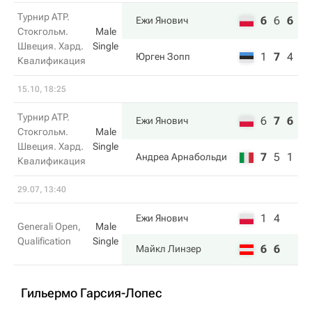
Турнир ATP.
6
6
6
Ежи Янович
Стокгольм.
Male
Швеция. Хард.
Single
1
7
4
Юрген Зопп
Квалификация
15.10, 18:25
Турнир ATP.
6
7
6
Ежи Янович
Стокгольм.
Male
Швеция. Хард.
Single
7
5
1
Андреа Арнабольди
Квалификация
29.07, 13:40
1
4
Ежи Янович
Generali Open,
Male
Qualification
Single
6
6
Майкл Линзер
Гильермо Гарсия-Лопес