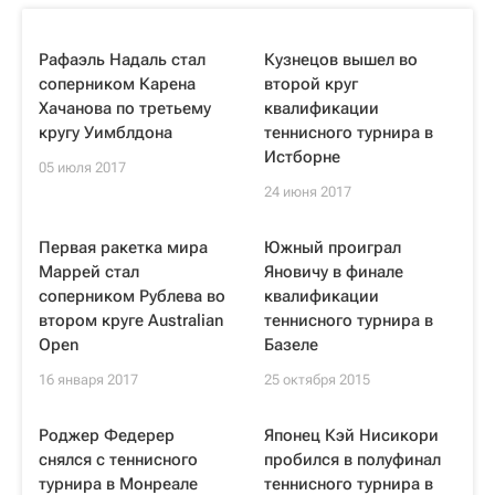
Рафаэль Надаль стал
Кузнецов вышел во
соперником Карена
второй круг
Хачанова по третьему
квалификации
кругу Уимблдона
теннисного турнира в
Истборне
05 июля 2017
24 июня 2017
Первая ракетка мира
Южный проиграл
Маррей стал
Яновичу в финале
соперником Рублева во
квалификации
втором круге Australian
теннисного турнира в
Open
Базеле
16 января 2017
25 октября 2015
Роджер Федерер
Японец Кэй Нисикори
снялся с теннисного
пробился в полуфинал
турнира в Монреале
теннисного турнира в