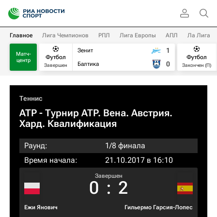
Главное
Лига Чемпионов
РПЛ
Лига Европы
АПЛ
Ла Лига
1
Зенит
Матч-
Футбол
Футбол
центр
0
Балтика
Завершен
Закончен (П)
Теннис
ATP
- Турнир ATP. Вена. Австрия.
Хард. Квалификация
Раунд:
1/8 финала
Время начала:
21.10.2017 в 16:10
Завершен
0
:
2
Ежи Янович
Гильермо Гарсия-Лопес