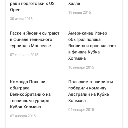
ради подготовки к US
Халле
Open
19 июня 2015
30 июля 2015
Гаске и Янович сыграют
Американец Изнер
в финале теннисного
обыграл поляка
турнира в Монпелье
Яновича и сравнял счет
в финале Кубка
07 февраля 2015
Хопмана
10 января 2015
Команда Польши
Польские теннисисты
обыграла
победили команду
Великобританию на
Австралии на Кубке
теннисном турнире
Хопмана
Кубок Хопмана
04 января 2015
07 января 2015