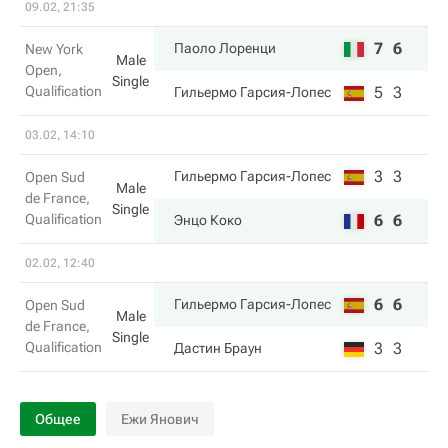
09.02, 21:35
7
6
Паоло Лоренци
New York
Male
Open,
Single
Qualification
5
3
Гильермо Гарсия-Лопес
03.02, 14:10
3
3
Гильермо Гарсия-Лопес
Open Sud
Male
de France,
Single
Qualification
6
6
Энцо Коко
02.02, 12:40
6
6
Гильермо Гарсия-Лопес
Open Sud
Male
de France,
Single
Qualification
3
3
Дастин Браун
Общее
Ежи Янович