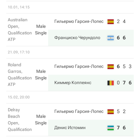
10.01, 14:15
Australian
2
4
Гильермо Гарсия-Лопес
Open,
Male
Qualification
Single
6
6
Франциско Черундоло
ATP
21.09, 17:10
Roland
6
5
3
Гильермо Гарсия-Лопес
Garros,
Male
Qualification
Single
0
7
6
Киммер Коппеянс
ATP
15.02, 20:00
Delray
5
2
Гильермо Гарсия-Лопес
Beach
Male
Open,
Single
7
6
Денис Истомин
Qualification