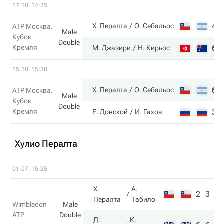
17.10, 14:25
4
Х. Пералта
О. Себальос
ATP Москва.
Male
Кубок
Double
Кремля
6
М. Джазири
Н. Кирьос
15.10, 15:30
6
Х. Пералта
О. Себальос
ATP Москва.
Male
Кубок
Double
Кремля
3
Е. Донской
И. Гахов
Хулио Пералта
01.07, 15:25
Х.
А.
2
3
4
Пералта
Табило
Wimbledon
Male
ATP
Double
Д.
К.