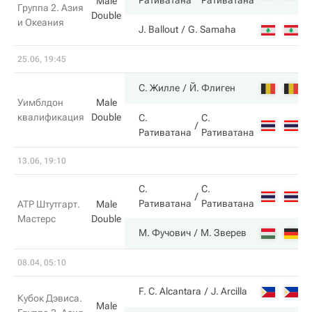
Ративатана
Ративатана
Male
Группа 2. Азия
Double
и Океания
0
J. Ballout
G. Samaha
25.06, 19:45
6
С. Жилле
Й. Флиген
Уимблдон
Male
квалификация
Double
С.
С.
4
Ративатана
Ративатана
13.06, 19:10
С.
С.
5
Ративатана
Ративатана
ATP Штутгарт.
Male
Мастерс
Double
7
М. Фучович
М. Зверев
08.04, 05:10
6
F. C. Alcantara
J. Arcilla
Кубок Дэвиса.
Male