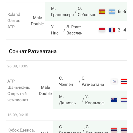
М.
О.
6
6
Roland
Гранольерс
Себальос
Male
Garros
Double
ATP
У.
Э. Роже-
3
4
Нис
Васслен
Сончат Ративатана
26.09, 10:05
С.
С.
6
ATP
Чэнпэн
Ративатана
Шэньчжэнь.
Male
Открытый
Double
М.
У.
7
чемпионат
Даниэль
Коольхоф
16.09, 06:15
С.
С.
6
Кубок Дэвиса.