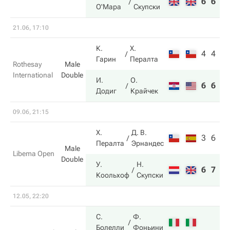
6
6
6
О'Мара
Скупски
21.06, 17:10
К.
Х.
4
4
Гарин
Пералта
Rothesay
Male
International
Double
И.
О.
6
6
Додиг
Крайчек
09.06, 21:15
Х.
Д. В.
3
6
Пералта
Эрнандес
Male
Libema Open
Double
У.
Н.
6
7
Коольхоф
Скупски
12.05, 22:20
С.
Ф.
Болелли
Фоньини