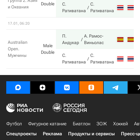
Группа 2. Азия
Double
С.
С.
и Океания
4
Ративатана
Ративатана
17.01, 06:20
П.
А. Рамос-
6
Australian
Андухар
Виньолас
Male
Open.
Double
Мужчины
С.
С.
4
Ративатана
Ративатана
Футбол
Фигурное катание
Биатлон
ЗОЖ
Хоккей
Ав
Спецпроекты
Реклама
Продукты и сервисы
Пресс-ц