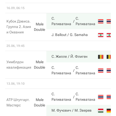
16.09, 06:15
С.
С.
Кубок Дэвиса.
Ративатана
Ративатана
Male
Группа 2. Азия
Double
и Океания
J. Ballout
G. Samaha
25.06, 19:45
С. Жилле
Й. Флиген
Уимблдон
Male
квалификация
Double
С.
С.
Ративатана
Ративатана
13.06, 19:10
С.
С.
Ративатана
Ративатана
ATP Штутгарт.
Male
Мастерс
Double
М. Фучович
М. Зверев