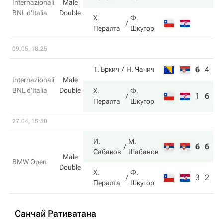
Internazionali
Male
BNL d'Italia
Double
Х.
Ф.
Пералта
Шкугор
09.05, 18:25
6
4
10
Т. Бркич
Н. Чачич
Internazionali
Male
BNL d'Italia
Double
Х.
Ф.
1
6
12
Пералта
Шкугор
27.04, 15:50
И.
М.
6
6
Сабанов
Шабанов
Male
BMW Open
Double
Х.
Ф.
3
2
Пералта
Шкугор
Санчай Ративатана