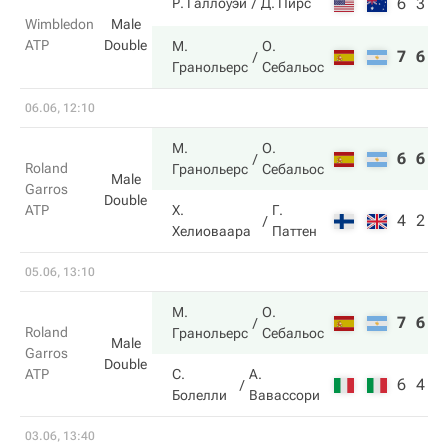
6
3
Р. Галлоуэй
Д. Пирс
Wimbledon
Male
ATP
Double
М.
О.
7
6
Гранольерс
Себальос
06.06, 12:10
М.
О.
6
6
Roland
Гранольерс
Себальос
Male
Garros
Double
ATP
Х.
Г.
4
2
Хелиоваара
Паттен
05.06, 13:10
М.
О.
7
6
Roland
Гранольерс
Себальос
Male
Garros
Double
ATP
С.
А.
6
4
Болелли
Вавассори
03.06, 13:40