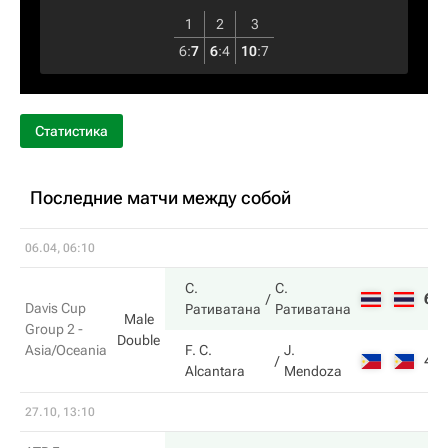
1
2
3
6
:
7
6
:
4
10
:
7
Статистика
Последние матчи между собой
06.04, 06:10
С.
С.
6
Davis Cup
Ративатана
Ративатана
Male
Group 2 -
Double
Asia/Oceania
F. C.
J.
4
Alcantara
Mendoza
27.10, 13:10