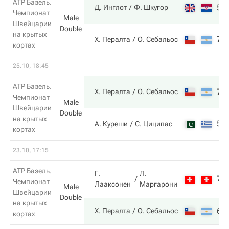
ATP Базель.
5
Д. Инглот
Ф. Шкугор
Чемпионат
Male
Швейцарии
Double
на крытых
7
Х. Пералта
О. Себальос
кортах
25.10, 18:45
ATP Базель.
7
Х. Пералта
О. Себальос
Чемпионат
Male
Швейцарии
Double
на крытых
5
А. Куреши
С. Циципас
кортах
23.10, 17:15
ATP Базель.
Г.
Л.
7
Чемпионат
Лааксонен
Маргарони
Male
Швейцарии
Double
на крытых
6
Х. Пералта
О. Себальос
кортах