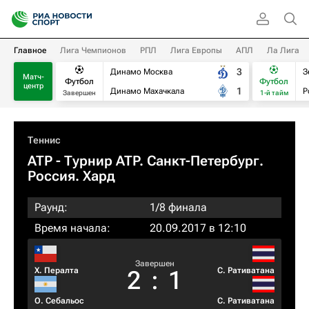
Главное
Лига Чемпионов
РПЛ
Лига Европы
АПЛ
Ла Лига
3
Динамо Москва
З
Матч-
Футбол
Футбол
центр
1
Динамо Махачкала
Р
Завершен
1-й тайм
Теннис
ATP
- Турнир ATP. Санкт-Петербург.
Россия. Хард
Раунд:
1/8 финала
Время начала:
20.09.2017 в 12:10
Завершен
Х. Пералта
С. Ративатана
2
:
1
О. Себальос
С. Ративатана