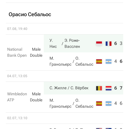
Орасио Себальос
07.08, 19:40
У.
Э. Роже-
6
3
1
Нис
Васслен
National
Male
Bank Open
Double
М.
О.
4
6
7
Гранольерс
Себальос
04.07, 13:05
6
7
С. Жилле
С. Вёрбек
Wimbledon
Male
ATP
Double
М.
О.
4
6
Гранольерс
Себальос
02.07, 13:10