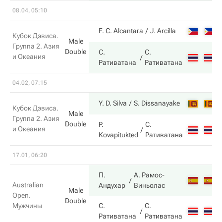
08.04, 05:10
F. C. Alcantara
J. Arcilla
Кубок Дэвиса.
Male
Группа 2. Азия
Double
С.
С.
и Океания
Ративатана
Ративатана
04.02, 07:15
Y. D. Silva
S. Dissanayake
Кубок Дэвиса.
Male
Группа 2. Азия
Double
P.
С.
и Океания
Kovapitukted
Ративатана
17.01, 06:20
П.
А. Рамос-
Australian
Андухар
Виньолас
Male
Open.
Double
Мужчины
С.
С.
Ративатана
Ративатана