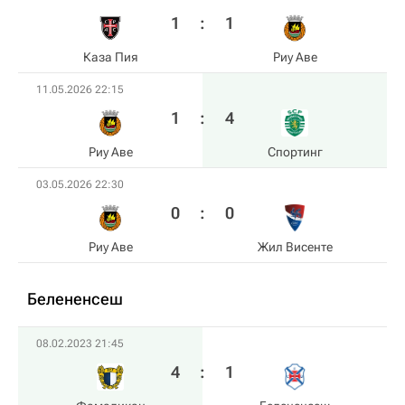
1
:
1
Каза Пия
Риу Аве
11.05.2026 22:15
1
:
4
Риу Аве
Спортинг
03.05.2026 22:30
0
:
0
Риу Аве
Жил Висенте
Белененсеш
08.02.2023 21:45
4
:
1