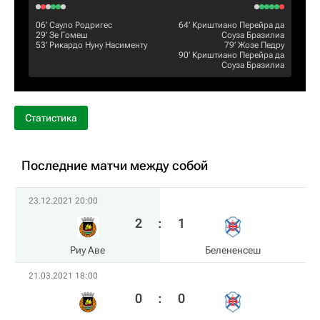
06‎’‎
Сауло Родригес
64‎’‎
Криштиано Перейра да
29‎’‎
Зе Гомеш
Соуза Бразилиа
53‎’‎
Рикардо Нуну Насименту
79‎’‎
Жозе Педру
90‎’‎
Криштиано Перейра да
Соуза Бразилиа
Статистика
Последние матчи между собой
23.12.2021 20:00
2
:
1
Риу Аве
Белененсеш
21.03.2021 18:00
0
:
0