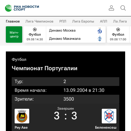
Главное
Лига Чемпионов
РПЛ
Лига Европы
АПЛ
Ла Лига
Динамо Москва
Матч-
Футбол
Футбол
центр
Динамо Махачкала
09.08 14:30
09.08 17:00
Футбол
Чемпионат Португалии
Тур:
2
Время начала:
13.09.2004 в 21:30
Зрители:
3500
Завершен
3
:
3
Риу Аве
Белененсеш