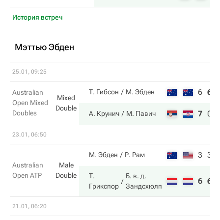
История встреч
Мэттью Эбден
25.01, 09:25
6
6
Т. Гибсон
М. Эбден
Australian
Mixed
Open Mixed
Double
Doubles
7
0
А. Крунич
М. Павич
23.01, 06:50
3
3
М. Эбден
Р. Рам
Australian
Male
Open ATP
Double
Т.
Б. в. д.
6
6
Грикспор
Зандсхюлп
21.01, 06:20