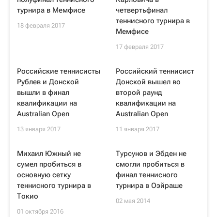
турнира в Мемфисе
четвертьфинал
теннисного турнира в
18 февраля 2017
Мемфисе
17 февраля 2017
Российские теннисисты
Российский теннисист
Рублев и Донской
Донской вышел во
вышли в финал
второй раунд
квалификации на
квалификации на
Australian Open
Australian Open
13 января 2017
11 января 2017
Михаил Южный не
Турсунов и Эбден не
сумел пробиться в
смогли пробиться в
основную сетку
финал теннисного
теннисного турнира в
турнира в Оэйраше
Токио
02 мая 2014
01 октября 2016