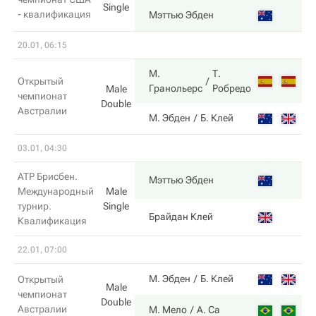
Single
- квалификация
6
Мэттью Эбден
20.01, 06:15
М.
Т.
6
Открытый
Гранольерс
Робредо
Male
чемпионат
Double
Австралии
2
М. Эбден
Б. Клей
03.01, 04:30
ATP Брисбен.
6
Мэттью Эбден
Международный
Male
турнир.
Single
4
Брайдан Клей
Квалификация
22.01, 07:00
2
М. Эбден
Б. Клей
Открытый
Male
чемпионат
Double
Австралии
6
М. Мело
А. Са