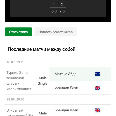
1
2
6
:
0
7
:
5
Статистика
Новости участников
Последние матчи между собой
16.07, 19:20
Турнир Зала
3
Мэттью Эбден
теннисной
Male
славы -
Single
6
Брайдан Клей
квалификация
28.08, 20:05
3
Брайдан Клей
Открытый
Male
чемпионат США