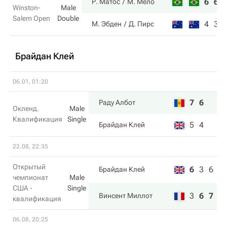
6
6
Р. Матос
М. Мело
Winston-
Male
Salem Open
Double
4
3
М. Эбден
Д. Пирс
Брайдан Клей
06.01, 01:20
7
6
Раду Албот
Окленд.
Male
Квалификация
Single
5
4
Брайдан Клей
22.08, 22:35
Открытый
6
3
6
Брайдан Клей
чемпионат
Male
США -
Single
3
6
7
Винсент Миллот
квалификация
06.08, 20:25