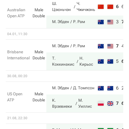
Ш.
Ч.
6
6
Цзюньчэн
Чжичжэнь
Australian
Male
Open ATP
Double
3
7
М. Эбден
Р. Рам
04.01, 11:30
7
4
М. Эбден
Р. Рам
Brisbane
Male
International
Double
Т.
Н.
5
6
Коккинакис
Кирьос
30.08, 00:20
6
2
М. Эбден
Д. Томпсон
US Open
Male
ATP
Double
К.
М.
7
6
Врзевиеки
Уиллис
21.08, 22:30