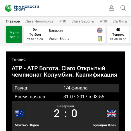
Главное
Лига Чемпионов
РПЛ
Лига Европы
АПЛ
Ла Лига
Бавария
Матч-
Футбол
Теннис
центр
Астон Вилла
07.08 15:00
07.08 18:00
Теннис
ATP
- ATP Богота. Claro Открытый
чемпионат Колумбии. Квалификация
Раунд:
1/4 финала
Время начала:
31.07.2017 в 03:55
Завершен
2
:
0
Мэттью Эбден
Брайдан Клей