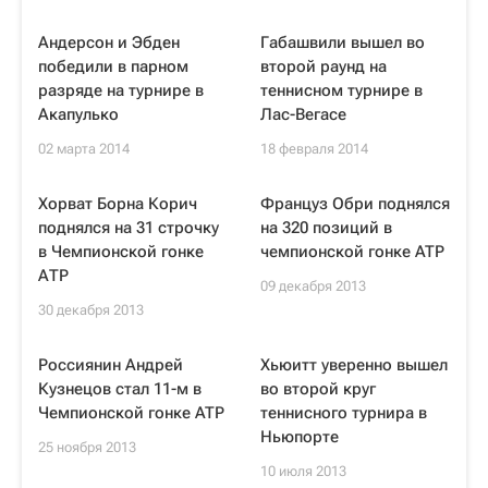
Андерсон и Эбден
Габашвили вышел во
победили в парном
второй раунд на
разряде на турнире в
теннисном турнире в
Акапулько
Лас-Вегасе
02 марта 2014
18 февраля 2014
Хорват Борна Корич
Француз Обри поднялся
поднялся на 31 строчку
на 320 позиций в
в Чемпионской гонке
чемпионской гонке ATP
АТР
09 декабря 2013
30 декабря 2013
Россиянин Андрей
Хьюитт уверенно вышел
Кузнецов стал 11-м в
во второй круг
Чемпионской гонке ATP
теннисного турнира в
Ньюпорте
25 ноября 2013
10 июля 2013