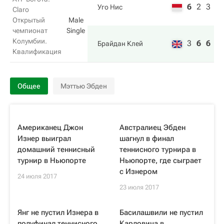
6
2
3
Уго Нис
Claro
Открытый
Male
чемпионат
Single
Колумбии.
3
6
6
Брайдан Клей
Квалификация
Общее
Мэттью Эбден
Американец Джон
Австралиец Эбден
Изнер выиграл
шагнул в финал
домашний теннисный
теннисного турнира в
турнир в Ньюпорте
Ньюпорте, где сыграет
с Изнером
24 июля 2017
23 июля 2017
Янг не пустил Изнера в
Басилашвили не пустил
полуфинал теннисного
Карловича в