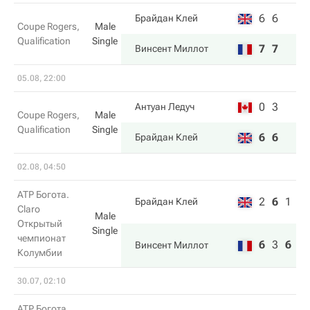
6
6
Брайдан Клей
Coupe Rogers,
Male
Qualification
Single
7
7
Винсент Миллот
05.08, 22:00
0
3
Антуан Ледуч
Coupe Rogers,
Male
Qualification
Single
6
6
Брайдан Клей
02.08, 04:50
ATP Богота.
2
6
1
Брайдан Клей
Claro
Male
Открытый
Single
чемпионат
6
3
6
Винсент Миллот
Колумбии
30.07, 02:10
ATP Богота.