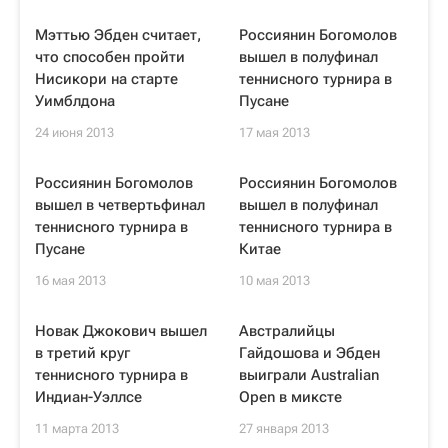
Мэттью Эбден считает,
Россиянин Богомолов
что способен пройти
вышел в полуфинал
Нисикори на старте
теннисного турнира в
Уимблдона
Пусане
24 июня 2013
17 мая 2013
Россиянин Богомолов
Россиянин Богомолов
вышел в четвертьфинал
вышел в полуфинал
теннисного турнира в
теннисного турнира в
Пусане
Китае
16 мая 2013
10 мая 2013
Новак Джокович вышел
Австралийцы
в третий круг
Гайдошова и Эбден
теннисного турнира в
выиграли Australian
Индиан-Уэллсе
Open в миксте
11 марта 2013
27 января 2013