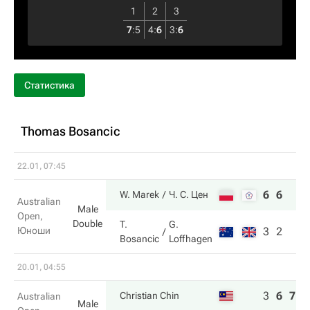
1
2
3
7
:
5
4
:
6
3
:
6
Статистика
Thomas Bosancic
22.01, 07:45
6
6
W. Marek
Ч. С. Цен
Australian
Male
Open,
Double
T.
G.
Юноши
3
2
Bosancic
Loffhagen
20.01, 04:55
3
6
7
Christian Chin
Australian
Male