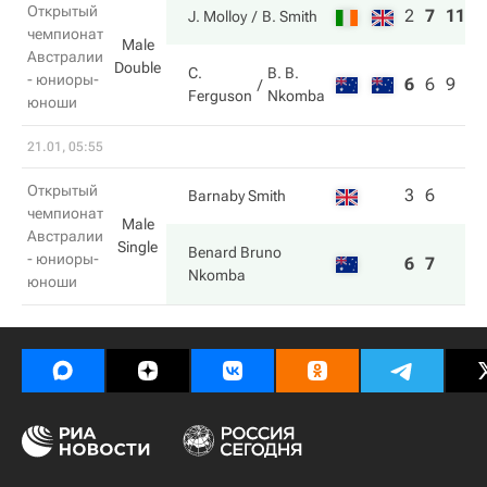
Открытый
2
7
11
J. Molloy
B. Smith
чемпионат
Male
Австралии
Double
C.
B. B.
- юниоры-
6
6
9
Ferguson
Nkomba
юноши
21.01, 05:55
Открытый
3
6
Barnaby Smith
чемпионат
Male
Австралии
Single
Benard Bruno
- юниоры-
6
7
Nkomba
юноши