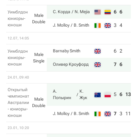
6
6
С. Корда
N. Mejia
Уимблдон
Male
юниоры-
Double
юноши
3
4
J. Molloy
B. Smith
12.07, 14:05
6
2
Barnaby Smith
Уимблдон
Male
юниоры-
Single
юноши
7
6
Оливер Кроуфорд
24.01, 09:40
Открытый
А.
К.
5
6
13
чемпионат
Попырин
Жук
Male
Австралии
Double
- юниоры-
7
3
11
J. Molloy
B. Smith
юноши
23.01, 10:20