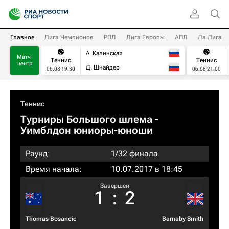
Главное
Лига Чемпионов
РПЛ
Лига Европы
АПЛ
Ла Лига
А. Калинская
Матч-
Теннис
Теннис
центр
Д. Шнайдер
06.08 19:30
06.08 21:00
Теннис
Турниры Большого шлема
-
Уимблдон юниоры-юноши
Раунд:
1/32 финала
Время начала:
10.07.2017 в 18:45
Завершен
1
:
2
Thomas Bosancic
Barnaby Smith