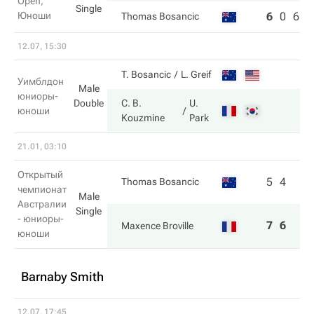
Open,
Single
Юноши
6
0
6
Thomas Bosancic
12.07, 15:30
T. Bosancic
L. Greif
Уимблдон
Male
юниоры-
Double
C. B.
U.
юноши
Kouzmine
Park
21.01, 03:10
Открытый
5
4
Thomas Bosancic
чемпионат
Male
Австралии
Single
- юниоры-
7
6
Maxence Broville
юноши
Barnaby Smith
12.07, 17:45