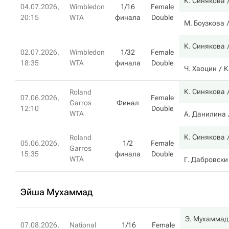
К. Синякова
04.07.2026,
Wimbledon
1/16
Female
20:15
WTA
финала
Double
М. Боузкова
К. Синякова
02.07.2026,
Wimbledon
1/32
Female
18:35
WTA
финала
Double
Ч. Хаоцин
К
К. Синякова
Roland
07.06.2026,
Female
Garros
Финал
12:10
Double
WTA
А. Данилина
К. Синякова
Roland
05.06.2026,
1/2
Female
Garros
15:35
финала
Double
WTA
Г. Дабровски
Эйша Мухаммад
Э. Мухаммад
07.08.2026,
National
1/16
Female