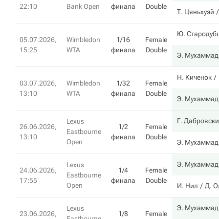
22:10
Bank Open
финала
Double
Т. Цяньхуэй
Ю. Стародуб
05.07.2026,
Wimbledon
1/16
Female
15:25
WTA
финала
Double
Э. Мухаммад
Н. Киченок
03.07.2026,
Wimbledon
1/32
Female
13:10
WTA
финала
Double
Э. Мухаммад
Г. Дабровски
Lexus
26.06.2026,
1/2
Female
Eastbourne
13:10
финала
Double
Open
Э. Мухаммад
Э. Мухаммад
Lexus
24.06.2026,
1/4
Female
Eastbourne
17:55
финала
Double
Open
И. Нил
Д. 
Э. Мухаммад
Lexus
23.06.2026,
1/8
Female
Eastbourne