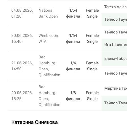
Tereza Valen
04.08.2026,
National
1/64
Female
01:20
Bank Open
финала
Single
Тейлор Тау
Тейлор Тау
30.06.2026,
Wimbledon
1/64
Female
15:40
WTA
финала
Single
Ига Швенте
Bad
Елена-Габри
21.06.2026,
Homburg
1/4
Female
14:50
Open,
финала
Single
Тейлор Тау
Qualification
Bad
Мартина Тр
20.06.2026,
Homburg
1/8
Female
15:25
Open,
финала
Single
Тейлор Тау
Qualification
Катерина Синякова