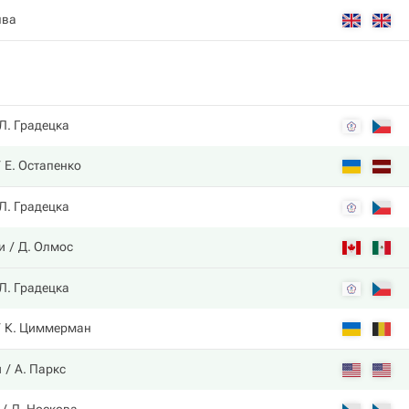
лва
Л. Градецка
Е. Остапенко
Л. Градецка
и
Д. Олмос
Л. Градецка
К. Циммерман
и
А. Паркс