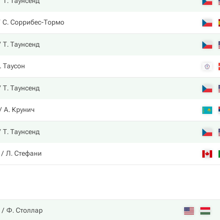
Т. Таунсенд
С. Соррибес-Тормо
Т. Таунсенд
. Таусон
Т. Таунсенд
А. Крунич
Т. Таунсенд
Л. Стефани
Ф. Столлар