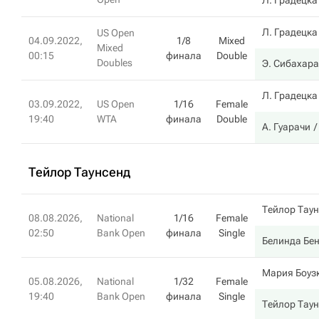
Л. Градецка
Л. Градецка
US Open
04.09.2022,
1/8
Mixed
Mixed
00:15
финала
Double
Doubles
Э. Сибахара
Л. Градецка
03.09.2022,
US Open
1/16
Female
19:40
WTA
финала
Double
А. Гуарачи
Тейлор Таунсенд
Тейлор Тау
08.08.2026,
National
1/16
Female
02:50
Bank Open
финала
Single
Белинда Бе
Мария Боуз
05.08.2026,
National
1/32
Female
19:40
Bank Open
финала
Single
Тейлор Тау