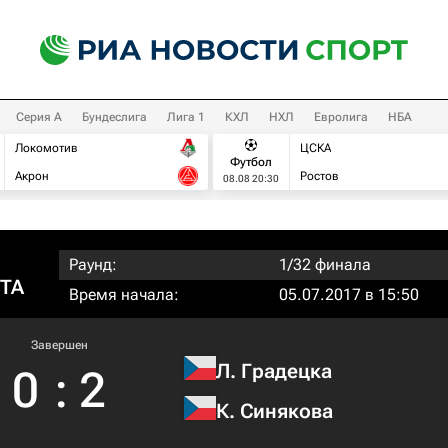
Серия А
Бундеслига
Лига 1
КХЛ
НХЛ
Евролига
НБА
Локомотив
ЦСКА
Футбол
Акрон
Ростов
08.08 20:30
Раунд:
1/32 финала
WTA
Время начала:
05.07.2017 в 15:50
Завершен
Л. Градецка
0
:
2
К. Синякова