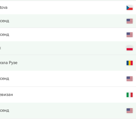
tova
нсенд
нсенд
к
эла Рузе
нсенд
евизан
нсенд