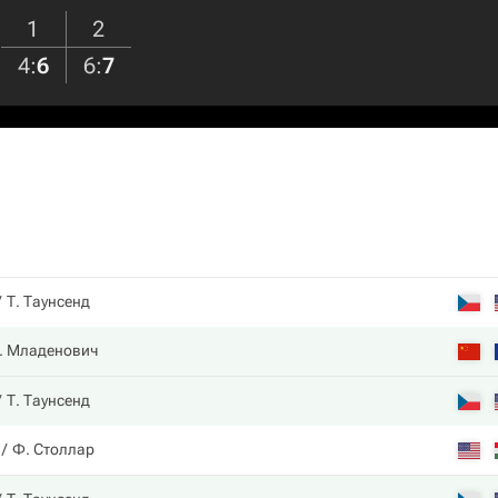
1
2
4
:
6
6
:
7
Т. Таунсенд
. Младенович
Т. Таунсенд
Ф. Столлар