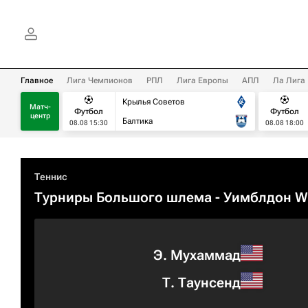
Главное
Лига Чемпионов
РПЛ
Лига Европы
АПЛ
Ла Лига
Крылья Советов
Матч-
Футбол
Футбол
центр
Балтика
08.08 15:30
08.08 18:00
Теннис
Турниры Большого шлема
- Уимблдон 
Э. Мухаммад
Т. Таунсенд