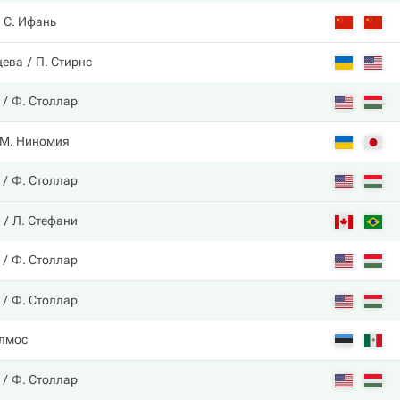
С. Ифань
цева
П. Стирнс
Ф. Столлар
М. Ниномия
Ф. Столлар
Л. Стефани
Ф. Столлар
Ф. Столлар
Олмос
Ф. Столлар