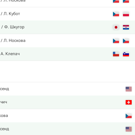
Л. Носкова
Л. Кубот
Ф. Шкугор
Л. Носкова
А. Клепач
нсенд
нчич
кова
нсенд