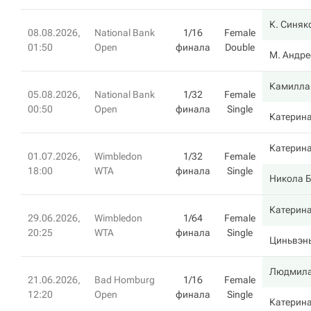
К. Синяк
08.08.2026,
National Bank
1/16
Female
01:50
Open
финала
Double
М. Андре
Камилла
05.08.2026,
National Bank
1/32
Female
00:50
Open
финала
Single
Катерин
Катерин
01.07.2026,
Wimbledon
1/32
Female
18:00
WTA
финала
Single
Никола Б
Катерин
29.06.2026,
Wimbledon
1/64
Female
20:25
WTA
финала
Single
Циньвэн
Людмила
21.06.2026,
Bad Homburg
1/16
Female
12:20
Open
финала
Single
Катерин