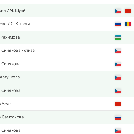
ова
Ч. Шуай
ева
С. Кырстя
 Рахимова
а Синякова
- отказ
а Синякова
артункова
а Синякова
ь Чжэн
 Самсонова
а Синякова