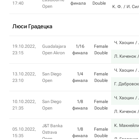
17:40
финала
Double
Open
К. Ф.
И. Си
Люси Градецка
Ч. Хаоцин
19.10.2022,
Guadalajara
1/16
Female
23:15
Open Akron
финала
Double
Л. Киченок
Ч. Хаоцин
13.10.2022,
San Diego
1/4
Female
23:10
Open
финала
Double
Г. Дабровск
Ч. Хаоцин
10.10.2022,
San Diego
1/8
Female
21:35
Open
финала
Double
Л. Киченок
К. Макнейл
J&T Banka
05.10.2022,
1/8
Female
Ostrava
15:35
финала
Double
Open