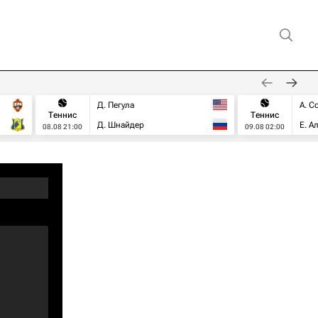
Д. Пегула
А. С
Теннис
Теннис
Д. Шнайдер
Е. А
08.08 21:00
09.08 02:00