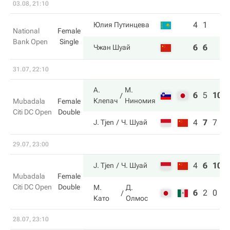
03.08, 21:10
4
1
Юлия Путинцева
National
Female
Bank Open
Single
6
6
Чжан Шуай
31.07, 22:10
А.
М.
6
5
10
Клепач
Ниномия
Mubadala
Female
Citi DC Open
Double
4
7
7
J. Tjen
Ч. Шуай
29.07, 23:00
4
6
10
J. Tjen
Ч. Шуай
Mubadala
Female
Citi DC Open
Double
М.
Д.
6
2
0
Като
Олмос
28.07, 23:10