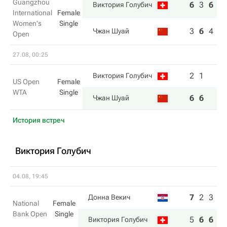
Guangzhou
6
3
6
Виктория Голубич
International
Female
Women's
Single
3
6
4
Чжан Шуай
Open
27.08, 00:25
2
1
Виктория Голубич
US Open
Female
WTA
Single
6
6
Чжан Шуай
История встреч
Виктория Голубич
04.08, 19:45
7
2
3
Донна Векич
National
Female
Bank Open
Single
5
6
6
Виктория Голубич