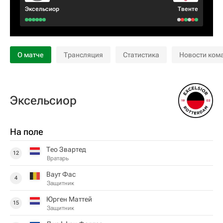
Эксельсиор
Твенте
О матче
Трансляция
Статистика
Новости ком
Эксельсиор
На поле
Тео Звартед
12
Вратарь
Ваут Фас
4
Защитник
Юрген Маттей
15
Защитник