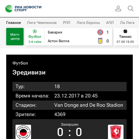
Главное
Лига Чемпионов
РПЛ
Лига Европы
АПЛ
Ла Лига
1
Бавария
Матч-
Футбол
Теннис
центр
0
Астон Вилла
2-й тайм
07.08 18:00
Футбол
Эредивизи
Тур:
18
Время начала:
23.12.2017 в 20:45
Стадион:
Van Donge and De Roo Stadion
Зрители:
4369
Завершен
0
:
0