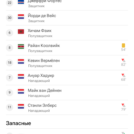
Джеффри Фортес
22
Защитник
Йорди де Вейс
30
Защитник
Хичам Фаик
6
Полузащитник
Райан Коолвийк
8
54‎’‎
Полузащитник
Кевин Вермёлен
18
82‎’‎
Полузащитник
Ануар Хадуир
7
68‎’‎
Нападающий
Майк ван Дейнен
9
Нападающий
Стэнли Элберс
11
79‎’‎
Нападающий
Запасные