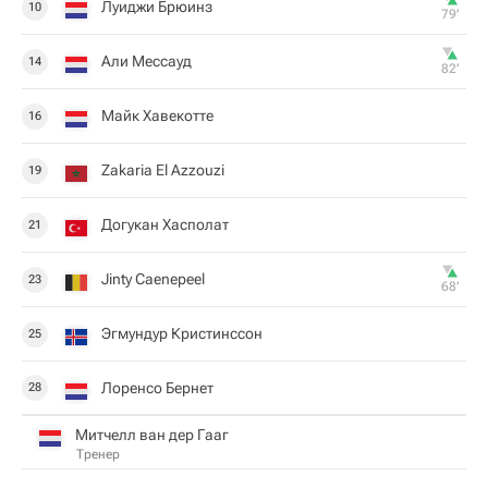
Луиджи Брюинз
10
79‎’‎
Али Мессауд
14
82‎’‎
Майк Хавекотте
16
Zakaria El Azzouzi
19
Догукан Хасполат
21
Jinty Caenepeel
23
68‎’‎
Эгмундур Кристинссон
25
Лоренсо Бернет
28
Митчелл ван дер Гааг
Тренер