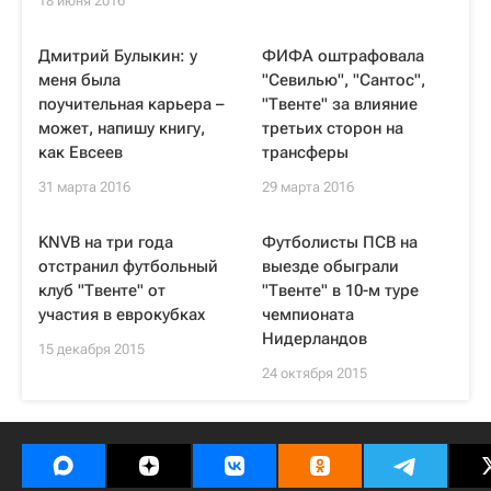
18 июня 2016
Дмитрий Булыкин: у
ФИФА оштрафовала
меня была
"Севилью", "Сантос",
поучительная карьера –
"Твенте" за влияние
может, напишу книгу,
третьих сторон на
как Евсеев
трансферы
31 марта 2016
29 марта 2016
KNVB на три года
Футболисты ПСВ на
отстранил футбольный
выезде обыграли
клуб "Твенте" от
"Твенте" в 10-м туре
участия в еврокубках
чемпионата
Нидерландов
15 декабря 2015
24 октября 2015