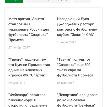
Матч против "Зенита"
Нападающий Лука
стал сотым в
Джорджевич расторг
чемпионате России для
контракт с футбольным
футболиста "Спартака"
клубом "Зенит" - СМИ
Промеса
13 июля 2017
27 ноября 2017
"Твенте" гордится тем,
"Твенте" получит от
что Куинси Промес стал
"Спартака" еще 500
одним из ключевых
тысяч евро за
игроков ФК "Спартак"
футболиста Промеса
09 мая 2017
08 мая 2017
"Фейенорд" проиграл
"Депортиво" арендовал
"Эксельсиору" и
до конца сезона
отсрочил определение
футболиста "Бенфики"