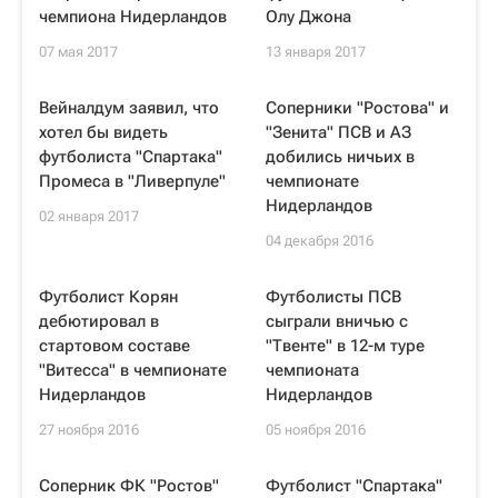
чемпиона Нидерландов
Олу Джона
07 мая 2017
13 января 2017
Вейналдум заявил, что
Соперники "Ростова" и
хотел бы видеть
"Зенита" ПСВ и АЗ
футболиста "Спартака"
добились ничьих в
Промеса в "Ливерпуле"
чемпионате
Нидерландов
02 января 2017
04 декабря 2016
Футболист Корян
Футболисты ПСВ
дебютировал в
сыграли вничью с
стартовом составе
"Твенте" в 12-м туре
"Витесса" в чемпионате
чемпионата
Нидерландов
Нидерландов
27 ноября 2016
05 ноября 2016
Соперник ФК "Ростов"
Футболист "Спартака"