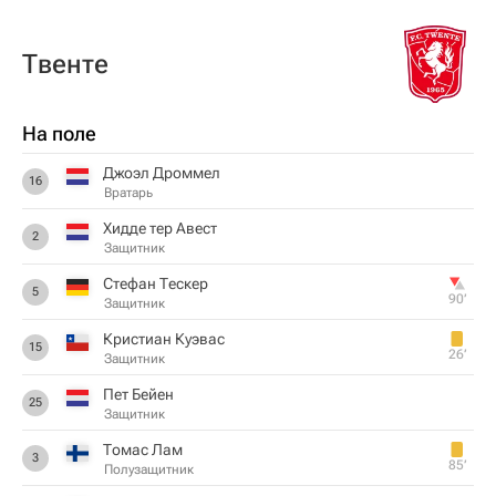
Твенте
На поле
Джоэл Дроммел
16
Вратарь
Хидде тер Авест
2
Защитник
Стефан Тескер
5
90‎’‎
Защитник
Кристиан Куэвас
15
26‎’‎
Защитник
Пет Бейен
25
Защитник
Томас Лам
3
85‎’‎
Полузащитник