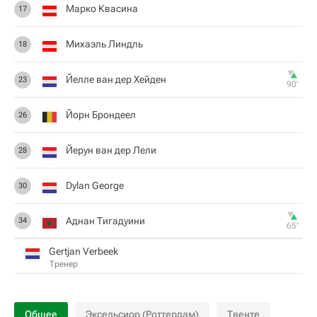
Марко Квасина
17
Михаэль Линдль
18
Йелле ван дер Хейден
23
90‎’‎
Йорн Брондеел
26
Йерун ван дер Лели
28
Dylan George
30
Аднан Тигадуини
34
65‎’‎
Gertjan Verbeek
Тренер
Общее
Эксельсиор (Роттердам)
Твенте