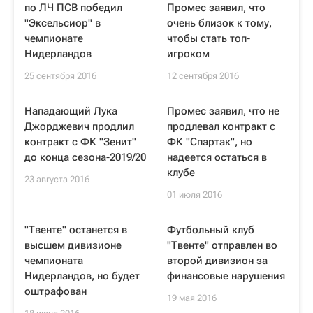
по ЛЧ ПСВ победил
Промес заявил, что
"Эксельсиор" в
очень близок к тому,
чемпионате
чтобы стать топ-
Нидерландов
игроком
25 сентября 2016
12 сентября 2016
Нападающий Лука
Промес заявил, что не
Джорджевич продлил
продлевал контракт с
контракт с ФК "Зенит"
ФК "Спартак", но
до конца сезона-2019/20
надеется остаться в
клубе
23 августа 2016
01 июля 2016
"Твенте" останется в
Футбольный клуб
высшем дивизионе
"Твенте" отправлен во
чемпионата
второй дивизион за
Нидерландов, но будет
финансовые нарушения
оштрафован
19 мая 2016