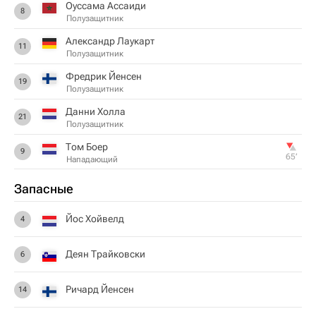
Оуссама Ассаиди
8
Полузащитник
Александр Лаукарт
11
Полузащитник
Фредрик Йенсен
19
Полузащитник
Данни Холла
21
Полузащитник
Том Боер
9
65‎’‎
Нападающий
Запасные
Йос Хойвелд
4
Деян Трайковски
6
Ричард Йенсен
14