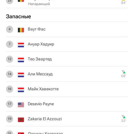
23
84‎’‎
Нападающий
Запасные
Ваут Фас
4
Ануар Хадуир
7
Тео Звартед
12
Али Мессауд
14
68‎’‎
Майк Хавекотте
16
Desevio Payne
17
Zakaria El Azzouzi
19
32‎’‎
Догукан Хасполат
21