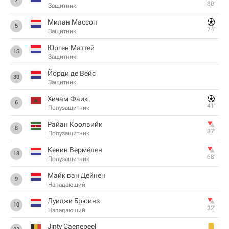
2
80‎’‎
Защитник
Милан Массоп
5
74‎’‎
Защитник
Юрген Маттей
15
Защитник
Йорди де Вейс
30
Защитник
Хичам Фаик
6
41‎’‎
Полузащитник
Райан Коолвийк
8
87‎’‎
Полузащитник
Кевин Вермёлен
18
68‎’‎
Полузащитник
Майк ван Дейнен
9
Нападающий
Луиджи Брюинз
10
32‎’‎
Нападающий
Jinty Caenepeel