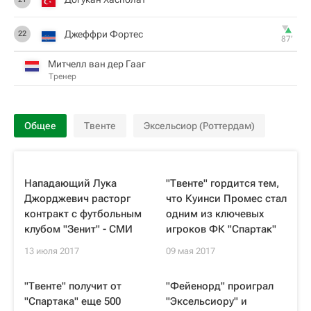
Джеффри Фортес
22
87‎’‎
Митчелл ван дер Гааг
Тренер
Общее
Твенте
Эксельсиор (Роттердам)
Нападающий Лука
"Твенте" гордится тем,
Джорджевич расторг
что Куинси Промес стал
контракт с футбольным
одним из ключевых
клубом "Зенит" - СМИ
игроков ФК "Спартак"
13 июля 2017
09 мая 2017
"Твенте" получит от
"Фейенорд" проиграл
"Спартака" еще 500
"Эксельсиору" и