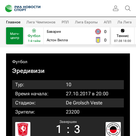
Главное
Лига Чемпионов
РПЛ
Лига Европы
АПЛ
Ла Лига
0
Бавария
Матч-
Футбол
Теннис
центр
0
Астон Вилла
1-й тайм
07.08 18:00
Футбол
Эредивизи
Тур:
10
Время начала:
27.10.2017 в 20:00
Стадион:
De Grolsch Veste
Зрители:
23200
Завершен
1
:
3