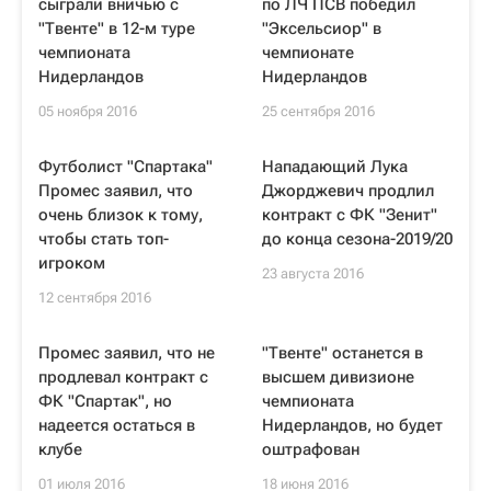
сыграли вничью с
по ЛЧ ПСВ победил
"Твенте" в 12-м туре
"Эксельсиор" в
чемпионата
чемпионате
Нидерландов
Нидерландов
05 ноября 2016
25 сентября 2016
Футболист "Спартака"
Нападающий Лука
Промес заявил, что
Джорджевич продлил
очень близок к тому,
контракт с ФК "Зенит"
чтобы стать топ-
до конца сезона-2019/20
игроком
23 августа 2016
12 сентября 2016
Промес заявил, что не
"Твенте" останется в
продлевал контракт с
высшем дивизионе
ФК "Спартак", но
чемпионата
надеется остаться в
Нидерландов, но будет
клубе
оштрафован
01 июля 2016
18 июня 2016