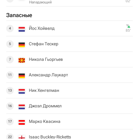
02‎’‎
Нападающий
Запасные
Йос Хойвелд
4
85‎’‎
Стефан Тескер
5
Никола Гьоргьев
7
Александр Лаукарт
11
Ник Хенгелман
13
Джоэл Дроммел
16
Марко Квасина
17
Isaac Buckley-Ricketts
22