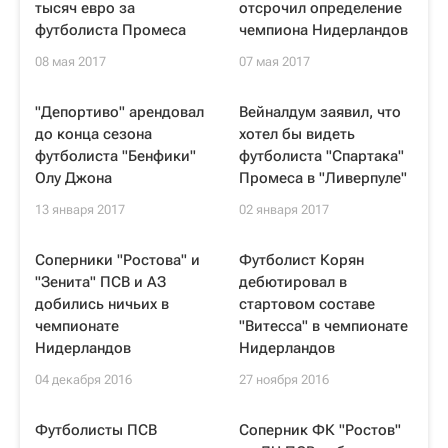
тысяч евро за
отсрочил определение
футболиста Промеса
чемпиона Нидерландов
08 мая 2017
07 мая 2017
"Депортиво" арендовал
Вейналдум заявил, что
до конца сезона
хотел бы видеть
футболиста "Бенфики"
футболиста "Спартака"
Олу Джона
Промеса в "Ливерпуле"
13 января 2017
02 января 2017
Соперники "Ростова" и
Футболист Корян
"Зенита" ПСВ и АЗ
дебютировал в
добились ничьих в
стартовом составе
чемпионате
"Витесса" в чемпионате
Нидерландов
Нидерландов
04 декабря 2016
27 ноября 2016
Футболисты ПСВ
Соперник ФК "Ростов"