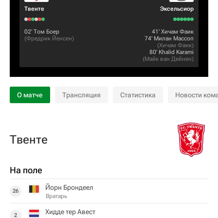
Твенте
Эксельсиор
02‎’‎
Том Боер
41‎’‎
Хичам Фаик
(
Фредрик Йенсен
)
74‎’‎
Милан Массоп
(
Хичам Фаик
)
80‎’‎
Khalid Karami
(
Майк ван Дейнен
)
О матче
Трансляция
Статистика
Новости ком
Твенте
На поле
Йорн Брондеел
26
Вратарь
Хидде тер Авест
2