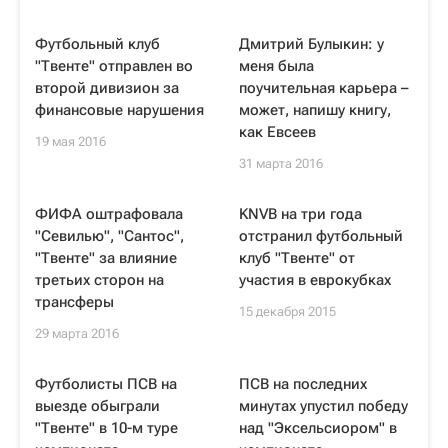
Футбольный клуб
Дмитрий Булыкин: у
"Твенте" отправлен во
меня была
второй дивизион за
поучительная карьера –
финансовые нарушения
может, напишу книгу,
как Евсеев
19 мая 2016
31 марта 2016
ФИФА оштрафовала
KNVB на три года
"Севилью", "Сантос",
отстранил футбольный
"Твенте" за влияние
клуб "Твенте" от
третьих сторон на
участия в еврокубках
трансферы
15 декабря 2015
29 марта 2016
Футболисты ПСВ на
ПСВ на последних
выезде обыграли
минутах упустил победу
"Твенте" в 10-м туре
над "Эксельсиором" в