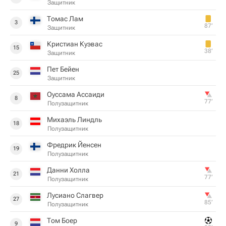
Защитник
Томас Лам
3
87‎’‎
Защитник
Кристиан Куэвас
15
38‎’‎
Защитник
Пет Бейен
25
Защитник
Оуссама Ассаиди
8
77‎’‎
Полузащитник
Михаэль Линдль
18
Полузащитник
Фредрик Йенсен
19
Полузащитник
Данни Холла
21
77‎’‎
Полузащитник
Лусиано Слагвер
27
85‎’‎
Полузащитник
Том Боер
9