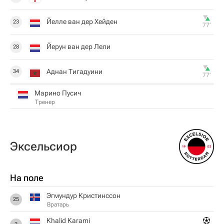
Йелле ван дер Хейден
23
77‎’‎
Йерун ван дер Лели
28
Аднан Тигадуини
34
77‎’‎
Марино Пусич
Тренер
Эксельсиор
На поле
Эгмундур Кристинссон
25
Вратарь
Khalid Karami