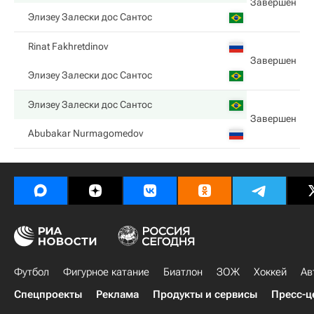
Завершен
Элизеу Залески дос Сантос
Rinat Fakhretdinov
Завершен
Элизеу Залески дос Сантос
Элизеу Залески дос Сантос
Завершен
Abubakar Nurmagomedov
Футбол
Фигурное катание
Биатлон
ЗОЖ
Хоккей
Ав
Спецпроекты
Реклама
Продукты и сервисы
Пресс-ц