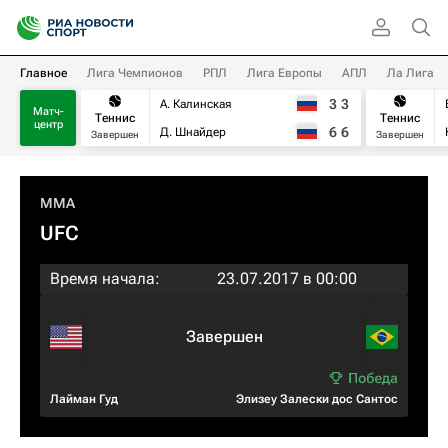
Главное
Лига Чемпионов
РПЛ
Лига Европы
АПЛ
Ла Лига
3
3
А. Калинская
Матч-
Теннис
Теннис
центр
6
6
Д. Шнайдер
Завершен
Завершен
MMA
UFC
Время начала:
23.07.2017 в 00:00
Завершен
Лайман Гуд
Элизеу Залески дос Сантос