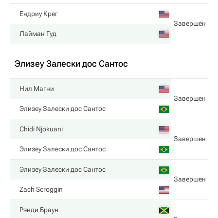
Ендриу Крег
Завершен
Лайман Гуд
Элизеу Залески дос Сантос
Нил Магни
Завершен
Элизеу Залески дос Сантос
Chidi Njokuani
Завершен
Элизеу Залески дос Сантос
Элизеу Залески дос Сантос
Завершен
Zach Scroggin
Рэнди Браун