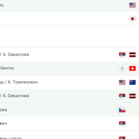
ец
А. Севастова
 Хингис
ад
А. Томлянович
А. Севастова
това
вич
вич
- отказ