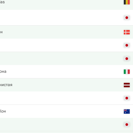
las
он
она
нистая
Хон