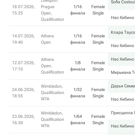
Livesport
Sofia Costou
18.07.2026,
Prague
1/16
Female
15:25
Open,
финала
Single
Нао Хибино
Qualification
Клара Таус
14.07.2026,
Athens
1/16
Female
19:40
Open
финала
Single
Нао Хибино
Нао Хибино
Athens
12.07.2026,
1/8
Female
Open,
17:10
финала
Single
Qualification
Мирьиана Т
Дарья Семе
Wimbledon,
24.06.2026,
1/32
Female
Qualification
18:55
финала
Single
WTA
Нао Хибино
Присцилла 
Wimbledon,
23.06.2026,
1/64
Female
Qualification
16:30
финала
Single
WTA
Нао Хибино