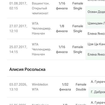
01.08.2017,
Вашингтон.
1/16
Female
02:15
Открытый
финала
Single
Осеан Дод
чемпионат
Цзинцзин 
WTA
27.07.2017,
1/8
Female
Челленджер.
12:10
финала
Single
Наньчан
Елена Янко
Цзя Ци Кан
WTA
25.07.2017,
1/16
Female
Челленджер.
14:15
финала
Single
Наньчан
Елена Янко
Алисия Росольска
А. Гуара
03.07.2026,
Wimbledon
1/32
Female
13:10
WTA
финала
Double
Г. Дабро
А. Гуара