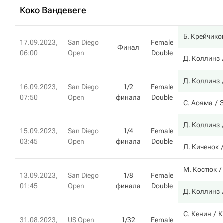
Коко Вандевеге
Б. Крейчико
17.09.2023,
San Diego
Female
Финал
06:00
Open
Double
Д. Коллинз
Д. Коллинз
16.09.2023,
San Diego
1/2
Female
07:50
Open
финала
Double
С. Аояма
З
Д. Коллинз
15.09.2023,
San Diego
1/4
Female
03:45
Open
финала
Double
Л. Киченок
М. Костюк
13.09.2023,
San Diego
1/8
Female
01:45
Open
финала
Double
Д. Коллинз
С. Кенин
К
31.08.2023,
US Open
1/32
Female