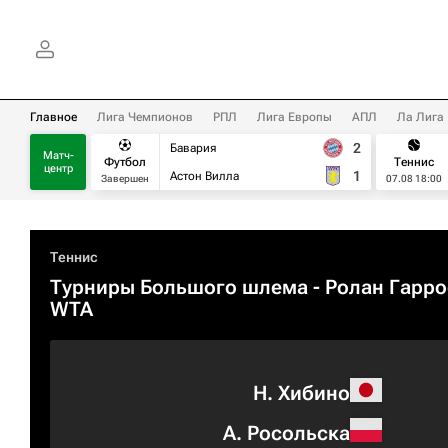
Главное
Лига Чемпионов
РПЛ
Лига Европы
АПЛ
Ла Лига
2
Бавария
Матч-
Футбол
Теннис
центр
1
Астон Вилла
Завершен
07.08 18:00
Теннис
Турниры Большого шлема
- Ролан Гарро
WTA
Н. Хибино
А. Росольска