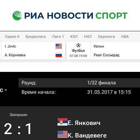
Серия А
Бундеслига
Лига 1
КХЛ
НХЛ
Евролига
НБА
I. Jovic
Кельн
Футбол
А. Корнеева
Реал Сосьедад
07.08 19:00
Раунд:
1/32 финала
с -
Время начала:
31.05.2017 в 15:15
Завершен
Е. Янкович
2
:
1
К. Вандевеге