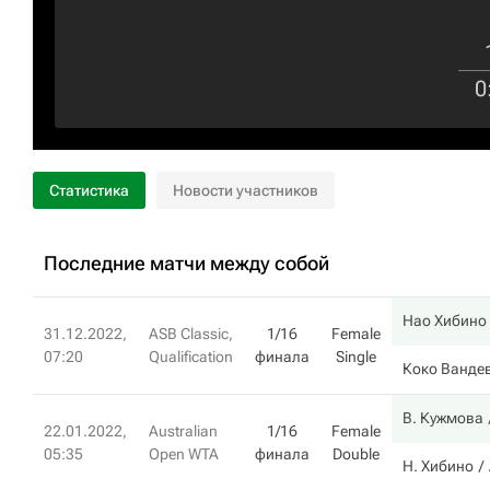
0
Статистика
Новости участников
Последние матчи между собой
Нао Хибино
31.12.2022,
ASB Classic,
1/16
Female
07:20
Qualification
финала
Single
Коко Ванде
В. Кужмова
22.01.2022,
Australian
1/16
Female
05:35
Open WTA
финала
Double
Н. Хибино