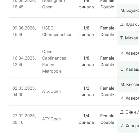
16.06.2026,
Nottingham
1/8
Female
18:45
Open
финала
Double
М. Боузк
Д. Юрак
09.06.2026,
HSBC
1/8
Female
16:40
Championships
финала
Double
Т. Михал
Open
И. Хавер
16.04.2025,
Capfinances
1/8
Female
12:40
Rouen
финала
Double
О. Кала
Metropole
М. Кессл
02.03.2025,
1/2
Female
ATX Open
04:00
финала
Double
И. Хавер
Д. Эйни
27.02.2025,
1/4
Female
ATX Open
20:10
финала
Double
И. Хавер