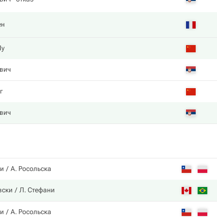
ен
Лу
вич
г
вич
чи
А. Росольска
вски
Л. Стефани
чи
А. Росольска