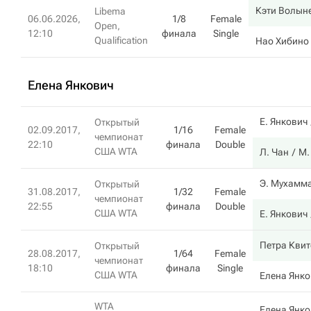
Кэти Волын
Libema
06.06.2026,
1/8
Female
Open,
12:10
финала
Single
Qualification
Нао Хибино
Елена Янкович
Е. Янкович
Открытый
02.09.2017,
1/16
Female
чемпионат
22:10
финала
Double
США WTA
Л. Чан
М.
Э. Мухамм
Открытый
31.08.2017,
1/32
Female
чемпионат
22:55
финала
Double
США WTA
Е. Янкович
Петра Кви
Открытый
28.08.2017,
1/64
Female
чемпионат
18:10
финала
Single
США WTA
Елена Янко
WTA
Елена Янко