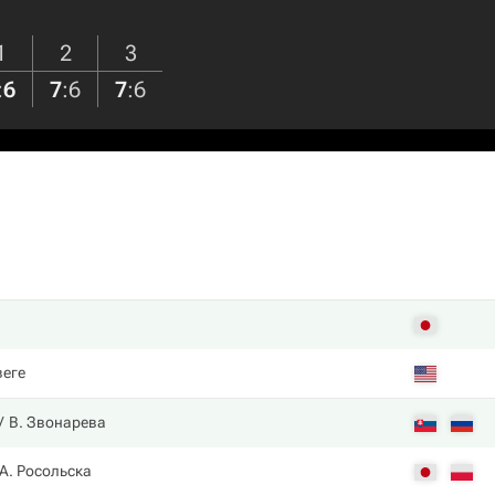
1
2
3
:
6
7
:
6
7
:
6
веге
В. Звонарева
А. Росольска