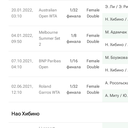
Э. Ли
Э. Р
20.01.2022,
Australian
1/32
Female
03:10
Open WTA
финала
Double
Н. Хибино
М. Адамчак
Melbourne
04.01.2022,
1/8
Female
Summer Set
09:50
финала
Double
2
Н. Хибино
М. Боузкова
07.10.2021,
BNP Paribas
1/16
Female
04:10
Open
финала
Double
Н. Хибино
А. Росольск
02.06.2021,
Roland
1/32
Female
12:10
Garros WTA
финала
Double
А. Миту
Ю.
Нао Хибино