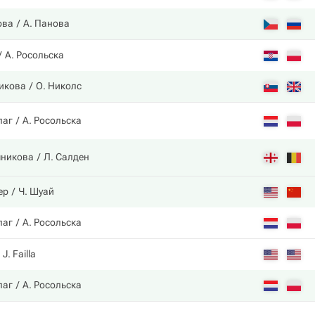
ова
А. Панова
А. Росольска
икова
О. Николс
лаг
А. Росольска
шникова
Л. Салден
ер
Ч. Шуай
лаг
А. Росольска
J. Failla
лаг
А. Росольска