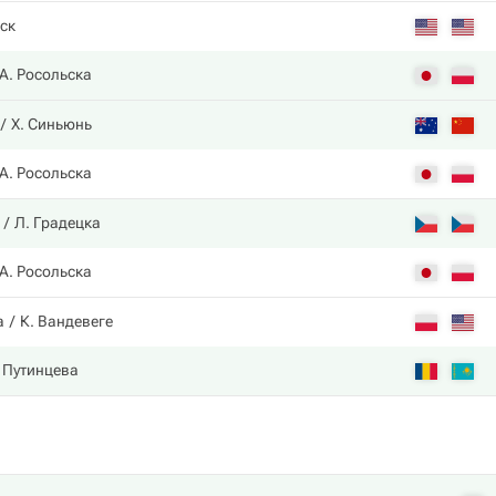
иск
А. Росольска
Х. Синьюнь
А. Росольска
Л. Градецка
А. Росольска
а
К. Вандевеге
 Путинцева