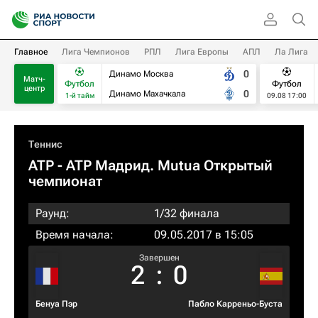
Главное
Лига Чемпионов
РПЛ
Лига Европы
АПЛ
Ла Лига
0
Динамо Москва
Матч-
Футбол
Футбол
центр
0
Динамо Махачкала
1-й тайм
09.08 17:00
Теннис
ATP
- ATP Мадрид. Mutua Открытый
чемпионат
Раунд:
1/32 финала
Время начала:
09.05.2017 в 15:05
Завершен
2
:
0
Бенуа Пэр
Пабло Карреньо-Буста