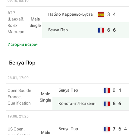
09.10, 08:10
ATP
3
4
Пабло Карреньо-Буста
Шанхай.
Male
Rolex
Single
6
6
Бенуа Пэр
Мастерс
История встреч
Бенуа Пэр
26.01, 17:00
0
4
Бенуа Пэр
Open Sud de
Male
France,
Single
Qualification
6
6
Констант Лестьенн
19.08, 21:25
7
6
4
Бенуа Пэр
US Open,
Male