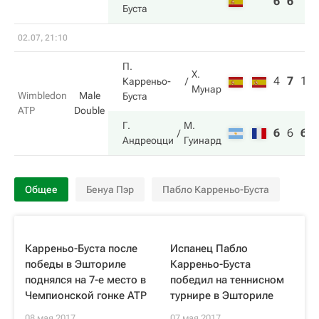
6
6
Буста
02.07, 21:10
П.
Х.
4
7
1
Карреньо-
Мунар
Wimbledon
Male
Буста
ATP
Double
Г.
М.
6
6
6
Андреоцци
Гуинард
Общее
Бенуа Пэр
Пабло Карреньо-Буста
Карреньо-Буста после
Испанец Пабло
победы в Эшториле
Карреньо-Буста
поднялся на 7-е место в
победил на теннисном
Чемпионской гонке ATP
турнире в Эшториле
08 мая 2017
07 мая 2017