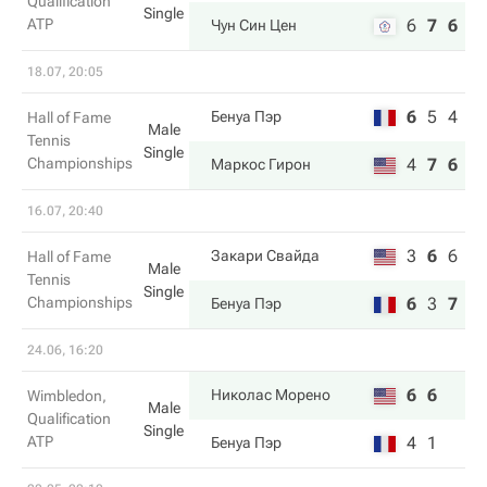
Qualification
Single
ATP
6
7
6
Чун Син Цен
18.07, 20:05
6
5
4
Бенуа Пэр
Hall of Fame
Male
Tennis
Single
Championships
4
7
6
Маркос Гирон
16.07, 20:40
3
6
6
Закари Свайда
Hall of Fame
Male
Tennis
Single
Championships
6
3
7
Бенуа Пэр
24.06, 16:20
6
6
Николас Морено
Wimbledon,
Male
Qualification
Single
ATP
4
1
Бенуа Пэр