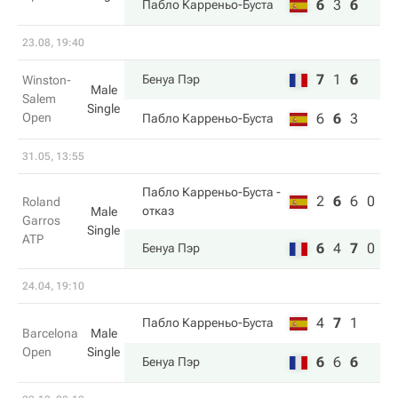
6
3
6
Пабло Карреньо-Буста
23.08, 19:40
7
1
6
Бенуа Пэр
Winston-
Male
Salem
Single
Open
6
6
3
Пабло Карреньо-Буста
31.05, 13:55
Пабло Карреньо-Буста
-
2
6
6
0
Roland
отказ
Male
Garros
Single
ATP
6
4
7
0
Бенуа Пэр
24.04, 19:10
4
7
1
Пабло Карреньо-Буста
Barcelona
Male
Open
Single
6
6
6
Бенуа Пэр