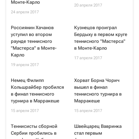
Монте-Карло
20 апреля 2017
24 апреля 2017
Россиянин Хачанов
Кузнецов проиграл
уступил во втором
Бердыху в первом круге
раунде теннисного
теннисного "Мастерса"
"Мастерса" в Монте-
в Монте-Карло
Карло
17 апреля 2017
19 апреля 2017
Немец Филипп
Хорват Борна Чорич
Кольшрайбер пробился
вышел в финал
в финал теннисного
теннисного турнира в
турнира в Марракеше
Марракеше
15 апреля 2017
15 апреля 2017
Теннисисты сборной
Швейцарец Вавринка
Сербии пробились в
стал первым