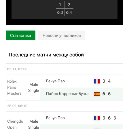
1
2
6
:
3
6
:
4
Статистика
Новости участников
Последние матчи между собой
02.11, 01:00
3
4
Бенуа Пэр
Rolex
Male
Paris
Single
Masters
6
6
Пабло Карреньо-Буста
26.09, 08:10
3
6
3
Бенуа Пэр
Chengdu
Male
Open
Single