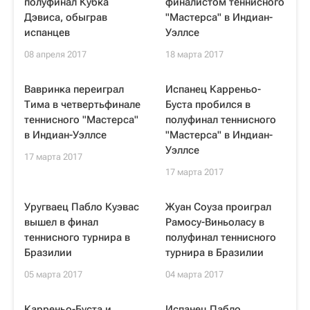
полуфинал Кубка
финалистом теннисного
Дэвиса, обыграв
"Мастерса" в Индиан-
испанцев
Уэллсе
08 апреля 2017
18 марта 2017
Вавринка переиграл
Испанец Карреньо-
Тима в четвертьфинале
Буста пробился в
теннисного "Мастерса"
полуфинал теннисного
в Индиан-Уэллсе
"Мастерса" в Индиан-
Уэллсе
17 марта 2017
17 марта 2017
Уругваец Пабло Куэвас
Жуан Соуза проиграл
вышел в финал
Рамосу-Виньоласу в
теннисного турнира в
полуфинал теннисного
Бразилии
турнира в Бразилии
05 марта 2017
04 марта 2017
Карреньо-Буста и
Испанец Пабло