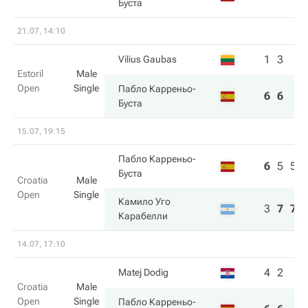
Буста
21.07, 14:10
1
3
Vilius Gaubas
Estoril
Male
Open
Single
Пабло Карреньо-
6
6
Буста
15.07, 19:15
Пабло Карреньо-
6
5
5
Буста
Croatia
Male
Open
Single
Камило Уго
3
7
7
Карабелли
14.07, 17:10
4
2
Matej Dodig
Croatia
Male
Open
Single
Пабло Карреньо-