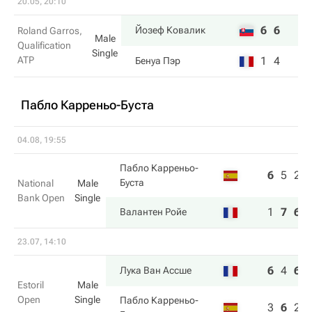
20.05, 20:10
6
6
Йозеф Ковалик
Roland Garros,
Male
Qualification
Single
ATP
1
4
Бенуа Пэр
Пабло Карреньо-Буста
04.08, 19:55
Пабло Карреньо-
6
5
2
Буста
National
Male
Bank Open
Single
1
7
6
Валантен Ройе
23.07, 14:10
6
4
6
Лука Ван Ассше
Estoril
Male
Open
Single
Пабло Карреньо-
3
6
2