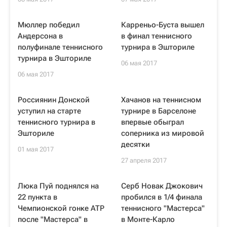
Мюллер победил
Карреньо-Буста вышел
Андерсона в
в финал теннисного
полуфинале теннисного
турнира в Эшториле
турнира в Эшториле
06 мая 2017
06 мая 2017
Россиянин Донской
Хачанов на теннисном
уступил на старте
турнире в Барселоне
теннисного турнира в
впервые обыграл
Эшториле
соперника из мировой
десятки
01 мая 2017
27 апреля 2017
Люка Пуй поднялся на
Серб Новак Джокович
22 пункта в
пробился в 1/4 финала
Чемпионской гонке ATP
теннисного "Мастерса"
после "Мастерса" в
в Монте-Карло