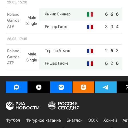
29.05, 15:20
6
6
6
Янник Синнер
Roland
Male
Garros
Single
ATP
3
0
4
Ришар Гаске
26.05, 17:45
2
6
3
0
Теренс Атман
Roland
Male
Garros
Single
ATP
6
2
6
6
Ришар Гаске
Футбол
Фигурное катание
Биатлон
ЗОЖ
Хоккей
Ав