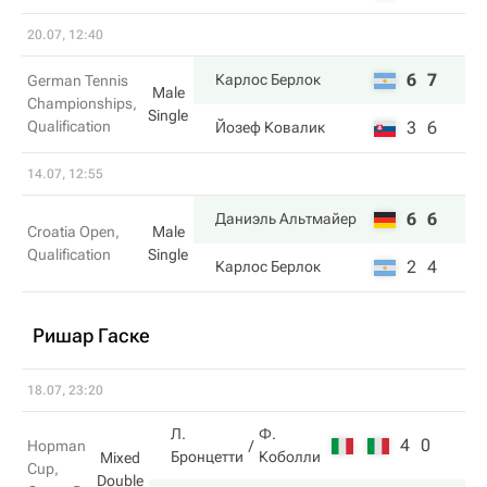
20.07, 12:40
6
7
Карлос Берлок
German Tennis
Male
Championships,
Single
Qualification
3
6
Йозеф Ковалик
14.07, 12:55
6
6
Даниэль Альтмайер
Croatia Open,
Male
Qualification
Single
2
4
Карлос Берлок
Ришар Гаске
18.07, 23:20
Л.
Ф.
4
0
Hopman
Бронцетти
Коболли
Mixed
Cup,
Double