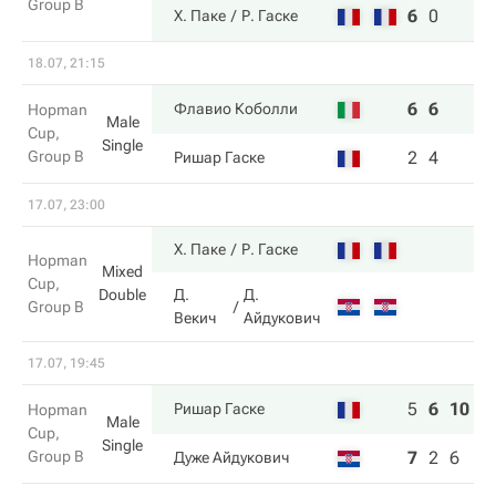
Group B
6
0
Х. Паке
Р. Гаске
18.07, 21:15
6
6
Флавио Коболли
Hopman
Male
Cup,
Single
Group B
2
4
Ришар Гаске
17.07, 23:00
Х. Паке
Р. Гаске
Hopman
Mixed
Cup,
Double
Д.
Д.
Group B
Векич
Айдукович
17.07, 19:45
5
6
10
Ришар Гаске
Hopman
Male
Cup,
Single
Group B
7
2
6
Дуже Айдукович