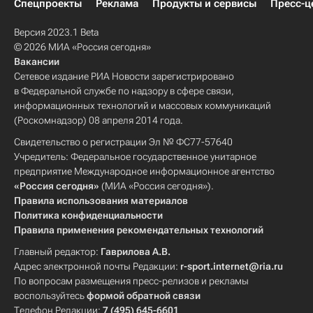
Спецпроекты
Реклама
Продукты и сервисы
Пресс-ц
Версия 2023.1 Beta
© 2026 МИА «Россия сегодня»
Вакансии
Сетевое издание РИА Новости зарегистрировано
в Федеральной службе по надзору в сфере связи,
информационных технологий и массовых коммуникаций
(Роскомнадзор) 08 апреля 2014 года.
Свидетельство о регистрации Эл № ФС77-57640
Учредитель: Федеральное государственное унитарное
предприятие Международное информационное агентство
«Россия сегодня»
(МИА «Россия сегодня»).
Правила использования материалов
Политика конфиденциальности
Правила применения рекомендательных технологий
Главный редактор:
Гаврилова А.В.
Адрес электронной почты Редакции:
r-sport.internet@ria.ru
По вопросам размещения пресс-релизов и рекламы
воспользуйтесь
формой обратной связи
Телефон Редакции:
7 (495) 645-6601