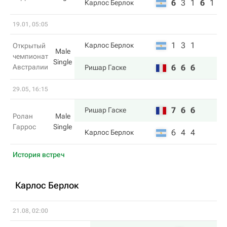
6
3
1
6
1
Карлос Берлок
19.01, 05:05
1
3
1
Карлос Берлок
Открытый
Male
чемпионат
Single
Австралии
6
6
6
Ришар Гаске
29.05, 16:15
7
6
6
Ришар Гаске
Ролан
Male
Гаррос
Single
6
4
4
Карлос Берлок
История встреч
Карлос Берлок
21.08, 02:00