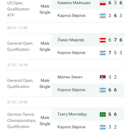
6
3
6
Камиль Майхшак
US Open,
Male
Qualification
Single
ATP
3
6
3
Карлос Берлок
28.07, 11:05
6
7
6
Лукас Мидлер
Generali Open,
Male
Qualification
Single
7
5
3
Карлос Берлок
27.07, 13:10
3
2
Милян Зекич
Generali Open,
Male
Qualification
Single
6
6
Карлос Берлок
21.07, 13:05
6
6
Тьягу Монтейру
German Tennis
Male
Championships,
Single
Qualification
3
2
Карлос Берлок