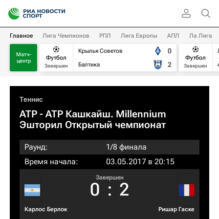
Главное
Лига Чемпионов
РПЛ
Лига Европы
АПЛ
Ла Лига
0
Крылья Советов
Матч-
Футбол
Футбол
центр
2
Балтика
Завершен
Завершен
Теннис
ATP
- ATP Кашкайш. Millennium
Эшторил Открытый чемпионат
Раунд:
1/8 финала
Время начала:
03.05.2017 в 20:15
Завершен
0
:
2
Карлос Берлок
Ришар Гаске