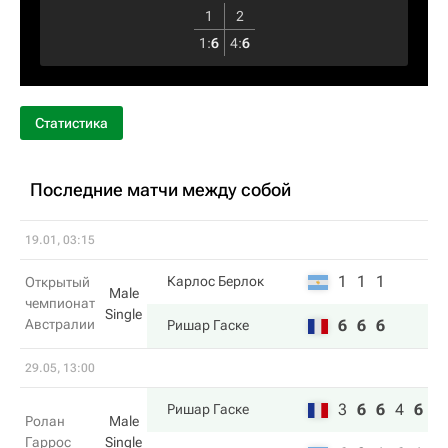
1
2
1
:
6
4
:
6
Статистика
Последние матчи между собой
19.01, 03:15
1
1
1
Карлос Берлок
Открытый
Male
чемпионат
Single
Австралии
6
6
6
Ришар Гаске
29.05, 13:00
3
6
6
4
6
Ришар Гаске
Ролан
Male
Гаррос
Single