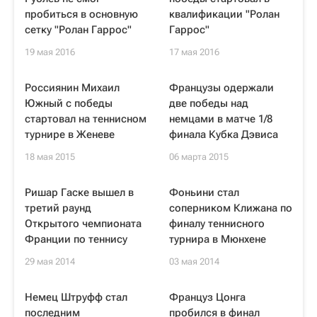
пробиться в основную
квалификации "Ролан
сетку "Ролан Гаррос"
Гаррос"
19 мая 2016
17 мая 2016
Россиянин Михаил
Французы одержали
Южный с победы
две победы над
стартовал на теннисном
немцами в матче 1/8
турнире в Женеве
финала Кубка Дэвиса
18 мая 2015
06 марта 2015
Ришар Гаске вышел в
Фоньини стал
третий раунд
соперником Клижана по
Открытого чемпионата
финалу теннисного
Франции по теннису
турнира в Мюнхене
29 мая 2014
03 мая 2014
Немец Штруфф стал
Француз Цонга
последним
пробился в финал