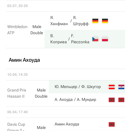
03.07, 20:20
Я.
Я.
Ханфман
Штруфф
Wimbledon
Male
ATP
Double
В.
F.
Коприва
Pieczonka
Амин Ахоуда
10.04, 14:35
6
Ю. Мельцер
Ф. Шкугор
Grand Prix
Male
Hassan II
Double
2
А. Ахоуда
А. Мундир
06.04, 17:40
4
Амин Ахоуда
Davis Cup
Male
Group 2 -