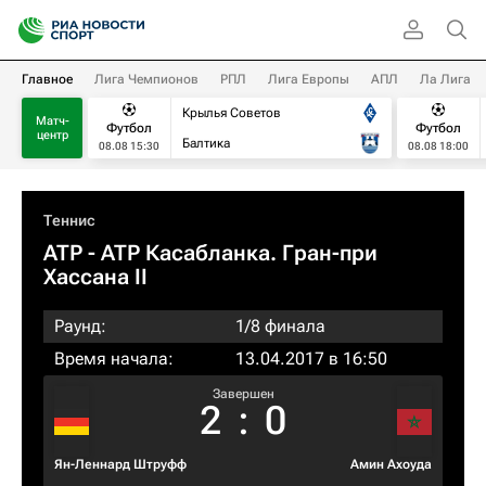
Главное
Лига Чемпионов
РПЛ
Лига Европы
АПЛ
Ла Лига
Крылья Советов
Матч-
Футбол
Футбол
центр
Балтика
08.08 15:30
08.08 18:00
Теннис
ATP
- ATP Касабланка. Гран-при
Хассана II
Раунд:
1/8 финала
Время начала:
13.04.2017 в 16:50
Завершен
2
:
0
Ян-Леннард Штруфф
Амин Ахоуда