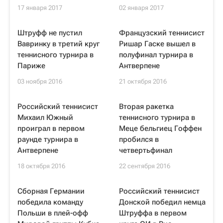
17 января 2017
02 января 2017
Штруфф не пустил
Французский теннисист
Вавринку в третий круг
Ришар Гаске вышел в
теннисного турнира в
полуфинал турнира в
Париже
Антверпене
03 ноября 2016
21 октября 2016
Российский теннисист
Вторая ракетка
Михаил Южный
теннисного турнира в
проиграл в первом
Меце бельгиец Гоффен
раунде турнира в
пробился в
Антверпене
четвертьфинал
18 октября 2016
22 сентября 2016
Сборная Германии
Российский теннисист
победила команду
Донской победил немца
Польши в плей-офф
Штруффа в первом