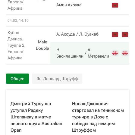
Европа/
0
Амин Ахоуда
Африка
04.02, 14:10
Кубок
6
А. Ахоуда
Л. Оуахаб
Дэвиса.
Male
Группа 2.
Double
Н.
А.
Европа/
7
Басилашвили
Метревели
Африка
Общее
Ян-Леннард Штруфф
Дмитрий Турсунов
Новак Джокович
уступил Радеку
стартовал на теннисном
Штепанеку в матче
турнире в Дохе с
первого круга Australian
победы над немцем
Open
Штруффом