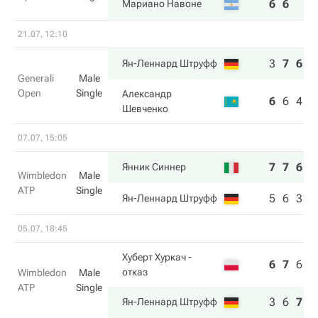
6
6
Мариано Навоне
21.07, 12:10
3
7
6
Ян-Леннард Штруфф
Generali
Male
Open
Single
Александр
6
6
4
Шевченко
07.07, 15:05
7
7
6
Янник Синнер
Wimbledon
Male
ATP
Single
5
6
3
Ян-Леннард Штруфф
05.07, 18:45
Хуберт Хуркач
-
6
7
6
5
отказ
Wimbledon
Male
ATP
Single
3
6
7
7
Ян-Леннард Штруфф