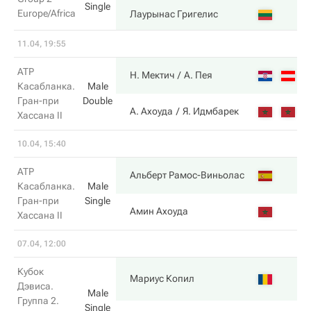
Single
Europe/Africa
6
Лаурынас Григелис
11.04, 19:55
ATP
6
Н. Мектич
А. Пея
Касабланка.
Male
Гран-при
Double
0
А. Ахоуда
Я. Идмбарек
Хассана II
10.04, 15:40
ATP
6
Альберт Рамос-Виньолас
Касабланка.
Male
Гран-при
Single
1
Амин Ахоуда
Хассана II
07.04, 12:00
Кубок
6
Мариус Копил
Дэвиса.
Male
Группа 2.
Single