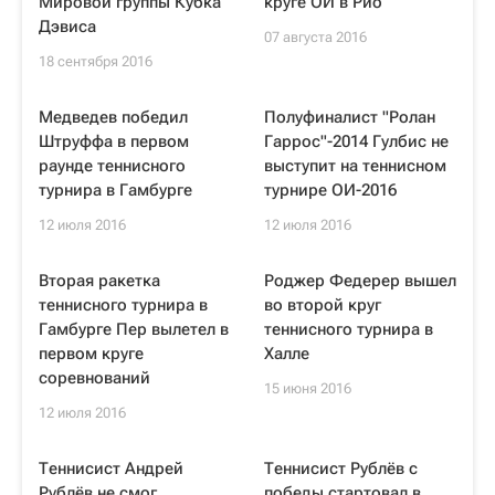
Мировой группы Кубка
круге ОИ в Рио
Дэвиса
07 августа 2016
18 сентября 2016
Медведев победил
Полуфиналист "Ролан
Штруффа в первом
Гаррос"-2014 Гулбис не
раунде теннисного
выступит на теннисном
турнира в Гамбурге
турнире ОИ-2016
12 июля 2016
12 июля 2016
Вторая ракетка
Роджер Федерер вышел
теннисного турнира в
во второй круг
Гамбурге Пер вылетел в
теннисного турнира в
первом круге
Халле
соревнований
15 июня 2016
12 июля 2016
Теннисист Андрей
Теннисист Рублёв с
Рублёв не смог
победы стартовал в