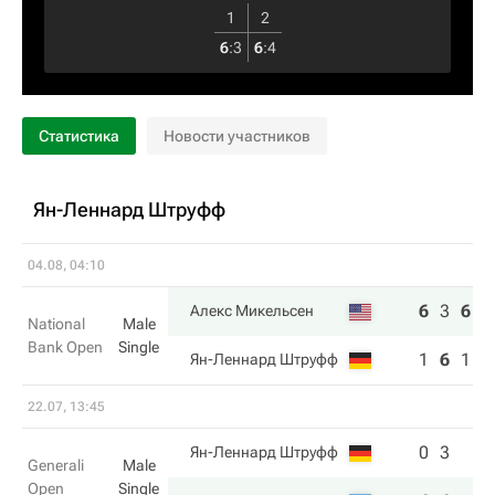
1
2
6
:
3
6
:
4
Статистика
Новости участников
Ян-Леннард Штруфф
04.08, 04:10
6
3
6
Алекс Микельсен
National
Male
Bank Open
Single
1
6
1
Ян-Леннард Штруфф
22.07, 13:45
0
3
Ян-Леннард Штруфф
Generali
Male
Open
Single