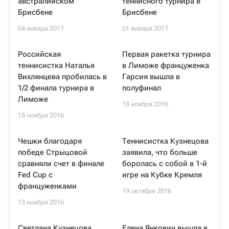
австралийском
теннисного турнира в
Брисбене
Брисбене
04 января 2017
01 января 2017
Российская
Первая ракетка турнира
теннисистка Наталья
в Лиможе француженка
Вихлянцева пробилась в
Гарсия вышла в
1/2 финала турнира в
полуфинал
Лиможе
18 ноября 2016
18 ноября 2016
Чешки благодаря
Теннисистка Кузнецова
победе Стрыцовой
заявила, что больше
сравняли счет в финале
боролась с собой в 1-й
Fed Cup с
игре на Кубке Кремля
француженками
19 октября 2016
13 ноября 2016
Светлана Кузнецова
Елена Янкович вышла в