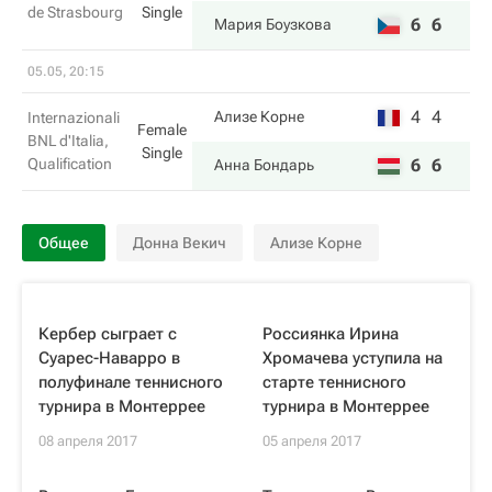
de Strasbourg
Single
6
6
Мария Боузкова
05.05, 20:15
4
4
Ализе Корне
Internazionali
Female
BNL d'Italia,
Single
Qualification
6
6
Анна Бондарь
Общее
Донна Векич
Ализе Корне
Кербер сыграет с
Россиянка Ирина
Суарес-Наварро в
Хромачева уступила на
полуфинале теннисного
старте теннисного
турнира в Монтеррее
турнира в Монтеррее
08 апреля 2017
05 апреля 2017