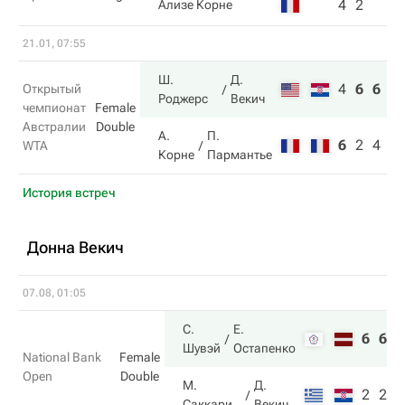
4
2
Ализе Корне
21.01, 07:55
Ш.
Д.
4
6
6
Открытый
Роджерс
Векич
чемпионат
Female
Австралии
Double
А.
П.
6
2
4
WTA
Корне
Пармантье
История встреч
Донна Векич
07.08, 01:05
С.
Е.
6
6
Шувэй
Остапенко
National Bank
Female
Open
Double
М.
Д.
2
2
Саккари
Векич