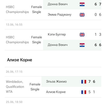
6
7
Донна Векич
HSBC
Female
Championships
Single
0
6
Эмма Радукану
13.06, 16:55
1
3
Кэти Бултер
HSBC
Female
Championships
Single
6
6
Донна Векич
Ализе Корне
26.06, 17:15
7
6
Эльза Жакмо
Wimbledon,
Female
Qualification
Single
WTA
5
1
Ализе Корне
25.06, 18:50