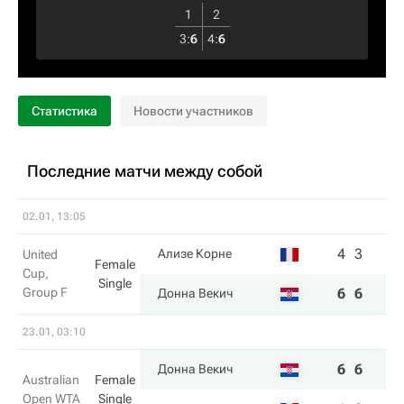
1
2
3
:
6
4
:
6
Статистика
Новости участников
Последние матчи между собой
02.01, 13:05
4
3
Ализе Корне
United
Female
Cup,
Single
Group F
6
6
Донна Векич
23.01, 03:10
6
6
Донна Векич
Australian
Female
Open WTA
Single