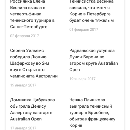
Россиянка Елена
Теннисистка Веснина
Веснина вышла в
заявила, что матч с
четвертьфинал
Корне в Петербурге
теннисного турнира в
будет очень тяжелым
Санкт-Петербурге
01 февраля 2017
02 февраля 2017
Серена Уильямс
Радваньская уступила
победила Люцию
Лучич-Барони во
Шафаржову во 2-м
втором круге Australian
круге Открытого
Open
чемпионата Австралии
19 января 2017
19 января 2017
Доминика Цибулкова
Чешка Плишкова
обыграла Денису
выиграла теннисный
Аллертову на старте
турнир в Брисбене,
Australian Open
обыграв француженку
Корне
17 января 2017