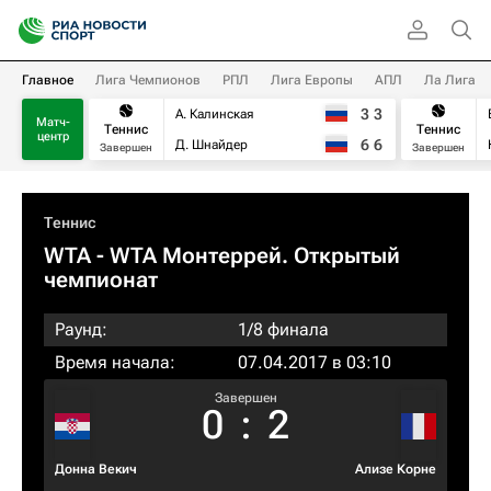
Главное
Лига Чемпионов
РПЛ
Лига Европы
АПЛ
Ла Лига
3
3
А. Калинская
Матч-
Теннис
Теннис
центр
6
6
Д. Шнайдер
Завершен
Завершен
Теннис
WTA
- WTA Монтеррей. Открытый
чемпионат
Раунд:
1/8 финала
Время начала:
07.04.2017 в 03:10
Завершен
0
:
2
Донна Векич
Ализе Корне