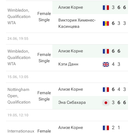
3
6
6
Ализе Корне
Wimbledon,
Female
Qualification
Single
Виктория Хименес-
WTA
6
3
3
Касинцева
24.06, 19:55
6
6
Ализе Корне
Wimbledon,
Female
Qualification
Single
WTA
4
3
Кэти Данн
15.06, 13:05
6
4
3
Ализе Корне
Nottingham
Female
Open,
Single
Qualification
3
6
6
Эна Сибахара
19.05, 12:10
2
1
Ализе Корне
Internationaux
Female