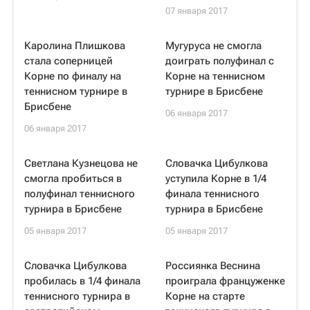
07 января 2017
Каролина Плишкова
Мугуруса не смогла
стала соперницей
доиграть полуфинал с
Корне по финалу на
Корне на теннисном
теннисном турнире в
турнире в Брисбене
Брисбене
06 января 2017
06 января 2017
Светлана Кузнецова не
Словачка Цибулкова
смогла пробиться в
уступила Корне в 1/4
полуфинал теннисного
финала теннисного
турнира в Брисбене
турнира в Брисбене
05 января 2017
05 января 2017
Словачка Цибулкова
Россиянка Веснина
пробилась в 1/4 финала
проиграла француженке
теннисного турнира в
Корне на старте