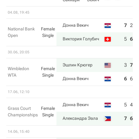
04.08, 19:45
7
2
3
Донна Векич
National Bank
Female
Open
Single
5
6
6
Виктория Голубич
30.06, 20:05
3
7
6
Эшлин Крюгер
Wimbledon
Female
WTA
Single
6
6
4
Донна Векич
17.06, 12:10
5
4
Донна Векич
Grass Court
Female
Championships
Single
7
6
Александра Эала
14.06, 15:40