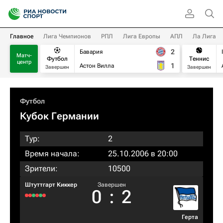
Главное
Лига Чемпионов
РПЛ
Лига Европы
АПЛ
Ла Лига
2
Бавария
Матч-
Футбол
Теннис
центр
1
Астон Вилла
Завершен
Завершен
Футбол
Кубок Германии
Тур:
2
Время начала:
25.10.2006 в 20:00
Зрители:
10500
Штуттгарт Киккер
Завершен
0
:
2
Герта