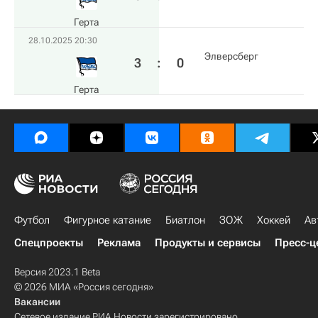
Герта
28.10.2025 20:30
Элверсберг
3
:
0
Герта
Футбол
Фигурное катание
Биатлон
ЗОЖ
Хоккей
Ав
Спецпроекты
Реклама
Продукты и сервисы
Пресс-ц
Версия 2023.1 Beta
© 2026 МИА «Россия сегодня»
Вакансии
Сетевое издание РИА Новости зарегистрировано