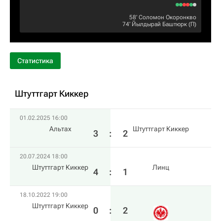
58‎’‎
Соломон Окоронкво
74‎’‎
Йылдырай Баштюрк
(П)
Статистика
Штуттгарт Киккер
01.02.2025 16:00
Альтах
Штуттгарт Киккер
3
:
2
20.07.2024 18:00
Штуттгарт Киккер
Линц
4
:
1
18.10.2022 19:00
Штуттгарт Киккер
0
:
2