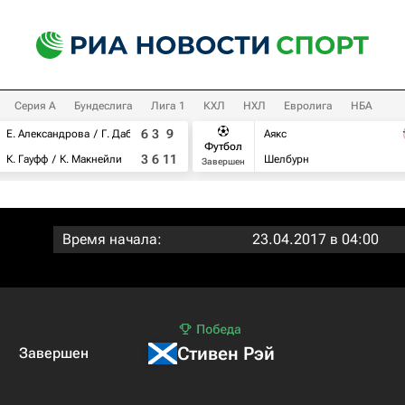
Серия А
Бундеслига
Лига 1
КХЛ
НХЛ
Евролига
НБА
6
3
9
Е. Александрова
Г. Дабровски
Аякс
Футбол
3
6
11
К. Гауфф
К. Макнейли
Шелбурн
Завершен
Время начала:
23.04.2017 в 04:00
Стивен Рэй
Завершен