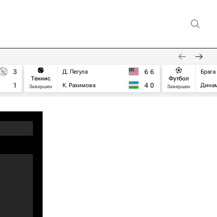
3
6
6
Д. Пегула
Брага
Теннис
Футбол
1
4
0
К. Рахимова
Дина
Завершен
Завершен