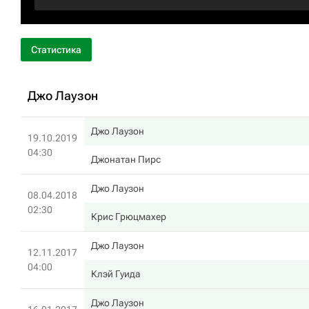
Статистика
Джо Лаузон
Джо Лаузон
19.10.2019
04:30
Джонатан Пирс
Джо Лаузон
08.04.2018
02:30
Крис Грюцмахер
Джо Лаузон
12.11.2017
04:00
Клэй Гуида
Джо Лаузон