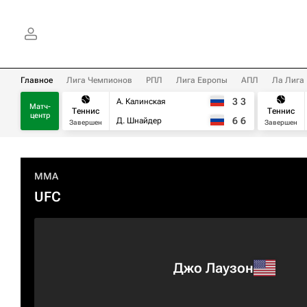
Главное
Лига Чемпионов
РПЛ
Лига Европы
АПЛ
Ла Лига
3
3
А. Калинская
Матч-
Теннис
Теннис
центр
6
6
Д. Шнайдер
Завершен
Завершен
MMA
UFC
Джо Лаузон