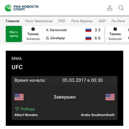
Главное
Лига Чемпионов
РПЛ
Лига Европы
АПЛ
Ла Лига
3
3
А. Калинская
Матч-
Теннис
Теннис
центр
6
6
Д. Шнайдер
Завершен
Завершен
MMA
UFC
Время начала:
05.03.2017 в 00:30
Завершен
Albert Morales
Andre Soukhamthath