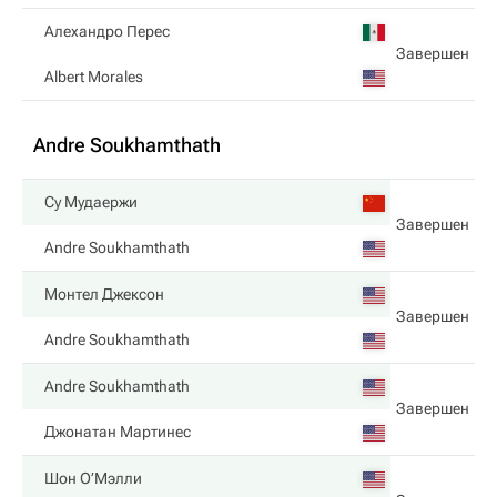
Алехандро Перес
Завершен
Albert Morales
Andre Soukhamthath
Су Мудаержи
Завершен
Andre Soukhamthath
Монтел Джексон
Завершен
Andre Soukhamthath
Andre Soukhamthath
Завершен
Джонатан Мартинес
Шон О’Мэлли