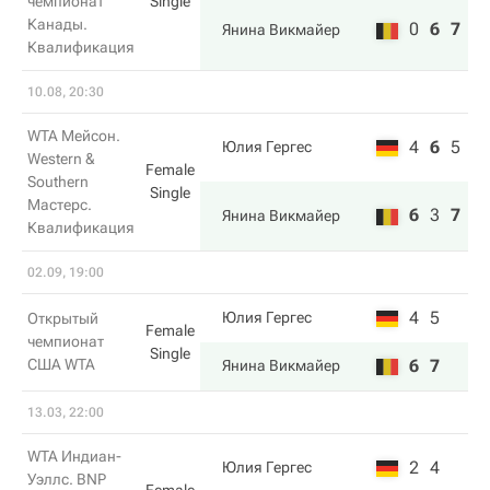
чемпионат
Single
Канады.
0
6
7
Янина Викмайер
Квалификация
10.08, 20:30
WTA Мейсон.
4
6
5
Юлия Гергес
Western &
Female
Southern
Single
Мастерс.
6
3
7
Янина Викмайер
Квалификация
02.09, 19:00
4
5
Юлия Гергес
Открытый
Female
чемпионат
Single
США WTA
6
7
Янина Викмайер
13.03, 22:00
WTA Индиан-
2
4
Юлия Гергес
Уэллс. BNP