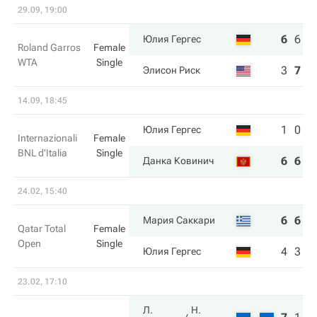
29.09, 19:00
6
6
6
Юлия Гергес
Roland Garros
Female
WTA
Single
3
7
1
Элисон Риск
14.09, 18:45
1
0
Юлия Гергес
Internazionali
Female
BNL d'Italia
Single
6
6
Данка Ковинич
24.02, 15:40
6
6
Мария Саккари
Qatar Total
Female
Open
Single
4
3
Юлия Гергес
23.02, 17:10
Л.
Н.