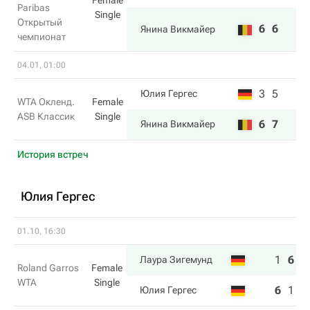
Female
Paribas
Single
Открытый
6
6
Янина Викмайер
чемпионат
04.01, 01:00
3
5
Юлия Гергес
WTA Окленд.
Female
ASB Классик
Single
6
7
Янина Викмайер
История встреч
Юлия Гергес
01.10, 16:30
1
6
6
Лаура Зигемунд
Roland Garros
Female
WTA
Single
6
1
3
Юлия Гергес