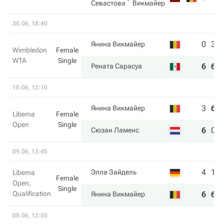
Севастова
Викмайер
30.06, 18:40
0
3
Янина Викмайер
Wimbledon
Female
WTA
Single
6
6
Рената Сарасуа
10.06, 12:10
3
6
Янина Викмайер
Libema
Female
Open
Single
6
0
Сюзан Ламенс
09.06, 13:45
4
1
Элла Зайдель
Libema
Female
Open,
Single
Qualification
6
6
Янина Викмайер
08.06, 12:55