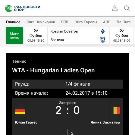
Главное
Лига Чемпионов
РПЛ
Лига Европы
АПЛ
Ла Лига
Крылья Советов
Матч-
Футбол
Футбол
центр
Балтика
08.08 15:30
08.08 18:00
Теннис
WTA
- Hungarian Ladies Open
Раунд:
1/4 финала
Время начала:
24.02.2017 в 15:10
Завершен
2
:
0
Юлия Гергес
Янина Викмайер
1
2