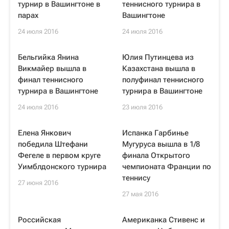
турнир в Вашингтоне в
теннисного турнира в
парах
Вашингтоне
24 июля 2016
24 июля 2016
Бельгийка Янина
Юлия Путинцева из
Викмайер вышла в
Казахстана вышла в
финал теннисного
полуфинал теннисного
турнира в Вашингтоне
турнира в Вашингтоне
24 июля 2016
23 июля 2016
Елена Янкович
Испанка Гарбинье
победила Штефани
Мугуруса вышла в 1/8
Фегеле в первом круге
финала Открытого
Уимблдонского турнира
чемпионата Франции по
теннису
27 июня 2016
27 мая 2016
Российская
Американка Стивенс и