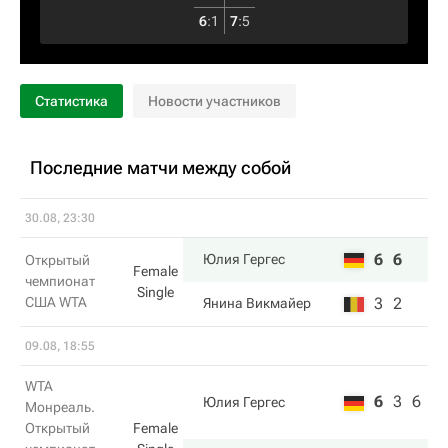
6
:
1
7
:
5
Статистика
Новости участников
Последние матчи между собой
30.08, 23:30
6
6
Юлия Гергес
Открытый
Female
чемпионат
Single
США WTA
3
2
Янина Викмайер
09.08, 18:55
WTA
6
3
6
Юлия Гергес
Монреаль.
Открытый
Female