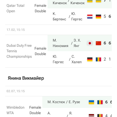
7
1
1
Киченок
Киченок
Qatar Total
Female
Open
Double
К.
Ю.
5
6
3
Бертенс
Гергес
17.02, 15:15
М.
З. Х.
6
6
Dubai Duty Free
Ниномия
Янг
Female
Tennis
Double
Championships
Ю.
С.
2
1
Гергес
Халеп
Янина Викмайер
02.07, 15:15
6
6
М. Костюк
Е. Рузе
Wimbledon
Female
WTA
Double
А.
Я.
4
4