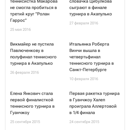
теннисистка Макарова
словачка Цибулкова
не смогла пробиться в
сыграют в финале
третий круг "Ролан
турнира в Акапулько
Гаррос"
27 февраля 2016
25 мая 2016
Викмайер не пустила
Итальянка Роберта
Павлюченкову в
Винчи вышла в
полуфинал теннисного
четвертьфинал
турнира в Акапулько
теннисного турнира в
Санкт-Петербурге
26 февраля 2016
10 февраля 2016
Елена Янкович стала
Первая ракетка турнира
первой финалисткой
в Гуанчжоу Халеп
теннисного турнира в
проиграла Аллертовой
Гуанчжоу
в 1/4 финала
25 сентября 2015
24 сентября 2015