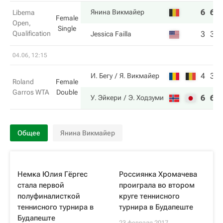
6
6
Янина Викмайер
Libema
Female
Open,
Single
Qualification
3
3
Jessica Failla
04.06, 12:15
4
3
И. Бегу
Я. Викмайер
Roland
Female
Garros WTA
Double
6
6
У. Эйкери
Э. Ходзуми
Общее
Янина Викмайер
Немка Юлия Гёргес
Россиянка Хромачева
стала первой
проиграла во втором
полуфиналисткой
круге теннисного
теннисного турнира в
турнира в Будапеште
Будапеште
23 февраля 2017