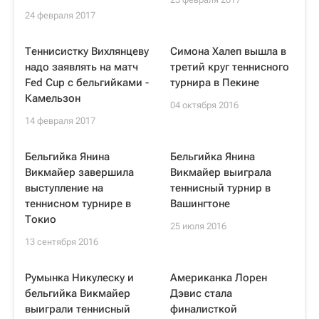
24 февраля 2017
Теннисистку Вихлянцеву
Симона Халеп вышла в
надо заявлять на матч
третий круг теннисного
Fed Cup c бельгийками -
турнира в Пекине
Камельзон
04 октября 2016
14 февраля 2017
Бельгийка Янина
Бельгийка Янина
Викмайер завершила
Викмайер выиграла
выступление на
теннисный турнир в
теннисном турнире в
Вашингтоне
Токио
25 июля 2016
13 сентября 2016
Румынка Никулеску и
Американка Лорен
бельгийка Викмайер
Дэвис стала
выиграли теннисный
финалисткой