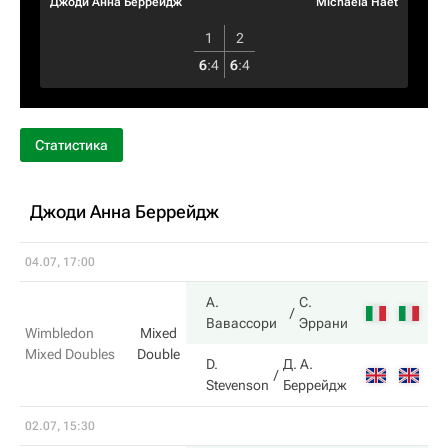
Джоди Анна Беррейдж
Michaela Haet
1
2
6
:
4
6
:
4
Статистика
Джоди Анна Беррейдж
04.07, 17:00
А.
С.
6
Вавассори
Эррани
Wimbledon
Mixed
Mixed Doubles
Double
D.
Д. А.
4
Stevenson
Беррейдж
02.07, 15:30