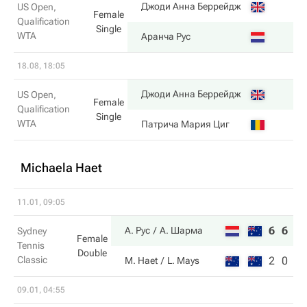
7
Джоди Анна Беррейдж
US Open,
Female
Qualification
Single
WTA
6
Аранча Рус
18.08, 18:05
6
Джоди Анна Беррейдж
US Open,
Female
Qualification
Single
WTA
4
Патрича Мария Циг
Michaela Haet
11.01, 09:05
6
6
А. Рус
А. Шарма
Sydney
Female
Tennis
Double
Classic
2
0
M. Haet
L. Mays
09.01, 04:55