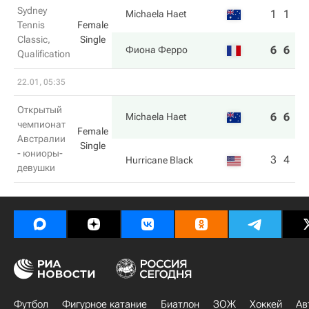
Sydney
1
1
Michaela Haet
Tennis
Female
Classic,
Single
6
6
Фиона Ферро
Qualification
22.01, 05:35
Открытый
6
6
Michaela Haet
чемпионат
Female
Австралии
Single
- юниоры-
3
4
Hurricane Black
девушки
Футбол
Фигурное катание
Биатлон
ЗОЖ
Хоккей
Ав