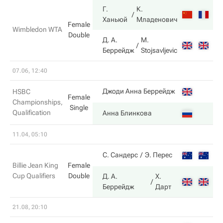
Г.
К.
6
Ханьюй
Младенович
Female
Wimbledon WTA
Double
Д. А.
M.
3
Беррейдж
Stojsavljevic
07.06, 12:40
1
Джоди Анна Беррейдж
HSBC
Female
Championships,
Single
Qualification
6
Анна Блинкова
11.04, 05:10
3
С. Сандерс
Э. Перес
Billie Jean King
Female
Cup Qualifiers
Double
Д. А.
Х.
6
Беррейдж
Дарт
21.08, 20:10