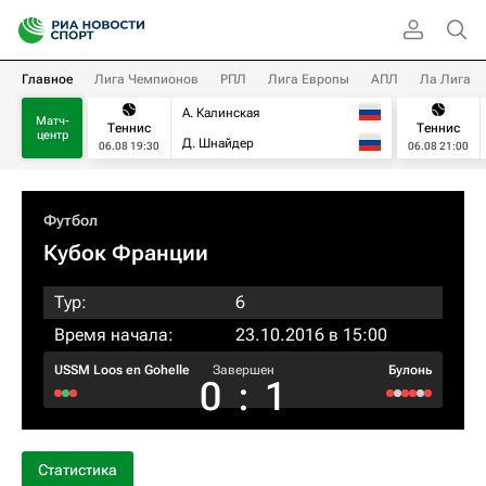
Главное
Лига Чемпионов
РПЛ
Лига Европы
АПЛ
Ла Лига
А. Калинская
Матч-
Теннис
Теннис
центр
Д. Шнайдер
06.08 19:30
06.08 21:00
Футбол
Кубок Франции
Тур:
6
Время начала:
23.10.2016 в 15:00
USSM Loos en Gohelle
Завершен
Булонь
0
:
1
Статистика