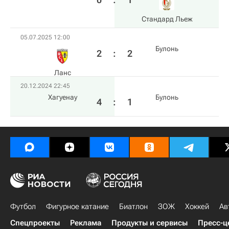
Стандард Льеж
05.07.2025 12:00
Булонь
2
:
2
Ланс
20.12.2024 22:45
Хагуенау
Булонь
4
:
1
Футбол
Фигурное катание
Биатлон
ЗОЖ
Хоккей
Ав
Спецпроекты
Реклама
Продукты и сервисы
Пресс-ц