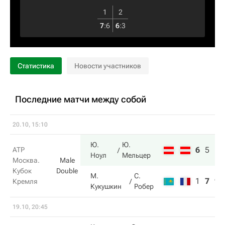
1
2
7
:
6
6
:
3
Статистика
Новости участников
Последние матчи между собой
20.10, 15:10
Ю.
Ю.
6
5
11
ATP
Ноул
Мельцер
Москва.
Male
Кубок
Double
М.
С.
1
7
9
Кремля
Кукушкин
Робер
19.10, 20:45