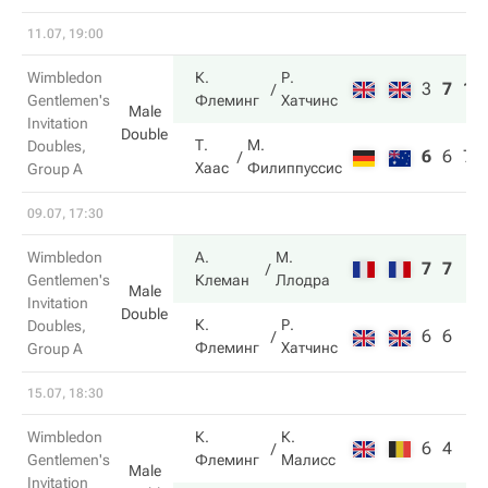
11.07, 19:00
Wimbledon
К.
Р.
3
7
10
Gentlemen's
Флеминг
Хатчинс
Male
Invitation
Double
Т.
М.
Doubles,
6
6
7
Хаас
Филиппуссис
Group A
09.07, 17:30
Wimbledon
А.
М.
7
7
Gentlemen's
Клеман
Ллодра
Male
Invitation
Double
К.
Р.
Doubles,
6
6
Флеминг
Хатчинс
Group A
15.07, 18:30
Wimbledon
К.
К.
6
4
Gentlemen's
Флеминг
Малисс
Male
Invitation