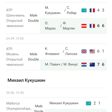
М.
С.
4
3
ATP
Кукушкин
Робер
Шэньчжэнь.
Male
Открытый
Double
О.
Ф.
6
6
чемпионат
Марах
Мартен
24.09, 13:05
К.
С.
ATP.
6
1
Флеминг
Липски
Мозель.
Male
Открытый
Double
7
6
М. Павич
М. Винус
чемпионат
Михаил Кукушкин
20.06, 15:30
2
1
Михаил Кукушкин
Mallorca
Male
Championships,
Single