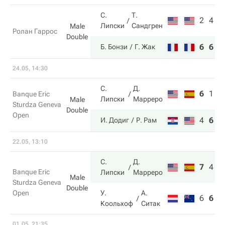
С.
Т.
2
4
Липски
Сандгрен
Male
Ролан Гаррос
Double
6
6
Б. Бонзи
Г. Жак
24.05, 14:30
С.
Д.
6
1
3
Banque Eric
Липски
Марреро
Male
Sturdza Geneva
Double
Open
4
6
1
И. Додиг
Р. Рам
22.05, 13:10
С.
Д.
7
4
1
Banque Eric
Липски
Марреро
Male
Sturdza Geneva
Double
Open
У.
А.
6
6
7
Коольхоф
Ситак
01.05, 21:35