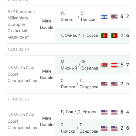
ATP Кашкайш.
Й.
С.
6
2
9
Millennium
Эрлих
Липски
Male
Эшторил
Double
Открытый
2
6
1
Г. Элиас
П. Соуза
чемпионат
12.04, 22:10
М.
Ф.
6
7
1
US Men's Clay
Мирный
Освальд
Male
Court
Double
Championships
С.
Т.
7
6
9
Липски
Сандгрен
11.04, 23:15
6
4
6
Д. Сок
Д. Уитроу
US Men's Clay
Male
Court
Double
С.
Т.
Championships
2
6
1
Липски
Сандгрен