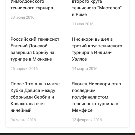
Уимблдонского
второго круга
теннисного турнира
теннисного "Мастерса"
в Риме
30 июня 2016
11 мая 2016
Российский теннисист
Нисикори вышел в
Евгений Донской
третий круг теннисного
завершил борьбу на
турнира в Индиан-
турнире в Мюнхене
Уэллсе
26 апреля 2016
14 марта 2016
После 1-го дня в матче
Японец Нисикори стал
Кубка Дэвиса между
последним
сборными Сербии и
полуфиналистом
Казахстана счет
теннисного турнира в
ничейный
Мемфисе
04 марта 2016
13 февраля 2016