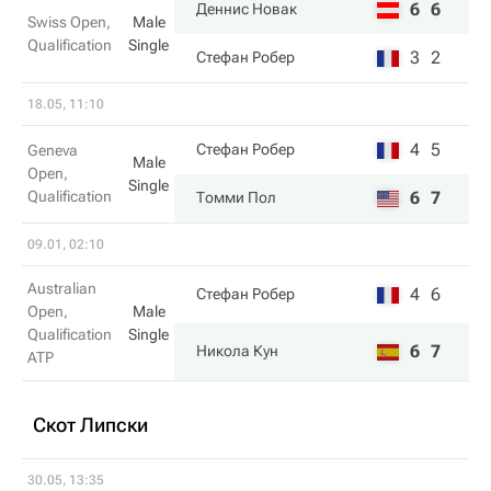
6
6
Деннис Новак
Swiss Open,
Male
Qualification
Single
3
2
Стефан Робер
18.05, 11:10
4
5
Стефан Робер
Geneva
Male
Open,
Single
Qualification
6
7
Томми Пол
09.01, 02:10
Australian
4
6
Стефан Робер
Open,
Male
Qualification
Single
6
7
Никола Кун
ATP
Скот Липски
30.05, 13:35