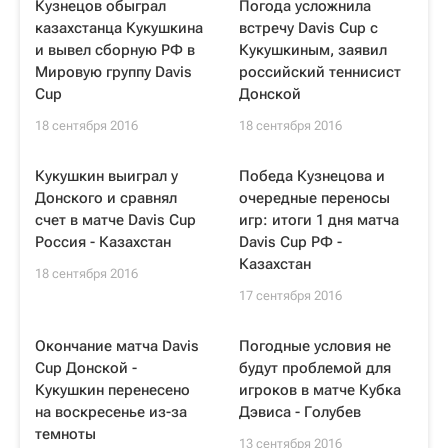
Кузнецов обыграл
Погода усложнила
казахстанца Кукушкина
встречу Davis Cup с
и вывел сборную РФ в
Кукушкиным, заявил
Мировую группу Davis
российский теннисист
Cup
Донской
18 сентября 2016
18 сентября 2016
Кукушкин выиграл у
Победа Кузнецова и
Донского и сравнял
очередные переносы
счет в матче Davis Cup
игр: итоги 1 дня матча
Россия - Казахстан
Davis Cup РФ -
Казахстан
18 сентября 2016
17 сентября 2016
Окончание матча Davis
Погодные условия не
Cup Донской -
будут проблемой для
Кукушкин перенесено
игроков в матче Кубка
на воскресенье из-за
Дэвиса - Голубев
темноты
13 сентября 2016