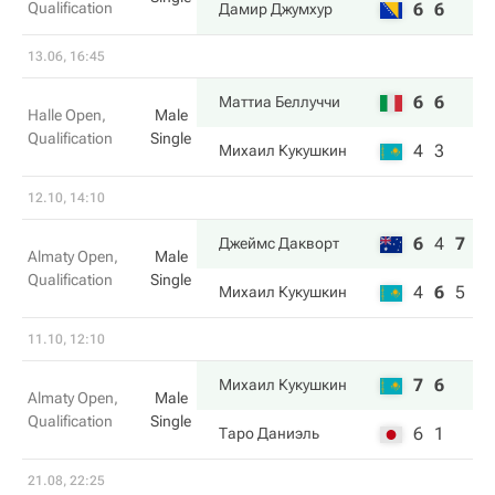
Qualification
6
6
Дамир Джумхур
13.06, 16:45
6
6
Маттиа Беллуччи
Halle Open,
Male
Qualification
Single
4
3
Михаил Кукушкин
12.10, 14:10
6
4
7
Джеймс Дакворт
Almaty Open,
Male
Qualification
Single
4
6
5
Михаил Кукушкин
11.10, 12:10
7
6
Михаил Кукушкин
Almaty Open,
Male
Qualification
Single
6
1
Таро Даниэль
21.08, 22:25