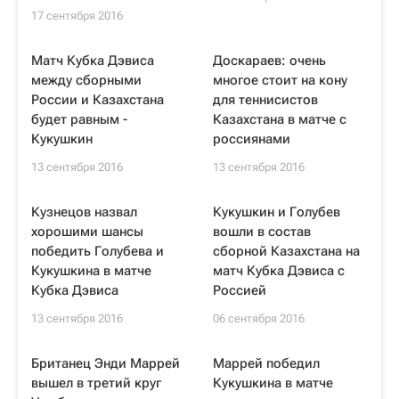
17 сентября 2016
Матч Кубка Дэвиса
Доскараев: очень
между сборными
многое стоит на кону
России и Казахстана
для теннисистов
будет равным -
Казахстана в матче с
Кукушкин
россиянами
13 сентября 2016
13 сентября 2016
Кузнецов назвал
Кукушкин и Голубев
хорошими шансы
вошли в состав
победить Голубева и
сборной Казахстана на
Кукушкина в матче
матч Кубка Дэвиса с
Кубка Дэвиса
Россией
13 сентября 2016
06 сентября 2016
Британец Энди Маррей
Маррей победил
вышел в третий круг
Кукушкина в матче