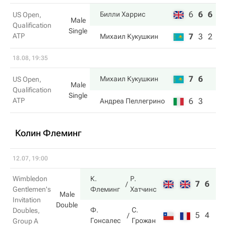
6
6
6
Билли Харрис
US Open,
Male
Qualification
Single
ATP
7
3
2
Михаил Кукушкин
18.08, 19:35
7
6
Михаил Кукушкин
US Open,
Male
Qualification
Single
ATP
6
3
Андреа Пеллегрино
Колин Флеминг
12.07, 19:00
Wimbledon
К.
Р.
7
6
Gentlemen's
Флеминг
Хатчинс
Male
Invitation
Double
Ф.
С.
Doubles,
5
4
Гонсалес
Грожан
Group A