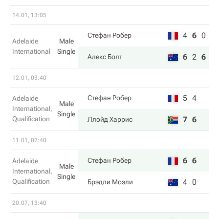
14.01, 13:05
4
6
0
Стефан Робер
Adelaide
Male
International
Single
6
2
6
Алекс Болт
12.01, 03:40
5
4
Стефан Робер
Adelaide
Male
International,
Single
Qualification
7
6
Ллойд Харрис
11.01, 02:40
6
6
Стефан Робер
Adelaide
Male
International,
Single
Qualification
4
0
Брэдли Мозли
20.07, 13:40