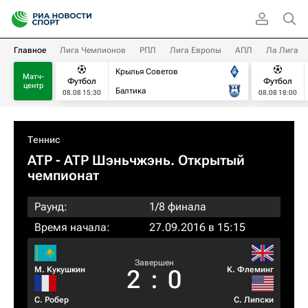
Главное
Лига Чемпионов
РПЛ
Лига Европы
АПЛ
Ла Лига
Крылья Советов
Матч-
Футбол
Футбол
центр
Балтика
08.08 15:30
08.08 18:00
Теннис
ATP
- ATP Шэньчжэнь. Открытый
чемпионат
Раунд:
1/8 финала
Время начала:
27.09.2016 в 15:15
Завершен
М. Кукушкин
К. Флеминг
2
:
0
С. Робер
С. Липски