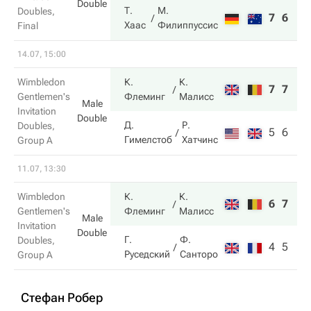
Double
Т.
М.
Doubles,
7
6
Хаас
Филиппуссис
Final
14.07, 15:00
Wimbledon
К.
К.
7
7
Gentlemen's
Флеминг
Малисс
Male
Invitation
Double
Д.
Р.
Doubles,
5
6
Гимелстоб
Хатчинс
Group A
11.07, 13:30
Wimbledon
К.
К.
6
7
Gentlemen's
Флеминг
Малисс
Male
Invitation
Double
Г.
Ф.
Doubles,
4
5
Руседский
Санторо
Group A
Стефан Робер