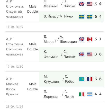
К.
С.
ATP
3
6
9
Флеминг
Липски
Стокгольм.
Male
Открытый
Double
6
4
11
Э. Имер
М. Имер
чемпионат
18.10, 16:40
Д.
А.
6
1
5
ATP
Маррай
Шамасдин
Стокгольм.
Male
Открытый
Double
К.
С.
3
6
10
чемпионат
Флеминг
Липски
17.10, 12:50
М.
С.
6
6
ATP
Кукушкин
Робер
Москва.
Male
Кубок
Double
П.
Г.
4
4
Кремля
Лоренци
Пелья
28.09, 12:25