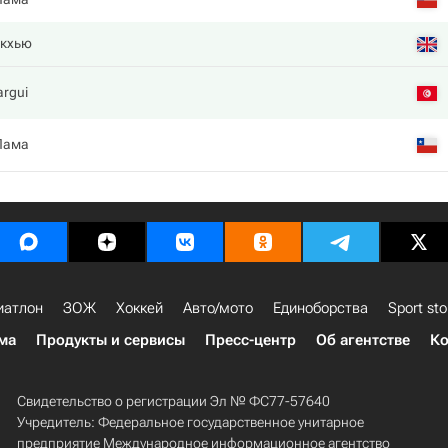
кхью
rgui
Лама
иатлон
ЗОЖ
Хоккей
Авто/мото
Единоборства
Sport sto
ма
Продукты и сервисы
Пресс-центр
Об агентстве
Ко
Свидетельство о регистрации Эл № ФС77-57640
Учредитель: Федеральное государственное унитарное
предприятие Международное информационное агентство