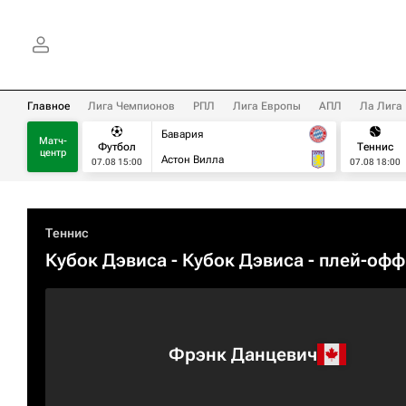
Главное
Лига Чемпионов
РПЛ
Лига Европы
АПЛ
Ла Лига
Бавария
Матч-
Футбол
Теннис
центр
Астон Вилла
07.08 15:00
07.08 18:00
Теннис
Кубок Дэвиса - Кубок Дэвиса - плей-офф
Фрэнк Данцевич