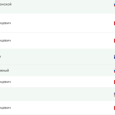
Донской
нцевич
нцевич
т
Южный
нцевич
нцевич