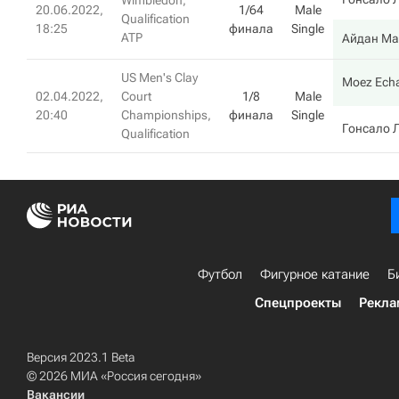
Wimbledon,
20.06.2022,
1/64
Male
Qualification
18:25
финала
Single
ATP
Айдан Ма
US Men's Clay
Moez Echa
02.04.2022,
Court
1/8
Male
20:40
Championships,
финала
Single
Гонсало 
Qualification
Футбол
Фигурное катание
Б
Спецпроекты
Рекла
Версия 2023.1 Beta
© 2026 МИА «Россия сегодня»
Вакансии