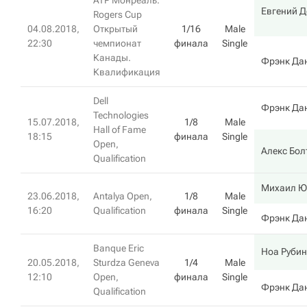
ATP Монреаль.
Евгений 
Rogers Cup
04.08.2018,
Открытый
1/16
Male
22:30
чемпионат
финала
Single
Канады.
Фрэнк Да
Квалификация
Dell
Фрэнк Да
Technologies
15.07.2018,
1/8
Male
Hall of Fame
18:15
финала
Single
Open,
Алекс Бол
Qualification
Михаил 
23.06.2018,
Antalya Open,
1/8
Male
16:20
Qualification
финала
Single
Фрэнк Да
Banque Eric
Ноа Рубин
20.05.2018,
Sturdza Geneva
1/4
Male
12:10
Open,
финала
Single
Фрэнк Да
Qualification