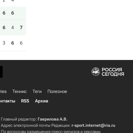
6
6
6
4
7
3
6
6
ries
Теннис
Теги
Полезное
нтакты
RSS
Архив
Главный редактор:
Гаврилова А.В.
Адрес электронной почты Редакции:
r-sport.internet@ria.ru
По вопросам размещения пресс-релизов и рекламы