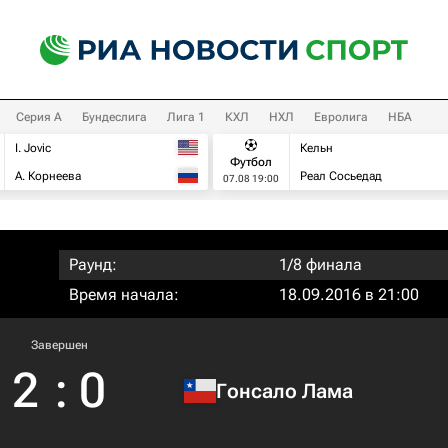
Серия А
Бундеслига
Лига 1
КХЛ
НХЛ
Евролига
НБА
I. Jovic
Кельн
Футбол
А. Корнеева
Реал Сосьедад
07.08 19:00
Раунд:
1/8 финала
Время начала:
18.09.2016 в 21:00
Завершен
2
:
0
Гонсало Лама