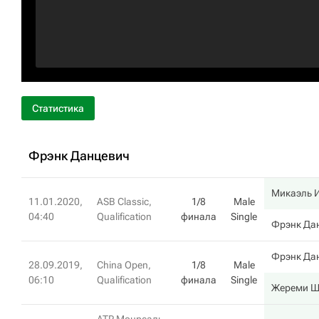
Статистика
Фрэнк Данцевич
Микаэль 
11.01.2020,
ASB Classic,
1/8
Male
04:40
Qualification
финала
Single
Фрэнк Да
Фрэнк Да
28.09.2019,
China Open,
1/8
Male
06:10
Qualification
финала
Single
Жереми Ш