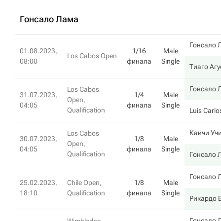
Гонсало Лама
Гонсало 
01.08.2023,
1/16
Male
Los Cabos Open
08:00
финала
Single
Тиаго Агу
Гонсало 
Los Cabos
31.07.2023,
1/4
Male
Open,
04:05
финала
Single
Qualification
Luis Carlo
Каичи Уч
Los Cabos
30.07.2023,
1/8
Male
Open,
04:05
финала
Single
Qualification
Гонсало 
Гонсало 
25.02.2023,
Chile Open,
1/8
Male
18:10
Qualification
финала
Single
Рикардо 
Гонсало 