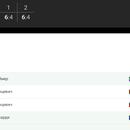
1
2
6
:
4
6
:
4
Имер
нцевич
нцевич
арди