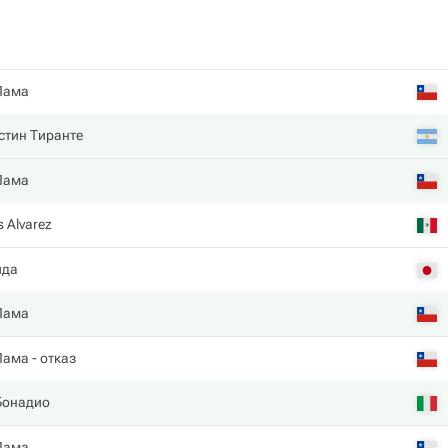
Лама
стин Тиранте
Лама
s Alvarez
ида
Лама
Лама
- отказ
Бонадио
Лама