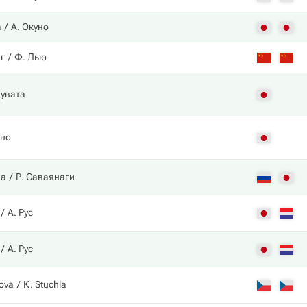
а
А. Окуно
нг
Ф. Лью
Кувата
уно
на
Р. Саваянаги
А. Рус
А. Рус
kova
K. Stuchla