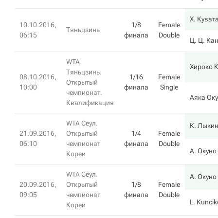
Х. Куват
10.10.2016,
1/8
Female
Тяньцзинь
06:15
финала
Double
Ц. Ц. Ка
WTA
Хироко 
Тяньцзинь.
08.10.2016,
1/16
Female
Открытый
10:00
финала
Single
чемпионат.
Аяка Ок
Квалификация
WTA Сеул.
К. Лыки
21.09.2016,
Открытый
1/4
Female
06:10
чемпионат
финала
Double
А. Окуно
Кореи
WTA Сеул.
А. Окуно
20.09.2016,
Открытый
1/8
Female
09:05
чемпионат
финала
Double
L. Kunci
Кореи