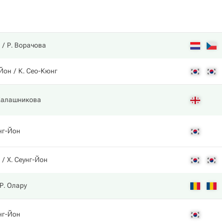
Р. Ворачова
-Йон
К. Сео-Кюнг
Калашникова
нг-Йон
Х. Сеунг-Йон
Р. Олару
нг-Йон