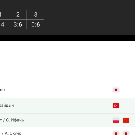
1
2
3
:
4
3
:
6
0
:
6
уно
райдын
т
С. Ифань
а
А. Окуно