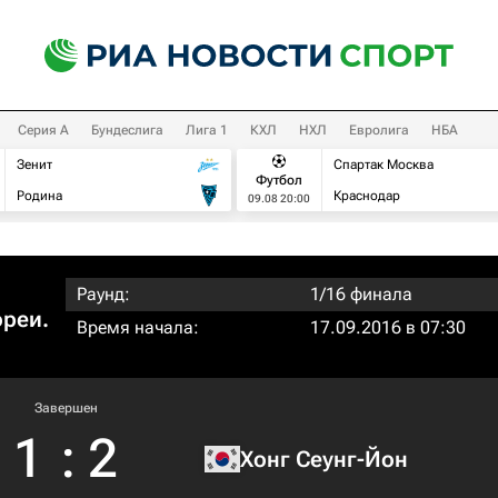
Серия А
Бундеслига
Лига 1
КХЛ
НХЛ
Евролига
НБА
Зенит
Спартак Москва
Футбол
Родина
Краснодар
09.08 20:00
Раунд:
1/16 финала
ореи.
Время начала:
17.09.2016 в 07:30
Завершен
1
:
2
Хонг Сеунг-Йон