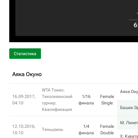
6
Статистика
Аяка Окуно
WTA Токио.
Аяка Ок
16.09.2017,
Тихоокеанский
1/16
Female
04:10
турнир.
финала
Single
Башак Э
Квалификация
М. Линет
12.10.2016,
1/4
Female
Тяньцзинь
10:10
финала
Double
Х. Куват