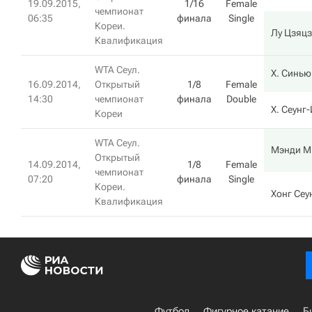
19.09.2015,
1/16
Female
чемпионат
06:35
финала
Single
Кореи.
Лу Цзяц
Квалификация
WTA Сеул.
Х. Синью
16.09.2014,
Открытый
1/8
Female
14:30
чемпионат
финала
Double
Х. Сеунг
Кореи
WTA Сеул.
Мэнди М
Открытый
14.09.2014,
1/8
Female
чемпионат
07:20
финала
Single
Кореи.
Хонг Сеу
Квалификация
Футбол
Фигурное катание
Б