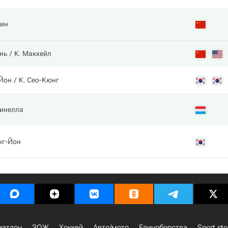
зин
нь
К. Макхейл
-Йон
К. Сео-Кюнг
инелла
нг-Йон
иатлон
ЗОЖ
Хоккей
Авто/мото
Единоборства
Sport sto