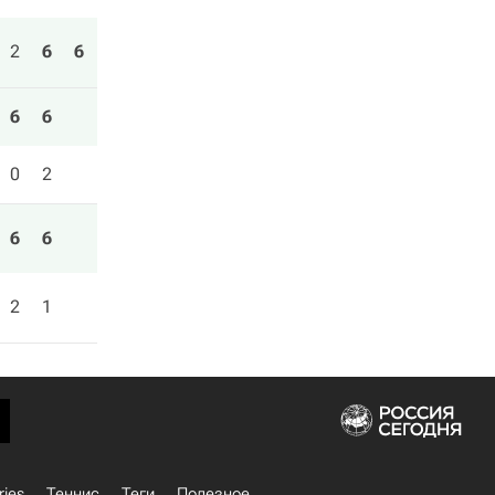
2
6
6
6
6
0
2
6
6
2
1
ries
Теннис
Теги
Полезное