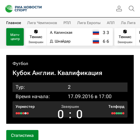
Главное
Лига Чемпионов
РПЛ
Лига Европы
АПЛ
Ла Лига
3
3
А. Калинская
Матч-
Теннис
Теннис
центр
6
6
Д. Шнайдер
Завершен
Завершен
Футбол
Кубок Англии. Квалификация
Тур:
2
Время начала:
17.09.2016 в 17:00
Уоркестер
Завершен
Телфорд
0
:
0
Статистика