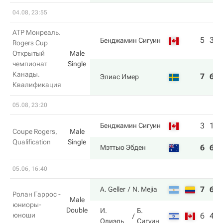
04.08, 23:55
ATP Монреаль.
5
3
Бенджамин Сигуин
Rogers Cup
Открытый
Male
чемпионат
Single
Канады.
7
6
Элиас Имер
Квалификация
05.08, 23:20
3
1
Бенджамин Сигуин
Coupe Rogers,
Male
Qualification
Single
6
6
Мэттью Эбден
05.06, 16:40
7
6
A. Geller
N. Mejia
Ролан Гаррос -
Male
юниоры-
Double
И.
Б.
юноши
6
4
Олиэль
Сигуин