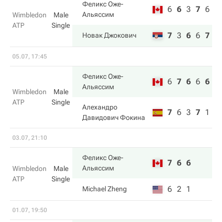
Феликс Оже-
6
6
3
7
6
Альяссим
Wimbledon
Male
ATP
Single
7
3
6
6
7
Новак Джокович
05.07, 17:45
Феликс Оже-
6
7
6
6
6
Альяссим
Wimbledon
Male
ATP
Single
Алехандро
7
6
3
7
1
Давидович Фокина
03.07, 21:10
Феликс Оже-
7
6
6
Альяссим
Wimbledon
Male
ATP
Single
6
2
1
Michael Zheng
01.07, 19:50