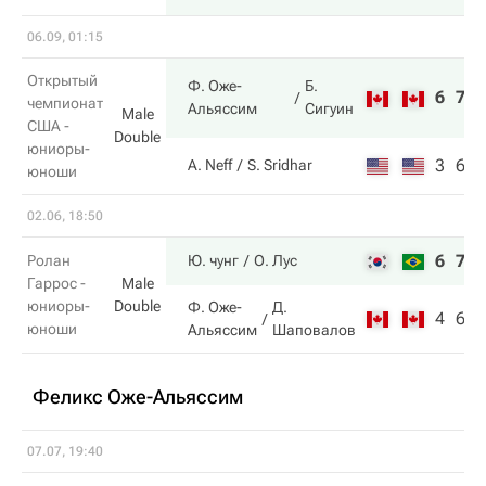
06.09, 01:15
Открытый
Ф. Оже-
Б.
6
7
чемпионат
Альяссим
Сигуин
Male
США -
Double
юниоры-
3
6
A. Neff
S. Sridhar
юноши
02.06, 18:50
6
7
Ролан
Ю. чунг
О. Лус
Гаррос -
Male
юниоры-
Double
Ф. Оже-
Д.
4
6
юноши
Альяссим
Шаповалов
Феликс Оже-Альяссим
07.07, 19:40