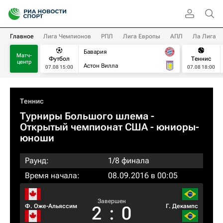
Главное
Лига Чемпионов
РПЛ
Лига Европы
АПЛ
Ла Лига
Бавария
Матч-
Футбол
Теннис
центр
Астон Вилла
07.08 15:00
07.08 18:00
Теннис
Турниры Большого шлема
-
Открытый чемпионат США - юниоры-
юноши
Раунд:
1/8 финала
Время начала:
08.09.2016 в 00:05
Завершен
Ф. Оже-Альяссим
Г. Декампс
2
:
0