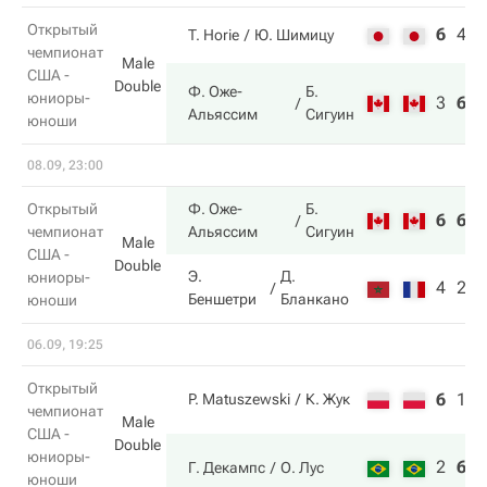
Открытый
6
4
9
T. Horie
Ю. Шимицу
чемпионат
Male
США -
Double
Ф. Оже-
Б.
юниоры-
3
6
1
Альяссим
Сигуин
юноши
08.09, 23:00
Открытый
Ф. Оже-
Б.
6
6
чемпионат
Альяссим
Сигуин
Male
США -
Double
Э.
Д.
юниоры-
4
2
Беншетри
Бланкано
юноши
06.09, 19:25
Открытый
6
1
9
P. Matuszewski
К. Жук
чемпионат
Male
США -
Double
юниоры-
2
6
1
Г. Декампс
О. Лус
юноши