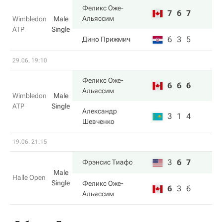
Феликс Оже-
7
6
7
Альяссим
Wimbledon
Male
ATP
Single
6
3
5
Дино Прижмич
29.06, 19:10
Феликс Оже-
6
6
6
Альяссим
Wimbledon
Male
ATP
Single
Александр
3
1
4
Шевченко
19.06, 21:15
3
6
7
Фрэнсис Тиафо
Male
Halle Open
Single
Феликс Оже-
6
3
6
Альяссим