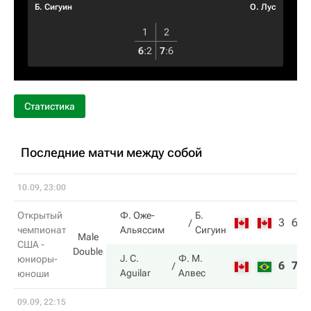
Б. Сигуин
О. Лус
1
2
6
:
2
7
:
6
Статистика
Последние матчи между собой
10.09, 23:00
Открытый
Ф. Оже-
Б.
3
6
чемпионат
Альяссим
Сигуин
Male
США -
Double
J. C.
Ф. М.
юниоры-
6
7
Aguilar
Алвес
юноши
09.09, 22:15