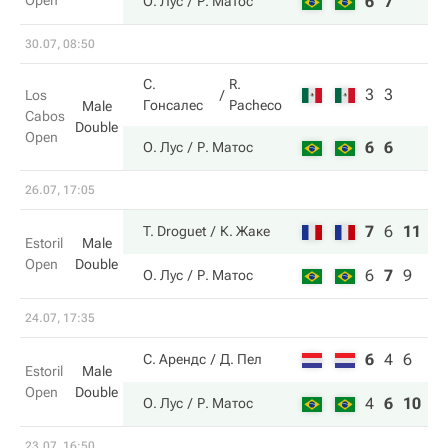
Open
6
7
О. Лус
Р. Матос
30.07, 08:50
С.
R.
3
3
Los
Гонсалес
Pacheco
Male
Cabos
Double
Open
6
6
О. Лус
Р. Матос
26.07, 17:05
7
6
11
T. Droguet
К. Жаке
Estoril
Male
Open
Double
6
7
9
О. Лус
Р. Матос
24.07, 17:35
6
4
6
С. Арендс
Д. Пел
Estoril
Male
Open
Double
4
6
10
О. Лус
Р. Матос
23.07, 16:50