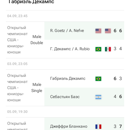
Габриэль Декампс
04.09, 23:45
Открытый
6
6
R. Goetz
A. Nefve
чемпионат
Male
США -
Double
юниоры-
3
4
Г. Декампс
A. Rubio
юноши
03.09, 23:05
Открытый
6
3
4
Габриэль Декампс
чемпионат
Male
США -
Single
юниоры-
4
6
6
Себастьян Баэс
юноши
05.09, 19:30
Открытый
3
7
7
Джеффри Бланкано
чемпионат