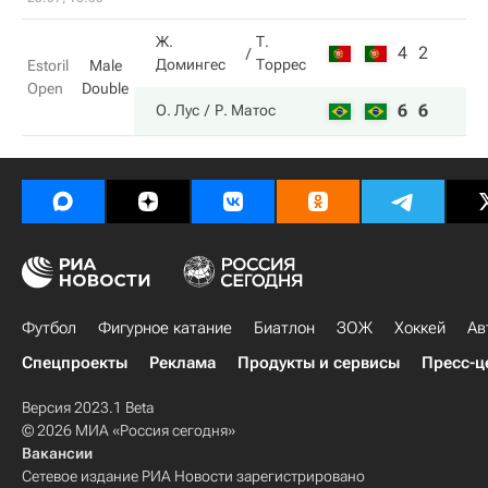
Ж.
Т.
4
2
Домингес
Торрес
Estoril
Male
Open
Double
6
6
О. Лус
Р. Матос
Футбол
Фигурное катание
Биатлон
ЗОЖ
Хоккей
Ав
Спецпроекты
Реклама
Продукты и сервисы
Пресс-ц
Версия 2023.1 Beta
© 2026 МИА «Россия сегодня»
Вакансии
Сетевое издание РИА Новости зарегистрировано