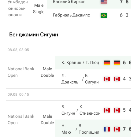
7
6
Василий Кирков
Уимблдон
Male
юниоры-
Single
юноши
6
3
Габриэль Декампс
Бенджамин Сигуин
08.08, 03:05
6
6
К. Кравиц
Т. Пюц
National Bank
Male
Open
Double
Л.
Б.
4
3
Драксль
Сигуин
09.08, 00:15
Б.
К.
5
4
Сигуин
Стивенсон
National Bank
Male
Open
Double
Н.
В.
7
6
Маю
Поспишил