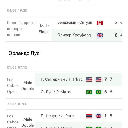
04.06, 19:20
3
6
Бенджамин Сигуин
Ролан Гаррос -
Male
юниоры-
Single
юноши
6
4
Оливер Кроуфорд
Орландо Лус
01.08, 07:15
7
7
Р. Сеггерман
P. Trhac
Los
Male
Cabos
Double
Open
6
6
О. Лус
Р. Матос
31.07, 07:00
1
5
П. Исаро
J. Paris
Los
Male
Cabos
Double