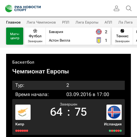
Главное
Лига Чемпионов
РПЛ
Лига Европы
АПЛ
Ла Лига
2
Бавария
Матч-
Футбол
Теннис
центр
1
Астон Вилла
Завершен
Завершен
Баскетбол
Чемпионат Европы
Тур:
2
Время начала:
03.09.2016 в 17:00
Завершен
64
:
75
Кипр
Исландия