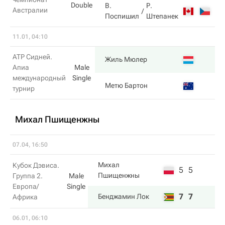
Double
В.
Р.
Австралии
2
Поспишил
Штепанек
11.01, 04:10
ATP Сидней.
6
Жиль Мюлер
Апиа
Male
международный
Single
1
Метю Бартон
турнир
Михал Пшищенжны
07.04, 16:50
Михал
Кубок Дэвиса.
5
5
Пшищенжны
Группа 2.
Male
Европа/
Single
7
7
Бенджамин Лок
Африка
06.01, 06:10