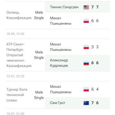
7
7
Теннис Сандгрен
Окленд.
Male
Квалификация
Single
Михал
6
6
Пшищенжны
18.09, 13:55
ATP Санкт-
Михал
3
3
Петербург.
Пшищенжны
Male
Открытый
Single
Александр
чемпионат.
6
6
Кудрявцев
Квалификация
12.07, 22:25
Михал
6
4
Турнир Зала
Пшищенжны
Male
теннисной
Single
славы
7
6
Сам Грот
10.07, 21:35