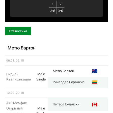
1
2
3
:
6
3
:
6
Статистика
Метю Бартон
06.01, 02:15
5
Метю Бартон
Сидней.
Male
Квалификация
Single
7
Ричардас Беранкис
12.02, 20:10
ATP Мемфис.
6
Питер Полански
Открытый
Male