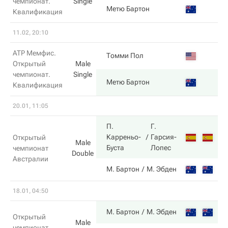
чемпионат.
Single
2
Метю Бартон
Квалификация
11.02, 20:10
ATP Мемфис.
3
Томми Пол
Открытый
Male
чемпионат.
Single
6
Метю Бартон
Квалификация
20.01, 11:05
П.
Г.
3
Карреньо-
Гарсия-
Открытый
Male
Буста
Лопес
чемпионат
Double
Австралии
6
М. Бартон
М. Эбден
18.01, 04:50
6
М. Бартон
М. Эбден
Открытый
Male
чемпионат