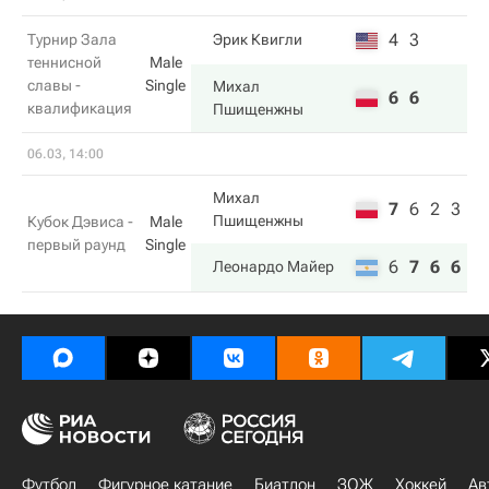
4
3
Турнир Зала
Эрик Квигли
теннисной
Male
славы -
Single
Михал
6
6
квалификация
Пшищенжны
06.03, 14:00
Михал
7
6
2
3
Пшищенжны
Кубок Дэвиса -
Male
первый раунд
Single
6
7
6
6
Леонардо Майер
Футбол
Фигурное катание
Биатлон
ЗОЖ
Хоккей
Ав