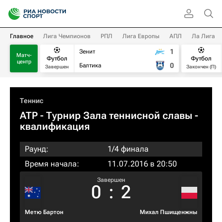
Главное
Лига Чемпионов
РПЛ
Лига Европы
АПЛ
Ла Лига
1
Зенит
Матч-
Футбол
Футбол
центр
0
Балтика
Завершен
Закончен (П)
Теннис
ATP
- Турнир Зала теннисной славы -
квалификация
Раунд:
1/4 финала
Время начала:
11.07.2016 в 20:50
Завершен
0
:
2
Метю Бартон
Михал Пшищенжны