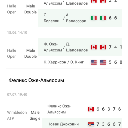
2
2
Альяссим
Шаповалов
Halle
Male
Open
Double
С.
А.
6
6
Болелли
Вавассори
18.06, 14:10
Ф. Оже-
Д.
7
4
10
Альяссим
Шаповалов
Halle
Male
Open
Double
5
6
8
К. Харрисон
Э. Кинг
Феликс Оже-Альяссим
07.07, 19:40
Феликс Оже-
6
6
3
7
6
Альяссим
Wimbledon
Male
ATP
Single
7
3
6
6
7
Новак Джокович