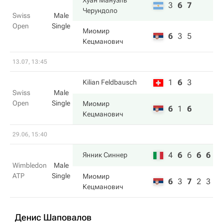
Хуан Мануэль
3
6
7
Черундоло
Swiss
Male
Open
Single
Миомир
6
3
5
Кецманович
13.07, 13:45
1
6
3
Kilian Feldbausch
Swiss
Male
Open
Single
Миомир
6
1
6
Кецманович
29.06, 15:40
4
6
6
6
6
Янник Синнер
Wimbledon
Male
ATP
Single
Миомир
6
3
7
2
3
Кецманович
Денис Шаповалов