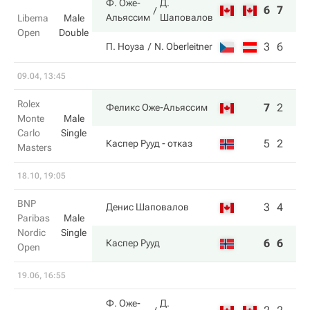
Ф. Оже-
Д.
6
7
Альяссим
Шаповалов
Libema
Male
Open
Double
3
6
П. Ноуза
N. Oberleitner
09.04, 13:45
Rolex
7
2
Феликс Оже-Альяссим
Monte
Male
Carlo
Single
5
2
Каспер Рууд
- отказ
Masters
18.10, 19:05
BNP
3
4
Денис Шаповалов
Paribas
Male
Nordic
Single
6
6
Каспер Рууд
Open
19.06, 16:55
Ф. Оже-
Д.