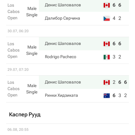
6
6
Денис Шаповалов
Los
Male
Cabos
Single
Open
4
2
Далибор Сврчина
30.07, 06:20
6
6
Денис Шаповалов
Los
Male
Cabos
Single
Open
3
2
Rodrigo Pacheco
29.07, 07:20
2
6
6
Денис Шаповалов
Los
Male
Cabos
Single
Open
6
3
2
Ринки Хидзиката
Каспер Рууд
06.08, 20:55