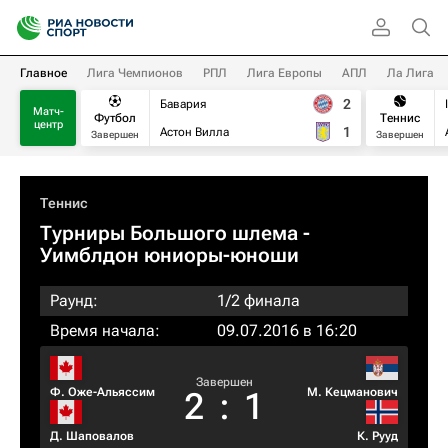
Главное
Лига Чемпионов
РПЛ
Лига Европы
АПЛ
Ла Лига
2
Бавария
Матч-
Футбол
Теннис
центр
1
Астон Вилла
Завершен
Завершен
Теннис
Турниры Большого шлема
-
Уимблдон юниоры-юноши
Раунд:
1/2 финала
Время начала:
09.07.2016 в 16:20
Завершен
Ф. Оже-Альяссим
М. Кецманович
2
:
1
Д. Шаповалов
К. Рууд