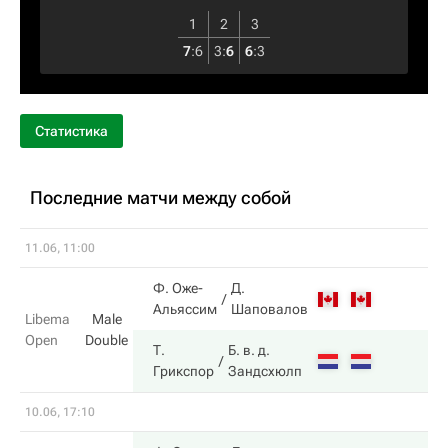
1
2
3
7
:
6
3
:
6
6
:
3
Статистика
Последние матчи между собой
11.06, 11:00
Ф. Оже-
Д.
Альяссим
Шаповалов
Libema
Male
Open
Double
Т.
Б. в. д.
Грикспор
Зандсхюлп
10.06, 17:10