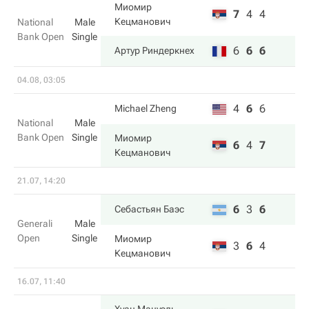
Миомир
7
4
4
Кецманович
National
Male
Bank Open
Single
6
6
6
Артур Риндеркнех
04.08, 03:05
4
6
6
Michael Zheng
National
Male
Bank Open
Single
Миомир
6
4
7
Кецманович
21.07, 14:20
6
3
6
Себастьян Баэс
Generali
Male
Open
Single
Миомир
3
6
4
Кецманович
16.07, 11:40