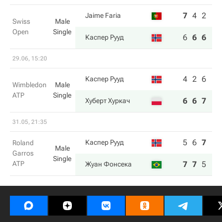
7
4
2
Jaime Faria
Swiss
Male
Open
Single
6
6
6
Каспер Рууд
29.06, 15:20
4
2
6
Каспер Рууд
Wimbledon
Male
ATP
Single
6
6
7
Хуберт Хуркач
31.05, 21:35
5
6
7
2
Каспер Рууд
Roland
Male
Garros
Single
ATP
7
7
5
6
Жуан Фонсека