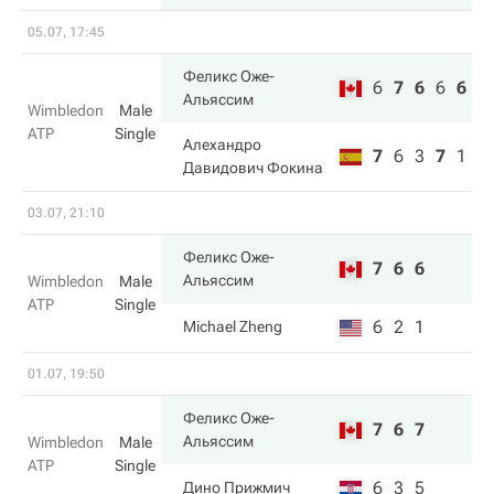
05.07, 17:45
Феликс Оже-
6
7
6
6
6
Альяссим
Wimbledon
Male
ATP
Single
Алехандро
7
6
3
7
1
Давидович Фокина
03.07, 21:10
Феликс Оже-
7
6
6
Альяссим
Wimbledon
Male
ATP
Single
6
2
1
Michael Zheng
01.07, 19:50
Феликс Оже-
7
6
7
Альяссим
Wimbledon
Male
ATP
Single
6
3
5
Дино Прижмич