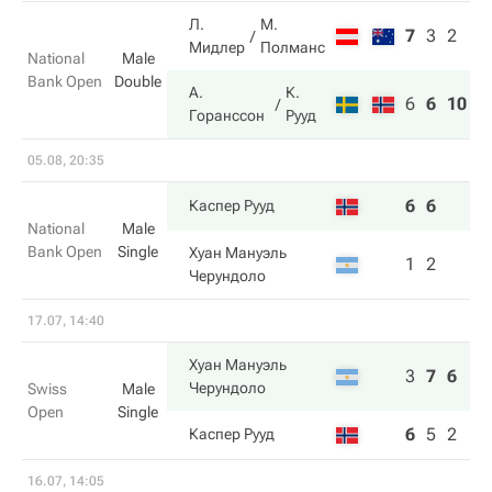
Л.
М.
7
3
2
Мидлер
Полманс
National
Male
Bank Open
Double
А.
К.
6
6
10
Горанссон
Рууд
05.08, 20:35
6
6
Каспер Рууд
National
Male
Bank Open
Single
Хуан Мануэль
1
2
Черундоло
17.07, 14:40
Хуан Мануэль
3
7
6
Черундоло
Swiss
Male
Open
Single
6
5
2
Каспер Рууд
16.07, 14:05