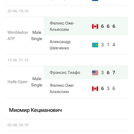
29.06, 19:10
Феликс Оже-
6
6
6
Альяссим
Wimbledon
Male
ATP
Single
Александр
3
1
4
Шевченко
19.06, 21:15
3
6
7
Фрэнсис Тиафо
Male
Halle Open
Single
Феликс Оже-
6
3
6
Альяссим
Миомир Кецманович
05.08, 20:10